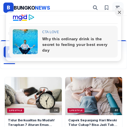
B
BUNGKO
NEWS
Beranda
#Tidur
Tidur
#
3 artikel
Topik Populer
40
24
LIFESTYLE
LIFESTYLE
Capek Sepanjang Hari Meski
Tidur Berkualitas Itu Mudah!
Tidur Cukup? Bisa Jadi Tubuh
Terapkan 7 Aturan Emas