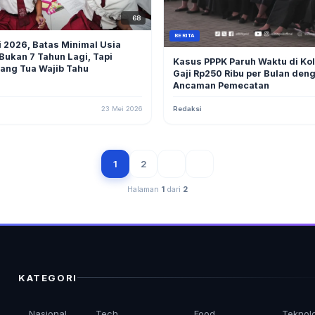
68
BERITA
li 2026, Batas Minimal Usia
ukan 7 Tahun Lagi, Tapi
Kasus PPPK Paruh Waktu di Kol
rang Tua Wajib Tahu
Gaji Rp250 Ribu per Bulan den
Ancaman Pemecatan
23 Mei 2026
Redaksi
1
2
Halaman
1
dari
2
KATEGORI
Nasional
Tech
Food
Teknol