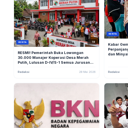
BERITA
19
BERITA
Kabar Gem
Perpanjan
RESMI! Pemerintah Buka Lowongan
dan Minyak
30.000 Manajer Koperasi Desa Merah
Putih, Lulusan D-IV/S-1 Semua Jurusan
Bisa Daftar Gratis
Redaksi
28 Mei 2026
Redaksi