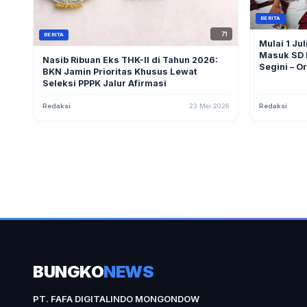
BERITA
71
BERITA
Mulai 1 Ju
Masuk SD B
Nasib Ribuan Eks THK-II di Tahun 2026:
Segini – O
BKN Jamin Prioritas Khusus Lewat
Seleksi PPPK Jalur Afirmasi
Redaksi
23 Mei 2026
Redaksi
BUNGKO
NEWS
PT. FAFA DIGITALINDO MONGONDOW