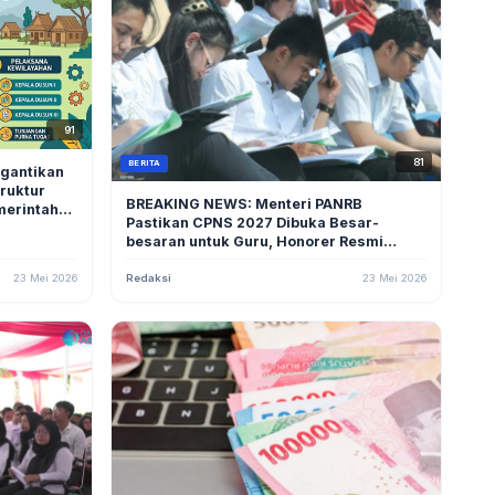
91
81
BERITA
ggantikan
truktur
BREAKING NEWS: Menteri PANRB
merintah
Pastikan CPNS 2027 Dibuka Besar-
besaran untuk Guru, Honorer Resmi
Dihapus
23 Mei 2026
Redaksi
23 Mei 2026