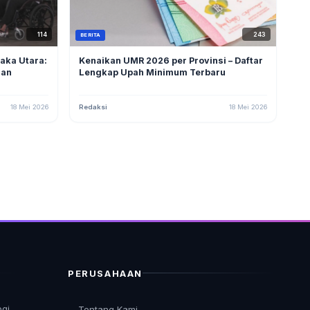
114
243
BERITA
aka Utara:
Kenaikan UMR 2026 per Provinsi – Daftar
gan
Lengkap Upah Minimum Terbaru
18 Mei 2026
Redaksi
18 Mei 2026
PERUSAHAAN
ogi
Tentang Kami