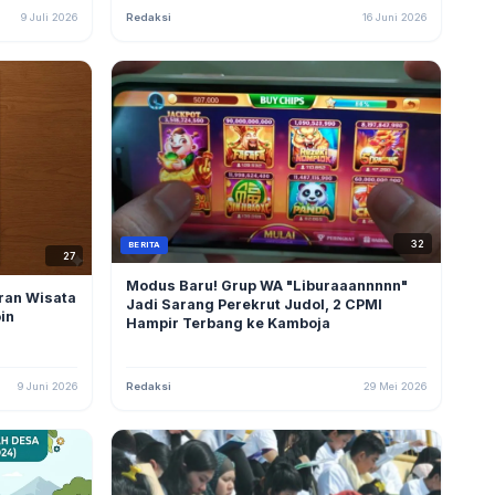
9 Juli 2026
Redaksi
16 Juni 2026
32
BERITA
27
Modus Baru! Grup WA "Liburaaannnnn"
ran Wisata
Jadi Sarang Perekrut Judol, 2 CPMI
in
Hampir Terbang ke Kamboja
9 Juni 2026
Redaksi
29 Mei 2026