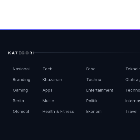
KATEGORI
Nasional
Tech
Food
Teknol
Branding
Khazanah
Techno
Olahra
Gaming
Apps
Entertainment
Techno
Berita
Music
Politik
Interna
Otomotif
Health & Fitness
Ekonomi
Travel