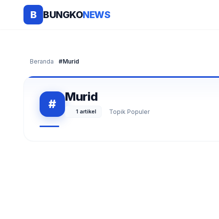
BUNGKO
NEWS
B
Beranda
#Murid
Murid
#
1 artikel
Topik Populer