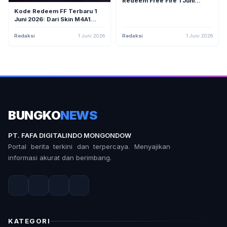
Redeem Free Fire 1 Juni
2026, Dapatkan Skin M1014
Kode Redeem FF Terbaru 1
Draco Hingga Emote Flower
Juni 2026: Dari Skin M4A1
of Love
Draco Hingga Token Solar
Eclipse Bundle
Redaksi
1 Juni 2026
Redaksi
1 Juni 2026
BUNGKO
NEWS
PT. FAFA DIGITALINDO MONGONDOW
Portal berita terkini dan terpercaya. Menyajikan
informasi akurat dan berimbang.
KATEGORI