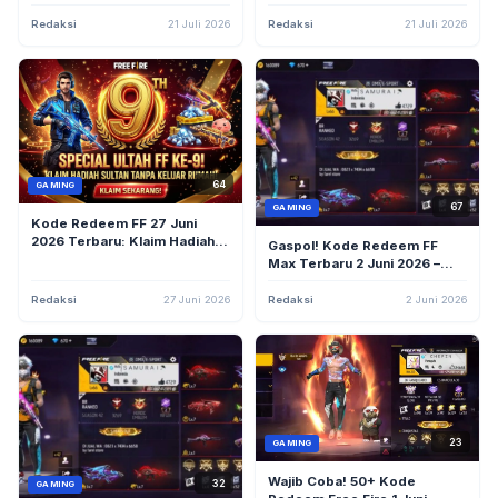
Diamond, dan Skin Eksklusif
Diamond, dan Skin Rare
Sekarang Juga!
Garena Sekarang!
Redaksi
21 Juli 2026
Redaksi
21 Juli 2026
64
GAMING
67
GAMING
Kode Redeem FF 27 Juni
2026 Terbaru: Klaim Hadiah
Gaspol! Kode Redeem FF
Gratis Ultah Free Fire ke-9,
Max Terbaru 2 Juni 2026 –
Ada Skin, Bundle, hingga
Skin MAG-7, SG2 Trouble
Diamond
Maker, dan Token Eclipse
Redaksi
27 Juni 2026
Redaksi
2 Juni 2026
Masih Aktif
23
GAMING
Wajib Coba! 50+ Kode
32
GAMING