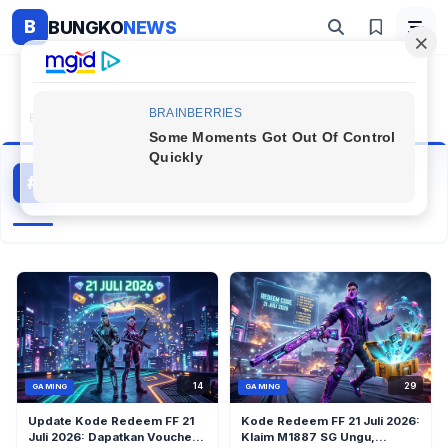
B
BUNGKO
NEWS
Beranda
#Kode Redeem Ff
Kode Redeem Ff
#
6 artikel
Topik Populer
14
29
GAMING
GAMING
Update Kode Redeem FF 21
Kode Redeem FF 21 Juli 2026:
Juli 2026: Dapatkan Voucher,
Klaim M1887 SG Ungu,