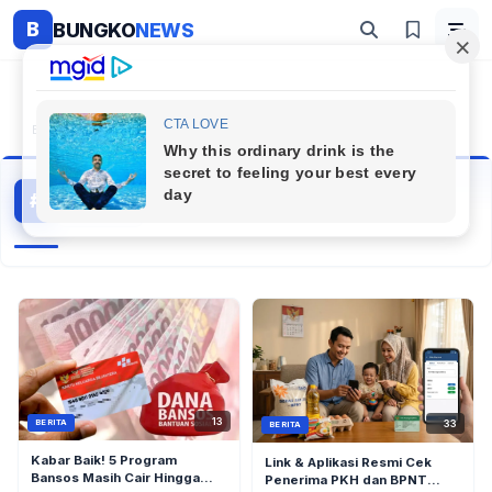
B
BUNGKO
NEWS
Beranda
#Cek Penerima Kjp 2026
Cek Penerima Kjp 2026
#
2 artikel
Topik Populer
13
33
BERITA
BERITA
Kabar Baik! 5 Program
Link & Aplikasi Resmi Cek
Bansos Masih Cair Hingga
Penerima PKH dan BPNT