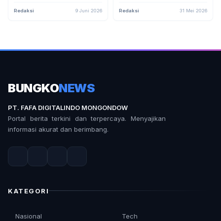
Juni 2026, Ini Syarat dan Cara
2026, Pastikan NIK Anda
Ceknya
Terdaftar di DTSEN
Redaksi
9 Juni 2026
Redaksi
31 Mei 2026
BUNGKO
NEWS
PT. FAFA DIGITALINDO MONGONDOW
Portal berita terkini dan terpercaya. Menyajikan
informasi akurat dan berimbang.
KATEGORI
Nasional
Tech