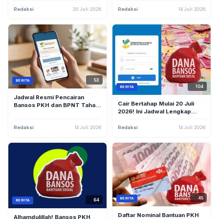
Juli, Cek di
cekbansos.kemensos.go.id
Redaksi
20 Juli 2026
Redaksi
14 Juli 2026
53
BERITA
104
BERITA
Jadwal Resmi Pencairan
Cair Bertahap Mulai 20 Juli
Bansos PKH dan BPNT Tahap
2026! Ini Jadwal Lengkap
3 Juli 2026, Cek Nominal dan
Pencairan Bansos PKH dan
Syarat Desilnya
BPNT Triwulan 3
Redaksi
14 Juli 2026
Redaksi
14 Juli 2026
45
BERITA
64
BERITA
Daftar Nominal Bantuan PKH
Alhamdulillah! Bansos PKH