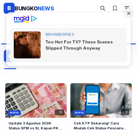
B
BUNGKO
NEWS
Beranda
#Bansos Pkh
Bansos Pkh
#
27 artikel
Topik Populer
11
7
BERITA
BERITA
Update 3 Agustus 2026:
Cek KTP Sekarang! Cara
Status SPM vs SI, Kapan PKH
Mudah Cek Status Pencairan
Tahap 3 Akhirnya Cair?
PKH dan BPNT 2026 via HP