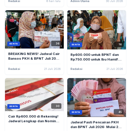
Tanpa Jauh-Jauh
Redaksi
6 hari lalu
Admin Utama
30 Juli 2026
36
BERITA
16
BERITA
BREAKING NEWS! Jadwal Cair
Rp600.000 untuk BPNT dan
Bansos PKH & BPNT Juli 2026
Rp750.000 untuk Ibu Hamil!
Diumumkan, KPM Pemegang
Rincian Lengkap Besaran
KKS Wajib Ambil Mulai Besok!
Bansos PKH yang Cair
Redaksi
21 Juli 2026
Redaksi
21 Juli 2026
Pertengahan Juli 2026
30
BERITA
45
BERITA
Cair Rp600.000 di Rekening!
Jadwal Lengkap dan Nominal
Jadwal Pasti Pencairan PKH
Bansos PKH + BPNT yang
dan BPNT Juli 2026: Mulai 20
Disalurkan 20 Juli 2026