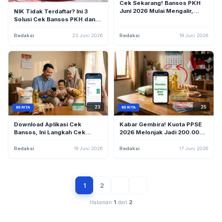
Cek Sekarang! Bansos PKH
Juni 2026 Mulai Mengalir,
NIK Tidak Terdaftar? Ini 3
Lihat Statusmu Cuma Lewat
Solusi Cek Bansos PKH dan
HP
BPNT Juni 2026 yang Gagal
Muncul
Redaksi
23 Juni 2026
Redaksi
19 Juni 2026
23
25
BERITA
BERITA
Download Aplikasi Cek
Kabar Gembira! Kuota PPSE
Bansos, Ini Langkah Cek
2026 Melonjak Jadi 200.000,
Penerima PKH Juni 2026 di
KPM PKH Desil 4 Berpeluang
Android/iOS
Dapat Rp5 Juta
Redaksi
19 Juni 2026
Redaksi
17 Juni 2026
1
2
Halaman
1
dari
2