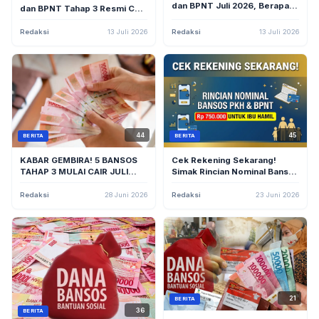
dan BPNT Juli 2026, Berapa
dan BPNT Tahap 3 Resmi Cair,
yang Anda Terima?
Cek Status Penerima di
cekbansos.kemensos.go.id
Redaksi
13 Juli 2026
Redaksi
13 Juli 2026
45
44
BERITA
BERITA
Cek Rekening Sekarang!
KABAR GEMBIRA! 5 BANSOS
Simak Rincian Nominal Bansos
TAHAP 3 MULAI CAIR JULI
PKH dan BPNT yang Dicairkan
2026, CEK RINCIAN PKH,
Kemensos, Ada Rp 750.000
BPNT, DAN PIP DI SINI
Redaksi
28 Juni 2026
Redaksi
23 Juni 2026
untuk Ibu Hamil!
21
BERITA
36
BERITA