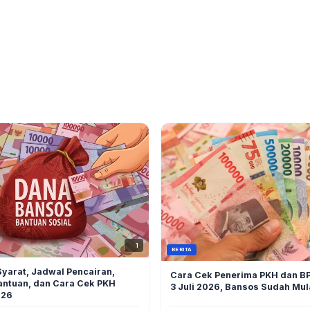
1
BERITA
yarat, Jadwal Pencairan,
Cara Cek Penerima PKH dan B
antuan, dan Cara Cek PKH
3 Juli 2026, Bansos Sudah Mula
026