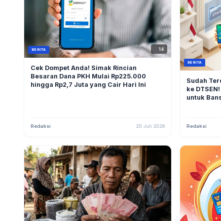
14
BERITA
BERITA
Cek Dompet Anda! Simak Rincian
Besaran Dana PKH Mulai Rp225.000
Sudah Ter
hingga Rp2,7 Juta yang Cair Hari Ini
ke DTSEN!
untuk Bans
Redaksi
20 Juli 2026
Redaksi