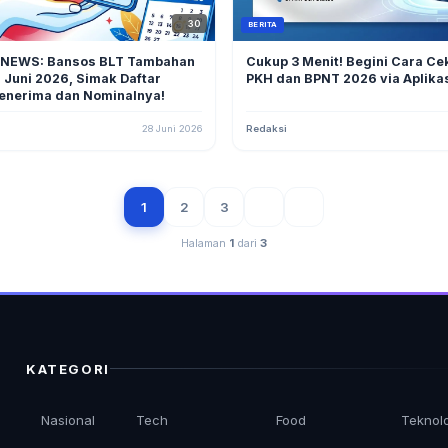
30
BERITA
 NEWS: Bansos BLT Tambahan
Cukup 3 Menit! Begini Cara Ce
 Juni 2026, Simak Daftar
PKH dan BPNT 2026 via Aplika
Penerima dan Nominalnya!
28 Juni 2026
Redaksi
1
2
3
Halaman
1
dari
3
KATEGORI
Nasional
Tech
Food
Teknol