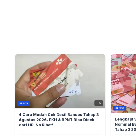
5
BERITA
BERITA
4 Cara Mudah Cek Desil Bansos Tahap 3
Lengkap! S
Agustus 2026: PKH & BPNT Bisa Dicek
Nominal B
dari HP, No Ribet!
Tahap 3 2