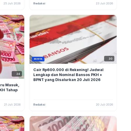
25 Juli 2026
Redaksi
23 Juli 2026
30
BERITA
Cair Rp600.000 di Rekening! Jadwal
24
Lengkap dan Nominal Bansos PKH +
BPNT yang Disalurkan 20 Juli 2026
aru Masuk,
PKH Tahap
21 Juli 2026
Redaksi
20 Juli 2026