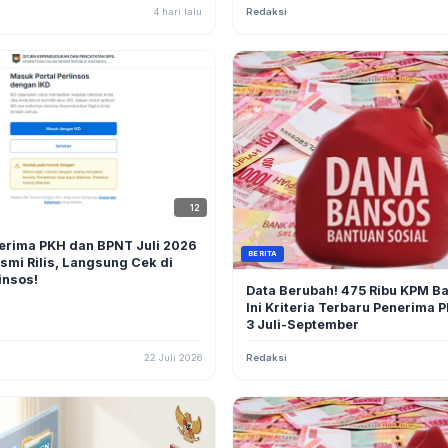
4 hari lalu
Redaksi
12
nerima PKH dan BPNT Juli 2026
BERITA
smi Rilis, Langsung Cek di
insos!
Data Berubah! 475 Ribu KPM B
Ini Kriteria Terbaru Penerima 
3 Juli-September
22 Juli 2026
Redaksi