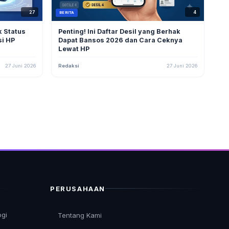
27
4
BERITA
k Status
Penting! Ini Daftar Desil yang Berhak
si HP
Dapat Bansos 2026 dan Cara Ceknya
Lewat HP
27 Juni 2026
Redaksi
27 Juni 2026
PERUSAHAAN
ogi
Tentang Kami