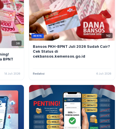
162
BERITA
38
Bansos PKH-BPNT Juli 2026 Sudah Cair?
Cek Status di
ning!
cekbansos.kemensos.go.id
ma BPNT
14 Juli 2026
Redaksi
6 Juli 2026