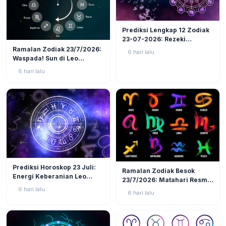
LIFESTYLE
6
Prediksi Lengkap 12 Zodiak
23-07-2026: Rezeki
LIFESTYLE
5
Nomplok Mengintai, Cek
Ramalan Zodiak 23/7/2026:
6 hari lalu
Zodiak Tanah (Taurus,
Waspada! Sun di Leo
Virgo, Capricorn)!
Kuadrat Bulan di Scorpio, 4
6 hari lalu
Zodiak Ini Rawan Emosi
Meledak!
LIFESTYLE
3
LIFESTYLE
8
Prediksi Horoskop 23 Juli:
Ramalan Zodiak Besok
Energi Keberanian Leo
23/7/2026: Matahari Resmi
Menguat, Waktunya Zodiak
Masuk Leo, 3 Zodiak Ini
6 hari lalu
6 hari lalu
Api Tunjukkan Jati Diri!
Akan Jadi Pusat Perhatian!