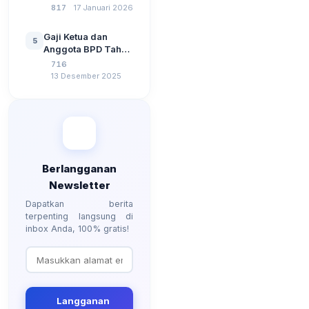
Jawaban Tes
817
17 Januari 2026
Jawaban Paling
Perangkat Desa
Lengkap
Tahun 2026
Gaji Ketua dan
5
Berdasarkan UU No
Anggota BPD Tahun
3 Tahun 2024
2026, Berapa
716
Besarannya? Ada
13 Desember 2025
Kenaikan?
Berlangganan
Newsletter
Dapatkan berita
terpenting langsung di
inbox Anda, 100% gratis!
Langganan