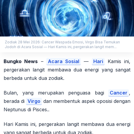
Zodiak 28 Mei 2026: Cancer Waspada Emosi, Virgo Bisa Temukan
Jodoh di Acara Sosial — Hari Kamis ini, pergerakan langit mem...
Bungko News
–
Acara Sosial
—
Hari
Kamis ini,
pergerakan langit membawa dua energi yang sangat
berbeda untuk dua zodiak.
Bulan, yang merupakan penguasa bagi
Cancer
,
berada di
Virgo
dan membentuk aspek oposisi dengan
Neptunus di Pisces..
Hari Kamis ini, pergerakan langit membawa dua energi
yang sangat berbeda untuk dua zodiak.