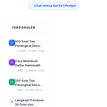
Lihat semua berita Lifestyle
TERPOPULER
100 Soal Tes
1
Perangkat Desa
Terbaru 2026
1.005
14 Mei 2026
Beserta Kunci
Jawaban: Latihan
Cara Membuat
2
CAT Berbasis UU
Daftar Nominatif
Desa No. 3 Tahun
Siltap di Aplikasi
982
10 Maret 2026
2024
Siskeudes 2026
Sebelum Pengajuan
150 Soal Tes
3
SPP Pencairan
Perangkat Desa
Dana Desa
2026: Administrasi
922
14 Mei 2026
Pemerintahan,
Wawasan
Lengkap! Panduan
4
Kebangsaan, dan
50 Soal dan
Komputer Beserta