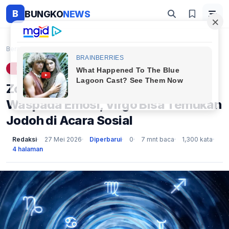
B
BUNGKO
NEWS
Beranda
Lifestyle
Zodiak 28 Mei 2026: Cancer Waspada Emosi, Virgo Bi...
LIFESTYLE
Zodiak 28 Mei 2026: Cancer
Waspada Emosi, Virgo Bisa Temukan
Jodoh di Acara Sosial
Redaksi
27 Mei 2026
Diperbarui
0
7 mnt baca
1,300 kata
4 halaman