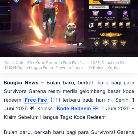
Wajib Coba! 50+ Kode Redeem Free Fire 1 Juni 2026, Dapatkan Skin
M1014 Draco Hingga Emote Flower of Love — 🎁 Koleksi Kode...
Bungko News
– Bulan baru, berkah baru bagi para
Survivors Garena resmi merilis gelombang besar kode
redeem
Free Fire
(FF) terbaru pada hari ini, Senin, 1
Juni 2026 🎁 Koleksi
Kode Redeem FF
1 Juni 2026 –
Klaim Sebelum Hangus Tags: Kode Redeem
Bulan baru, berkah baru bagi para Survivors! Garena