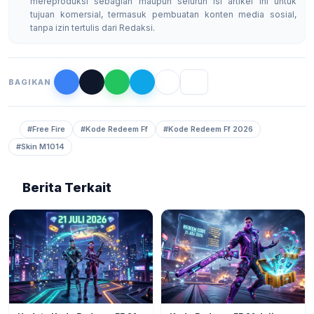
mereproduksi sebagian maupun seluruh isi artikel ini untuk
tujuan komersial, termasuk pembuatan konten media sosial,
tanpa izin tertulis dari Redaksi.
BAGIKAN
#Free Fire
#Kode Redeem Ff
#Kode Redeem Ff 2026
#Skin M1014
Berita Terkait
GAMING
12
GAMING
21