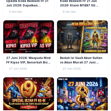
Update Kode Redeem FF 21
Kode Redeem FF 21 Juli
Juli 2026: Dapatkan
2026: Klaim M1887 SG
Voucher, Diamond, dan Skin
Ungu, Diamond, dan Skin
6 hari lalu
6 hari lalu
Eksklusif Sekarang Juga!
Rare Garena Sekarang!
GAMING
40
GAMING
43
27 Juni 2026: Waspada Mod
Bedah Isi Vault Akun Sultan
FF Kipas VIP, Benarkah Bisa
vs Akun Murah 27 Juni
Ubah Akun Biasa Jadi
2026: Beda 100x Lipat!
27 Juni 2026
27 Juni 2026
Sultan?