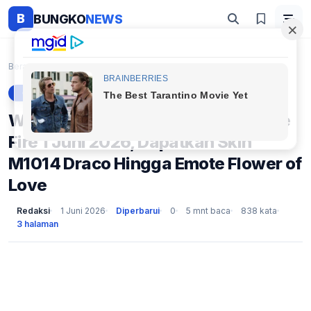
B
BUNGKO
NEWS
Beranda
Gaming
Wajib Coba! 50+ Kode Redeem Free Fire 1 Juni 2026,...
GAMING
Wajib Coba! 50+ Kode Redeem Free
Fire 1 Juni 2026, Dapatkan Skin
M1014 Draco Hingga Emote Flower of
Love
Redaksi
1 Juni 2026
Diperbarui
0
5 mnt baca
838 kata
3 halaman