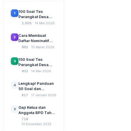
100 Soal Tes
1
Perangkat Desa
Terbaru 2026
1.005
14 Mei 2026
Beserta Kunci
Jawaban: Latihan
Cara Membuat
2
CAT Berbasis UU
Daftar Nominatif
Desa No. 3 Tahun
Siltap di Aplikasi
982
10 Maret 2026
2024
Siskeudes 2026
Sebelum Pengajuan
150 Soal Tes
3
SPP Pencairan
Perangkat Desa
Dana Desa
2026: Administrasi
922
14 Mei 2026
Pemerintahan,
Wawasan
Lengkap! Panduan
4
Kebangsaan, dan
50 Soal dan
Komputer Beserta
Jawaban Tes
817
17 Januari 2026
Jawaban Paling
Perangkat Desa
Lengkap
Tahun 2026
Gaji Ketua dan
5
Berdasarkan UU No
Anggota BPD Tahun
3 Tahun 2024
2026, Berapa
716
Besarannya? Ada
13 Desember 2025
Kenaikan?