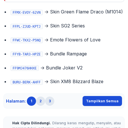
→ Skin Green Flame Draco (M1014)
FFMX-EVOY-62VN
→ Skin SG2 Series
FFPL-ZJUD-KPTJ
→ Emote Flowers of Love
FFWC-TKX2-P5NQ
→ Bundle Rampage
FFYB-TAR3-HPZE
→ Bundle Joker V2
FF9MJ476HHXE
→ Skin XM8 Blizzard Blaze
BURU-BERK-AHFF
Halaman:
1
2
3
Tampilkan Semua
Hak Cipta Dilindungi.
Dilarang keras mengutip, menyalin, atau