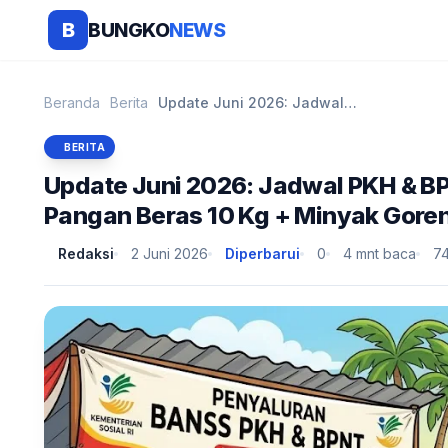
BUNGKO
NEWS
B
Beranda
Berita
Update Juni 2026: Jadwal PKH & BPNT Tahap 3, Caira...
BERITA
Update Juni 2026: Jadwal PKH & BP
Pangan Beras 10 Kg + Minyak Gore
Redaksi
2 Juni 2026
Diperbarui
0
4 mnt baca
74