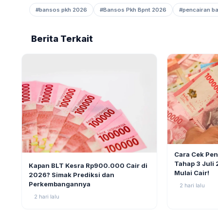
#bansos pkh 2026
#Bansos Pkh Bpnt 2026
#pencairan b
Berita Terkait
BERITA
Cara Cek Pe
BERITA
8
Tahap 3 Juli
Kapan BLT Kesra Rp900.000 Cair di
Mulai Cair!
2026? Simak Prediksi dan
Perkembangannya
2 hari lalu
2 hari lalu