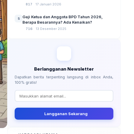
No 3 Tahun 2024
817
17 Januari 2026
Gaji Ketua dan Anggota BPD Tahun 2026,
5
Berapa Besarannya? Ada Kenaikan?
716
13 Desember 2025
Berlangganan Newsletter
Dapatkan berita terpenting langsung di inbox Anda,
100% gratis!
Langganan Sekarang