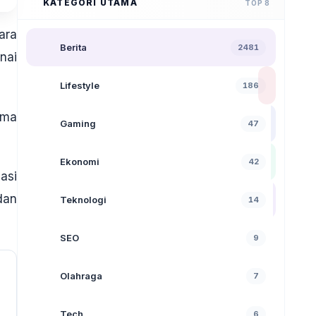
KATEGORI UTAMA
TOP 8
ara
Berita
2481
nai
Lifestyle
186
ima
Gaming
47
Ekonomi
42
asi
dan
Teknologi
14
SEO
9
Olahraga
7
Tech
6