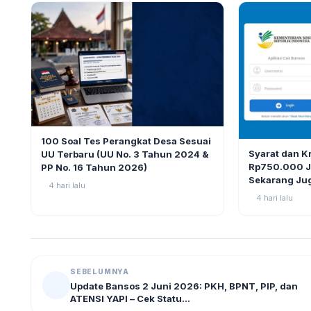
BERITA
9
100 Soal Tes Perangkat Desa Sesuai
BERITA
Syarat dan K
UU Terbaru (UU No. 3 Tahun 2024 &
Rp750.000 Ju
PP No. 16 Tahun 2026)
Sekarang Ju
4 hari lalu
4 hari lalu
SEBELUMNYA
Update Bansos 2 Juni 2026: PKH, BPNT, PIP, dan
ATENSI YAPI – Cek Statu...