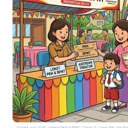
Update Juni 2026: Jadwal PKH & BPNT Tahap 3, Cairan PIP, dan Ba