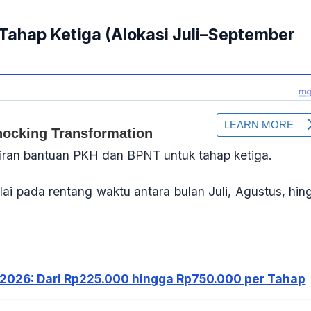
Tahap Ketiga (Alokasi Juli–September
airan bantuan PKH dan BPNT untuk
tahap ketiga
.
ulai pada rentang waktu
antara bulan Juli, Agustus, hin
 2026: Dari Rp225.000 hingga Rp750.000 per Tahap