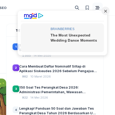
SEO
TERPOPULER
100 Soal Tes Perangkat Desa Terbaru 2026
1
Beserta Kunci Jawaban: Latihan CAT Berbasis
UU Desa No. 3 Tahun 2024
1.005
14 Mei 2026
Cara Membuat Daftar Nominatif Siltap di
2
Aplikasi Siskeudes 2026 Sebelum Pengajuan
SPP Pencairan Dana Desa
982
10 Maret 2026
150 Soal Tes Perangkat Desa 2026:
3
Administrasi Pemerintahan, Wawasan
Kebangsaan, dan Komputer Beserta Jawaban
922
14 Mei 2026
Paling Lengkap
Lengkap! Panduan 50 Soal dan Jawaban Tes
4
Perangkat Desa Tahun 2026 Berdasarkan UU