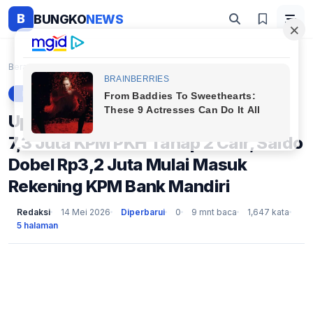
B
BUNGKO
NEWS
Beranda
Berita
Update Bansos Besok 15 Mei 2026: 7,3 Juta KPM PKH ...
BERITA
Update Bansos Besok 15 Mei 2026:
7,3 Juta KPM PKH Tahap 2 Cair, Saldo
Dobel Rp3,2 Juta Mulai Masuk
Rekening KPM Bank Mandiri
Redaksi
14 Mei 2026
Diperbarui
0
9 mnt baca
1,647 kata
5 halaman