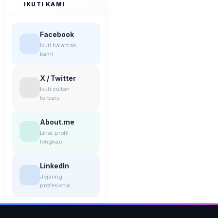
IKUTI KAMI
Facebook
Ikuti halaman
kami
X / Twitter
Ikuti cuitan
terbaru
About.me
Lihat profil
lengkap
LinkedIn
Jejaring
profesional