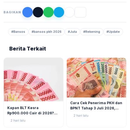
BAGIKAN
#Bansos
#bansos pkh 2026
#Juta
#Rekening
#Update
Berita Terkait
BERITA
6
Cara Cek Penerima PKH dan
BERITA
9
Kapan BLT Kesra
BPNT Tahap 3 Juli 2026,
Rp900.000 Cair di 2026?
Bansos Sudah Mulai Cair!
2 hari lalu
Simak Prediksi dan
2 hari lalu
Perkembangannya