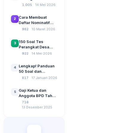
Terbaru 2026
1.005
14 Mei 2026
Beserta Kunci
Jawaban: Latihan
Cara Membuat
2
CAT Berbasis UU
Daftar Nominatif
Desa No. 3 Tahun
Siltap di Aplikasi
982
10 Maret 2026
2024
Siskeudes 2026
Sebelum Pengajuan
150 Soal Tes
3
SPP Pencairan
Perangkat Desa
Dana Desa
2026: Administrasi
922
14 Mei 2026
Pemerintahan,
Wawasan
Lengkap! Panduan
4
Kebangsaan, dan
50 Soal dan
Komputer Beserta
Jawaban Tes
817
17 Januari 2026
Jawaban Paling
Perangkat Desa
Lengkap
Tahun 2026
Gaji Ketua dan
5
Berdasarkan UU No
Anggota BPD Tahun
3 Tahun 2024
2026, Berapa
716
Besarannya? Ada
13 Desember 2025
Kenaikan?