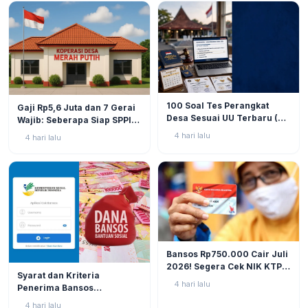
BERITA
9
BERITA
11
100 Soal Tes Perangkat
Gaji Rp5,6 Juta dan 7 Gerai
Desa Sesuai UU Terbaru (UU
Wajib: Seberapa Siap SPPI
No. 3 Tahun 2024 & PP No.
Menjalankan Ambiguitas
4 hari lalu
4 hari lalu
16 Tahun 2026)
Tugas di Lapangan?
BERITA
12
Bansos Rp750.000 Cair Juli
2026! Segera Cek NIK KTP
BERITA
11
Syarat dan Kriteria
di Situs Resmi Kemensos
4 hari lalu
Penerima Bansos
Agar Tak Ketinggalan
Rp750.000 Juli 2026, Cek
4 hari lalu