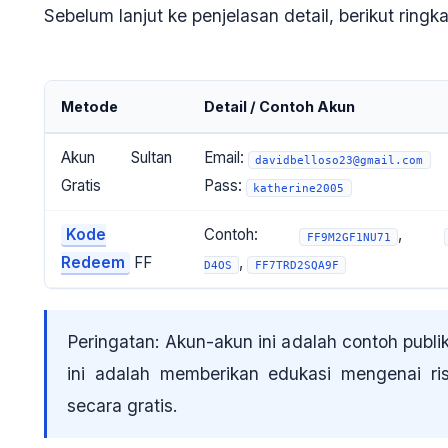
Sebelum lanjut ke penjelasan detail, berikut ring
Metode
Detail / Contoh Akun
Akun Sultan
Email:
davidbelloso23@gmail.com
Gratis
Pass:
katherine2005
Kode
Contoh:
,
FF9M2GF1NU71
Redeem
FF
,
D4OS
FF7TRD2SQA9F
Peringatan
: Akun-akun ini adalah contoh publi
ini adalah memberikan edukasi mengenai ris
secara gratis.