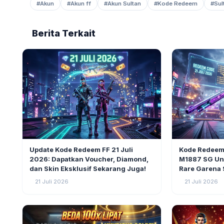
#Akun
#Akun ff
#Akun Sultan
#Kode Redeem
#Sul
Berita Terkait
GAMING
12
GAMING
Update Kode Redeem FF 21 Juli
Kode Redeem 
2026: Dapatkan Voucher, Diamond,
M1887 SG Un
dan Skin Eksklusif Sekarang Juga!
Rare Garena 
21 Juli 2026
21 Juli 2026