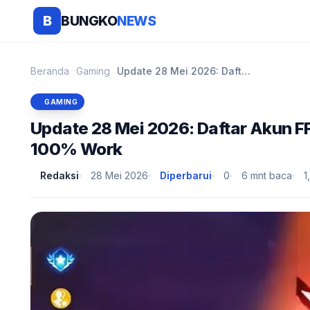
BUNGKO
NEWS
B
Beranda
Gaming
Update 28 Mei 2026: Daftar Akun FF Sultan Gratis E...
GAMING
Update 28 Mei 2026: Daftar Akun FF
100% Work
Redaksi
28 Mei 2026
Diperbarui
0
6 mnt baca
1