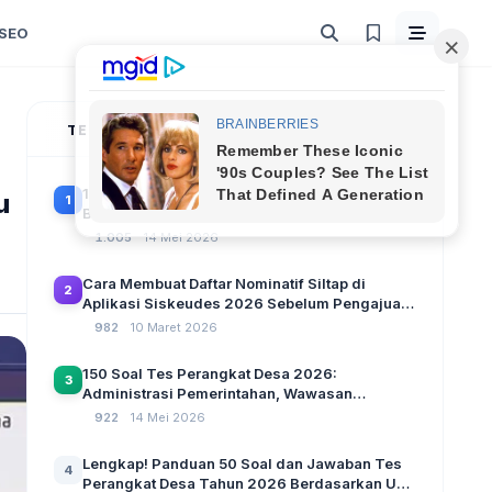
SEO
TERPOPULER
100 Soal Tes Perangkat Desa Terbaru 2026
u
1
Beserta Kunci Jawaban: Latihan CAT Berbasis
UU Desa No. 3 Tahun 2024
1.005
14 Mei 2026
Cara Membuat Daftar Nominatif Siltap di
2
Aplikasi Siskeudes 2026 Sebelum Pengajuan
SPP Pencairan Dana Desa
982
10 Maret 2026
150 Soal Tes Perangkat Desa 2026:
3
Administrasi Pemerintahan, Wawasan
Kebangsaan, dan Komputer Beserta Jawaban
922
14 Mei 2026
Paling Lengkap
Lengkap! Panduan 50 Soal dan Jawaban Tes
4
Perangkat Desa Tahun 2026 Berdasarkan UU