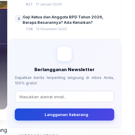
No 3 Tahun 2024
817
17 Januari 2026
Gaji Ketua dan Anggota BPD Tahun 2026,
5
Berapa Besarannya? Ada Kenaikan?
716
13 Desember 2025
Berlangganan Newsletter
Dapatkan berita terpenting langsung di inbox Anda,
100% gratis!
Langganan Sekarang
ang