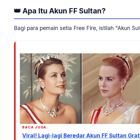
👑 Apa Itu Akun FF Sultan?
Bagi para pemain setia Free Fire, istilah
"Akun Sul
BACA JUGA:
Viral! Lagi-lagi Beredar Akun FF Sultan Gr