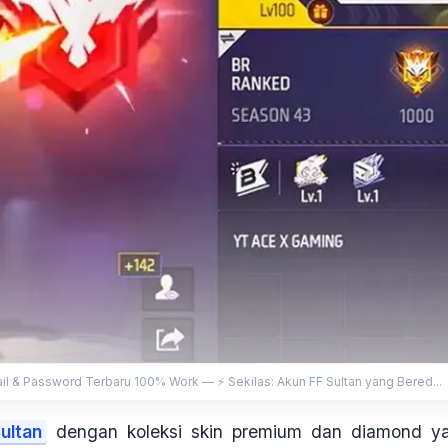
ail & Password Terbaru 100% Work — ⚡ Sekilas: Akun FF Sultan yang Bered...
ultan
dengan koleksi skin premium dan diamond y