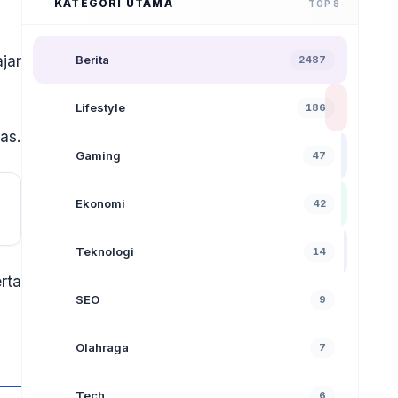
KATEGORI UTAMA
TOP 8
jar
Berita
2487
Lifestyle
186
tas
.
Gaming
47
Ekonomi
42
Teknologi
14
rta
SEO
9
Olahraga
7
Tech
6