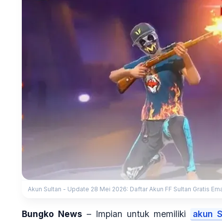
Akun Sultan - Update 28 Mei 2026: Daftar Akun FF Sultan Gratis Em
Bungko News
– Impian untuk memiliki
akun S