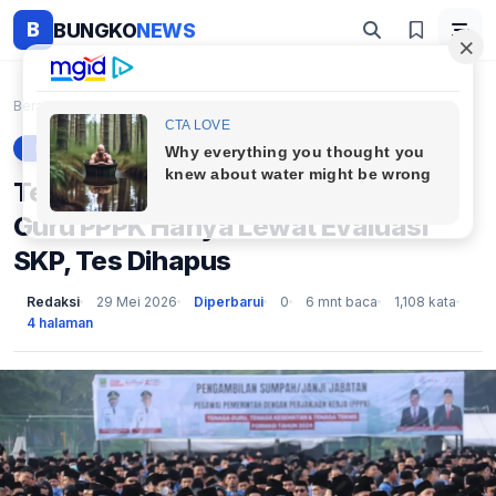
B
BUNGKO
NEWS
Beranda
Berita
Terobosan Baru! Perpanjangan SK Guru PPPK Hanya Le...
BERITA
Terobosan Baru! Perpanjangan SK
Guru PPPK Hanya Lewat Evaluasi
SKP, Tes Dihapus
Redaksi
29 Mei 2026
Diperbarui
0
6 mnt baca
1,108 kata
4 halaman