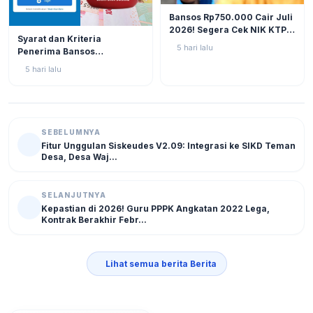
BERITA
12
Bansos Rp750.000 Cair Juli
2026! Segera Cek NIK KTP
BERITA
11
Syarat dan Kriteria
di Situs Resmi Kemensos
5 hari lalu
Penerima Bansos
Agar Tak Ketinggalan
Rp750.000 Juli 2026, Cek
5 hari lalu
NIK KTP Sekarang Juga!
SEBELUMNYA
Fitur Unggulan Siskeudes V2.09: Integrasi ke SIKD Teman
Desa, Desa Waj...
SELANJUTNYA
Kepastian di 2026! Guru PPPK Angkatan 2022 Lega,
Kontrak Berakhir Febr...
Lihat semua berita Berita