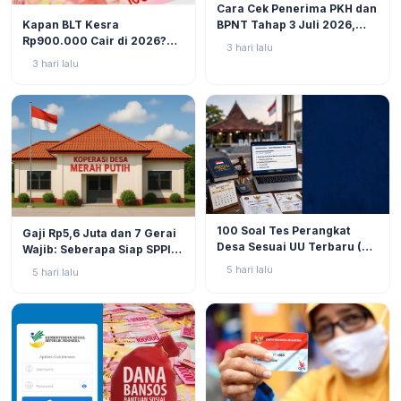
Cara Cek Penerima PKH dan
BERITA
10
Kapan BLT Kesra
BPNT Tahap 3 Juli 2026,
Rp900.000 Cair di 2026?
Bansos Sudah Mulai Cair!
3 hari lalu
Simak Prediksi dan
3 hari lalu
Perkembangannya
BERITA
9
BERITA
11
100 Soal Tes Perangkat
Gaji Rp5,6 Juta dan 7 Gerai
Desa Sesuai UU Terbaru (UU
Wajib: Seberapa Siap SPPI
No. 3 Tahun 2024 & PP No.
Menjalankan Ambiguitas
5 hari lalu
5 hari lalu
16 Tahun 2026)
Tugas di Lapangan?