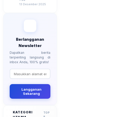
Besarannya? Ada
13 Desember 2025
Kenaikan?
Berlangganan
Newsletter
Dapatkan berita
terpenting langsung di
inbox Anda, 100% gratis!
Langganan
Sekarang
KATEGORI
TOP
8