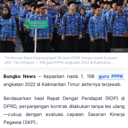
Terobosan Baru! Perpanjangan SK Guru PPPK Hanya Lewat Evaluasi
SKP, Tes Dihapus — 198 guru PPPK angkatan 2022 di Kalimanta...
Bungko News
– Kepastian nasib 1. 198
guru PPPK
angkatan 2022 di Kalimantan Timur akhirnya terjawab.
Berdasarkan hasil Rapat Dengar Pendapat (RDP) di
DPRD, perpanjangan kontrak dilakukan tanpa tes ulang
—cukup dengan evaluasi capaian Sasaran Kinerja
Pegawai (SKP)..