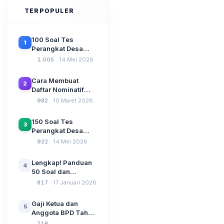
TERPOPULER
100 Soal Tes
1
Perangkat Desa
Terbaru 2026
1.005
14 Mei 2026
Beserta Kunci
Jawaban: Latihan
Cara Membuat
2
CAT Berbasis UU
Daftar Nominatif
Desa No. 3 Tahun
Siltap di Aplikasi
982
10 Maret 2026
2024
Siskeudes 2026
Sebelum Pengajuan
150 Soal Tes
3
SPP Pencairan
Perangkat Desa
Dana Desa
2026: Administrasi
922
14 Mei 2026
Pemerintahan,
Wawasan
Lengkap! Panduan
4
Kebangsaan, dan
50 Soal dan
Komputer Beserta
Jawaban Tes
817
17 Januari 2026
Jawaban Paling
Perangkat Desa
Lengkap
Tahun 2026
Gaji Ketua dan
5
Berdasarkan UU No
Anggota BPD Tahun
3 Tahun 2024
2026, Berapa
716