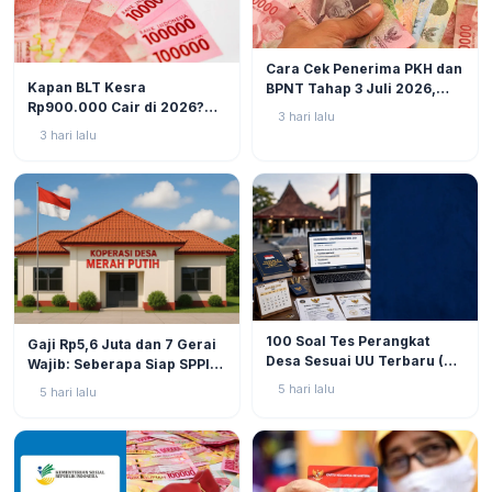
BERITA
6
Cara Cek Penerima PKH dan
BERITA
10
Kapan BLT Kesra
BPNT Tahap 3 Juli 2026,
Rp900.000 Cair di 2026?
Bansos Sudah Mulai Cair!
3 hari lalu
Simak Prediksi dan
3 hari lalu
Perkembangannya
BERITA
9
BERITA
11
100 Soal Tes Perangkat
Gaji Rp5,6 Juta dan 7 Gerai
Desa Sesuai UU Terbaru (UU
Wajib: Seberapa Siap SPPI
No. 3 Tahun 2024 & PP No.
Menjalankan Ambiguitas
5 hari lalu
5 hari lalu
16 Tahun 2026)
Tugas di Lapangan?