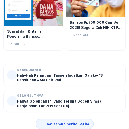
BERITA
12
Bansos Rp750.000 Cair Juli
2026! Segera Cek NIK KTP
BERITA
11
Syarat dan Kriteria
di Situs Resmi Kemensos
5 hari lalu
Penerima Bansos
Agar Tak Ketinggalan
Rp750.000 Juli 2026, Cek
5 hari lalu
NIK KTP Sekarang Juga!
SEBELUMNYA
Hati-Hati Penipuan! Taspen Ingatkan Gaji ke-13
Pensiunan ASN Cair Pali...
SELANJUTNYA
Hanya Golongan Ini yang Terima Dobel! Simak
Penjelasan TASPEN Soal Gaj...
Lihat semua berita Berita