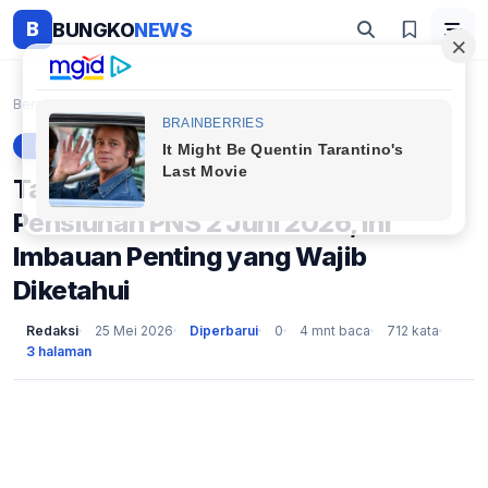
B
BUNGKO
NEWS
Beranda
Berita
Taspen Mulai Transfer Gaji ke-13 Pensiunan PNS 2 J...
BERITA
Taspen Mulai Transfer Gaji ke-13
Pensiunan PNS 2 Juni 2026, Ini
Imbauan Penting yang Wajib
Diketahui
Redaksi
25 Mei 2026
Diperbarui
0
4 mnt baca
712 kata
3 halaman