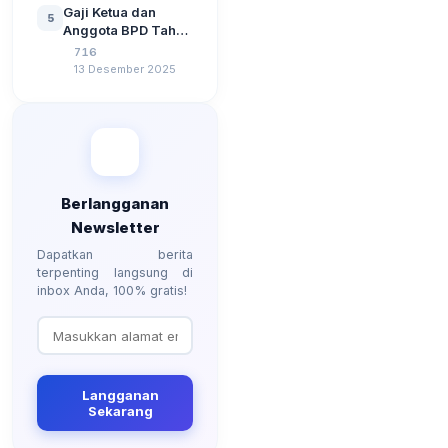
Tahun 2026
Gaji Ketua dan
5
Berdasarkan UU No
Anggota BPD Tahun
3 Tahun 2024
2026, Berapa
716
Besarannya? Ada
13 Desember 2025
Kenaikan?
Berlangganan
Newsletter
Dapatkan berita
terpenting langsung di
inbox Anda, 100% gratis!
Langganan
Sekarang