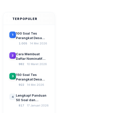
TERPOPULER
100 Soal Tes
1
Perangkat Desa
Terbaru 2026
1.005
14 Mei 2026
Beserta Kunci
Jawaban: Latihan
Cara Membuat
2
CAT Berbasis UU
Daftar Nominatif
Desa No. 3 Tahun
Siltap di Aplikasi
982
10 Maret 2026
2024
Siskeudes 2026
Sebelum Pengajuan
150 Soal Tes
3
SPP Pencairan
Perangkat Desa
Dana Desa
2026: Administrasi
922
14 Mei 2026
Pemerintahan,
Wawasan
Lengkap! Panduan
4
Kebangsaan, dan
50 Soal dan
Komputer Beserta
Jawaban Tes
817
17 Januari 2026
Jawaban Paling
Perangkat Desa
Lengkap