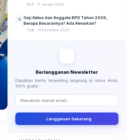
No 3 Tahun 2024
817
17 Januari 2026
Gaji Ketua dan Anggota BPD Tahun 2026,
5
Berapa Besarannya? Ada Kenaikan?
716
13 Desember 2025
Berlangganan Newsletter
Dapatkan berita terpenting langsung di inbox Anda,
100% gratis!
Langganan Sekarang