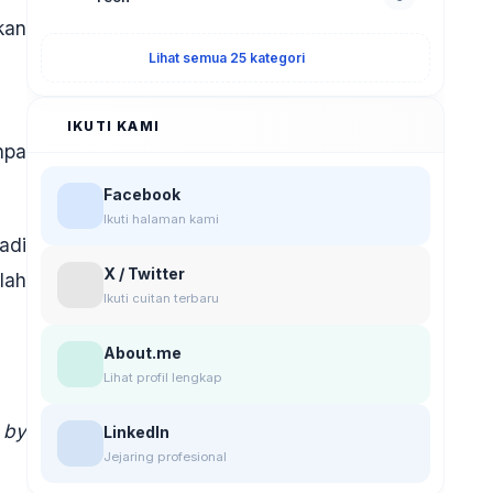
kan
Lihat semua 25 kategori
IKUTI KAMI
npa
Facebook
Ikuti halaman kami
adi
X / Twitter
lah
Ikuti cuitan terbaru
About.me
Lihat profil lengkap
 by
LinkedIn
Jejaring profesional