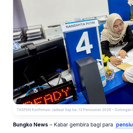
TASPEN Konfirmasi Jadwal Gaji ke-13 Pensiunan 2026 – Golongan I 
Bungko News
–
Kabar gembira bagi para
pensi