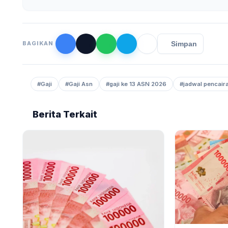
Simpan
BAGIKAN
#Gaji
#Gaji Asn
#gaji ke 13 ASN 2026
#jadwal pencaira
Berita Terkait