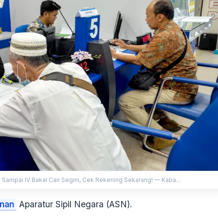
Sampai IV Bakal Cair Segini, Cek Rekening Sekarang! — Kaba...
unan
Aparatur Sipil Negara (ASN).