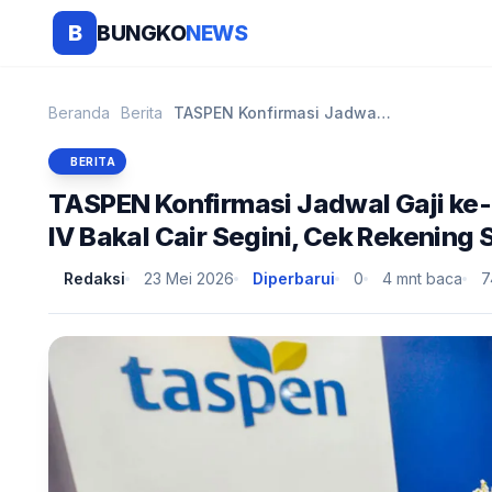
BUNGKO
NEWS
B
Beranda
Berita
TASPEN Konfirmasi Jadwal Gaji ke-13 Pensiunan 2026...
BERITA
TASPEN Konfirmasi Jadwal Gaji ke-
IV Bakal Cair Segini, Cek Rekening
Redaksi
23 Mei 2026
Diperbarui
0
4 mnt baca
7