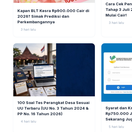
BERITA
Cara Cek Pe
BERITA
10
Tahap 3 Juli
Kapan BLT Kesra Rp900.000 Cair di
Mulai Cair!
2026? Simak Prediksi dan
Perkembangannya
3 hari lalu
3 hari lalu
BERITA
9
100 Soal Tes Perangkat Desa Sesuai
BERITA
Syarat dan K
UU Terbaru (UU No. 3 Tahun 2024 &
Rp750.000 Ju
PP No. 16 Tahun 2026)
Sekarang Ju
4 hari lalu
5 hari lalu