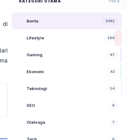
KATEGORI UTAMA
TOP 8
Berita
2481
 di
Lifestyle
186
ari
Gaming
47
ima
Ekonomi
42
Teknologi
14
SEO
9
Olahraga
7
Tech
6