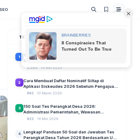
SEO
TERPOPULER
100 Soal Tes Perangkat Desa Terbaru 2026
i
1
Beserta Kunci Jawaban: Latihan CAT Berbasis
UU Desa No. 3 Tahun 2024
1.005
14 Mei 2026
Cara Membuat Daftar Nominatif Siltap di
2
Aplikasi Siskeudes 2026 Sebelum Pengajuan
SPP Pencairan Dana Desa
982
10 Maret 2026
150 Soal Tes Perangkat Desa 2026:
3
Administrasi Pemerintahan, Wawasan
Kebangsaan, dan Komputer Beserta Jawaban
922
14 Mei 2026
Paling Lengkap
Lengkap! Panduan 50 Soal dan Jawaban Tes
4
Perangkat Desa Tahun 2026 Berdasarkan UU