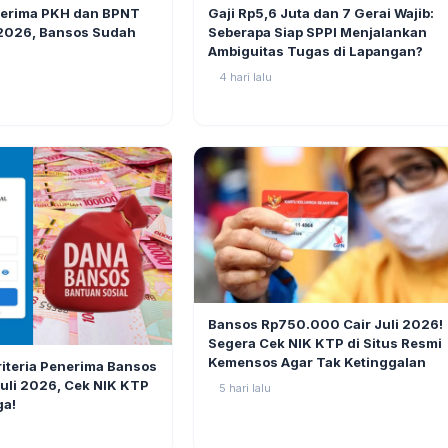
BERITA
6
Gaji Rp5,6 Juta dan 7 Gerai Wajib:
nerima PKH dan BPNT
Seberapa Siap SPPI Menjalankan
 2026, Bansos Sudah
Ambiguitas Tugas di Lapangan?
4 hari lalu
BERITA
Bansos Rp750.000 Cair Juli 2026!
Segera Cek NIK KTP di Situs Resmi
11
Kemensos Agar Tak Ketinggalan
riteria Penerima Bansos
li 2026, Cek NIK KTP
5 hari lalu
ga!