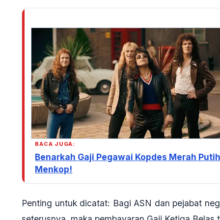
BACA JUGA:
Benarkah Gaji Pegawai Kopdes Merah Putih
Menkop!
Penting untuk dicatat:
Bagi ASN dan pejabat nega
seterusnya
, maka pembayaran Gaji Ketiga Belas 