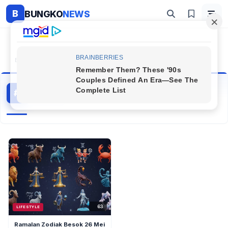
B
BUNGKO
NEWS
Beranda
#Terhitung
Terhitung
#
1 artikel
Topik Populer
63
LIFESTYLE
Ramalan Zodiak Besok 26 Mei