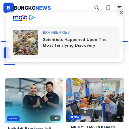
B
BUNGKO
NEWS
Beranda
#Tautan
Tautan
#
4 artikel
Topik Populer
75
BERITA
60
BERITA
Hati-Hati! TASPEN Kendari
Hati-Hati, Pensiunan Jadi