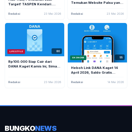
Temukan Website Palsu yang
Target! TASPEN Kendari:
Mirip Situs Resmi untuk Curi
Jangan Pernah Bagikan OTP
Data Pribadi
dan PIN ke Siapa Pun
Redaksi
23 Mei 2026
Redaksi
23 Mei 2026
80
LIFESTYLE
55
EKONOMI
Rp100.000 Siap Cair dari
DANA Kaget Kamis Ini, Simak
Heboh Link DANA Kaget 14
Cara Klaim Agar Sukses
April 2026, Saldo Gratis
hingga Rp165.000 Jadi
Rebutan Netizen
Redaksi
23 Mei 2026
Redaksi
14 Mei 2026
BUNGKO
NEWS