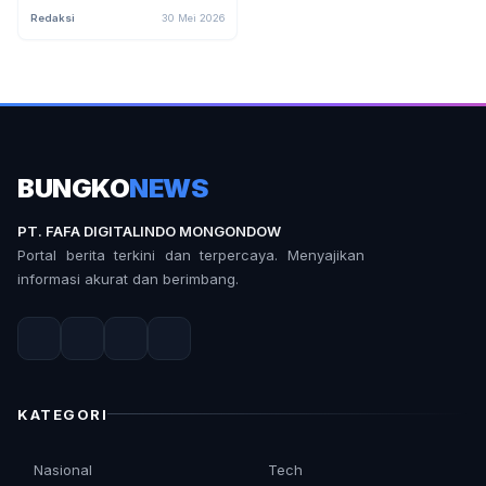
Kehilangan Miliaran Dolar
Redaksi
30 Mei 2026
karena Hype AI
BUNGKO
NEWS
PT. FAFA DIGITALINDO MONGONDOW
Portal berita terkini dan terpercaya. Menyajikan
informasi akurat dan berimbang.
KATEGORI
Nasional
Tech