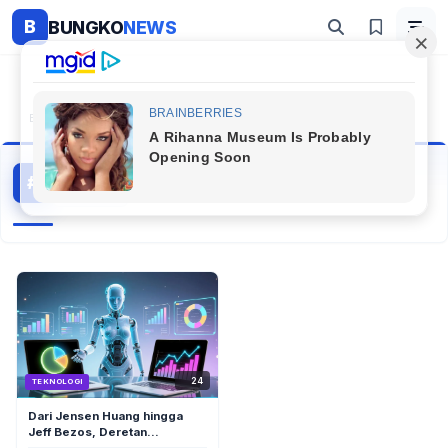
B
BUNGKO
NEWS
Beranda
#Jensen Huang Wife
Jensen Huang Wife
#
1 artikel
Topik Populer
24
TEKNOLOGI
Dari Jensen Huang hingga
Jeff Bezos, Deretan
Konglomerat Teknologi