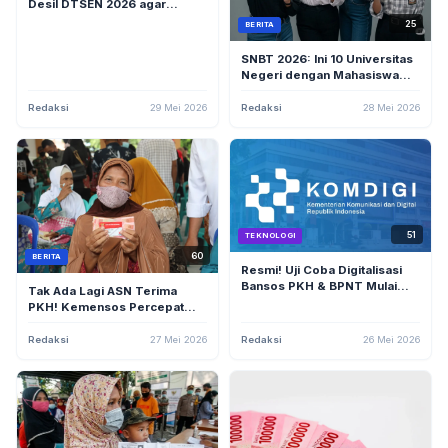
Desil DTSEN 2026 agar
Masuk Prioritas PKH dan
25
BERITA
BPNT (Online + Offline)
SNBT 2026: Ini 10 Universitas
Negeri dengan Mahasiswa
KIP Kuliah Terbanyak
Redaksi
29 Mei 2026
Redaksi
28 Mei 2026
51
TEKNOLOGI
60
BERITA
Resmi! Uji Coba Digitalisasi
Bansos PKH & BPNT Mulai
Tak Ada Lagi ASN Terima
Juni 2026 di 42 Daerah,
PKH! Kemensos Percepat
Kemenkomdigi: Tepat
Padu Padan Data dengan
Sasaran
DTSEN
Redaksi
27 Mei 2026
Redaksi
26 Mei 2026