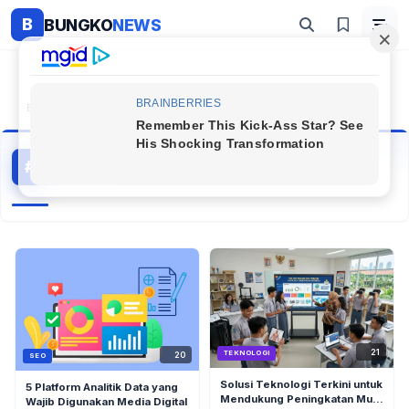
B
BUNGKO
NEWS
Beranda
#data
data
#
19 artikel
Topik Populer
21
TEKNOLOGI
20
SEO
Solusi Teknologi Terkini untuk
5 Platform Analitik Data yang
Mendukung Peningkatan Mutu
Wajib Digunakan Media Digital