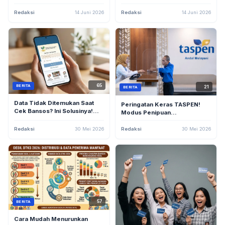
Pendidikan Indonesia
Redaksi
14 Juni 2026
Redaksi
14 Juni 2026
65
BERITA
21
BERITA
Data Tidak Ditemukan Saat
Peringatan Keras TASPEN!
Cek Bansos? Ini Solusinya!
Modus Penipuan
Panduan Lengkap Cek Desil
Mengatasnamakan Gaji Ke-13
Kemensos Juni 2026
Mulai Marak, Ini Ciri-cirinya
Redaksi
30 Mei 2026
Redaksi
30 Mei 2026
57
BERITA
Cara Mudah Menurunkan