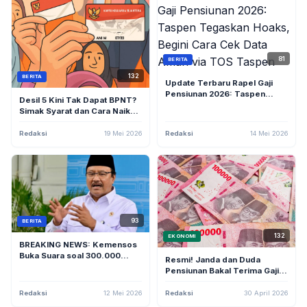
81
BERITA
132
BERITA
Update Terbaru Rapel Gaji
Pensiunan 2026: Taspen
Desil 5 Kini Tak Dapat BPNT?
Tegaskan Hoaks, Begini Cara
Simak Syarat dan Cara Naik
Cek Data Aman via TOS
ke Desil 1–4 di 2026
Taspen
Redaksi
19 Mei 2026
Redaksi
14 Mei 2026
93
BERITA
132
EKONOMI
BREAKING NEWS: Kemensos
Buka Suara soal 300.000
Resmi! Janda dan Duda
Rekening Gagal Salur Bansos
Pensiunan Bakal Terima Gaji
karena "Judol"
Ke-13, Ini Syarat Lengkapnya
Redaksi
12 Mei 2026
Redaksi
30 April 2026