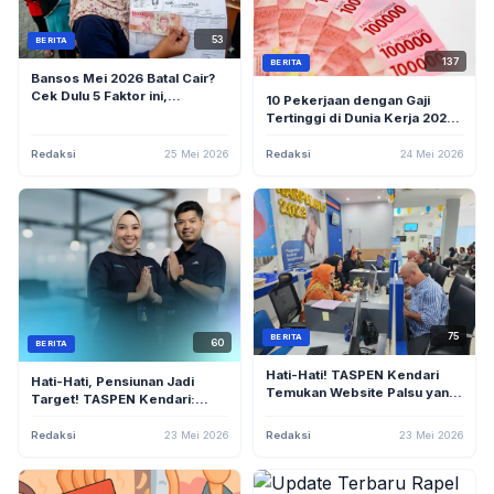
53
BERITA
137
BERITA
Bansos Mei 2026 Batal Cair?
Cek Dulu 5 Faktor ini,
10 Pekerjaan dengan Gaji
Termasuk Kesalahan Data
Tertinggi di Dunia Kerja 2026,
Dukcapil dan Pindah Domisili
Bikin Melongo Tembus Rp8,7
Miliar!
Redaksi
25 Mei 2026
Redaksi
24 Mei 2026
75
BERITA
60
BERITA
Hati-Hati! TASPEN Kendari
Hati-Hati, Pensiunan Jadi
Temukan Website Palsu yang
Target! TASPEN Kendari:
Mirip Situs Resmi untuk Curi
Jangan Pernah Bagikan OTP
Data Pribadi
dan PIN ke Siapa Pun
Redaksi
23 Mei 2026
Redaksi
23 Mei 2026