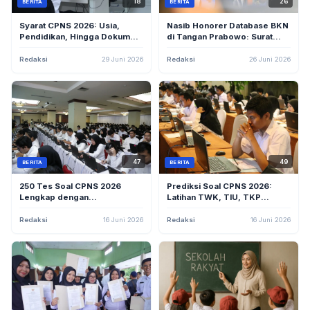
18
26
BERITA
BERITA
Syarat CPNS 2026: Usia,
Nasib Honorer Database BKN
Pendidikan, Hingga Dokumen
di Tangan Prabowo: Surat
Penting yang Harus Disiapkan
001/ASP-ARRI/VI/2026 Resmi
Diterima
Redaksi
29 Juni 2026
Redaksi
26 Juni 2026
47
49
BERITA
BERITA
250 Tes Soal CPNS 2026
Prediksi Soal CPNS 2026:
Lengkap dengan
Latihan TWK, TIU, TKP
Pembahasan dan Jawabannya
Lengkap dengan Kunci
Jawaban dan Pembahasan
Redaksi
16 Juni 2026
Redaksi
16 Juni 2026