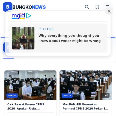
B
BUNGKO
NEWS
Beranda
#Cpns 2026
Cpns 2026
#
24 artikel
Topik Populer
41
27
BERITA
BERITA
MenPAN-RB Umumkan
Cek Syarat Umum CPNS
Formasi CPNS 2026 Pekan Ini,
2026: Apakah Usia,
BKN Siapkan Jadwal
Pendidikan, dan Statusmu