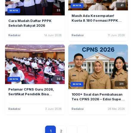
41
BERITA
33
BERITA
Masih Ada Kesempatan!
Kuota 8.180 Formasi PPPK
Cara Mudah Daftar PPPK
Sekolah Rakyat Menanti
Sekolah Rakyat 2026
Pelamar Hingga 14 Juni
Redaksi
14 Juni 2026
Redaksi
11 Juni 2026
36
BERITA
311
BERITA
Pelamar CPNS Guru 2026,
Sertifikat Pendidik Bisa
1000+ Soal dan Pembahasan
Dorong Peluang Lolos hingga
Tes CPNS 2026 – Edisi Super
100% di Tahap SKB
Lengkap
Redaksi
3 Juni 2026
Redaksi
28 Mei 2026
1
2