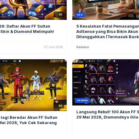
45
SEO
26: Daftar Akun FF Sultan
5 Kesalahan Fatal Pemasangan
l Skin & Diamond Melimpah!
AdSense yang Bisa Bikin Akun
Ditangguhkan (Termasuk Bac
Klik)
27 Juni 2026
Redaksi
GAMING
40
Langsung Rebut! 100 Akun FF S
29 Mei 2026, Diamondnya Gila-
i-lagi Beredar Akun FF Sultan
 Mei 2026, Yuk Cek Sekarang