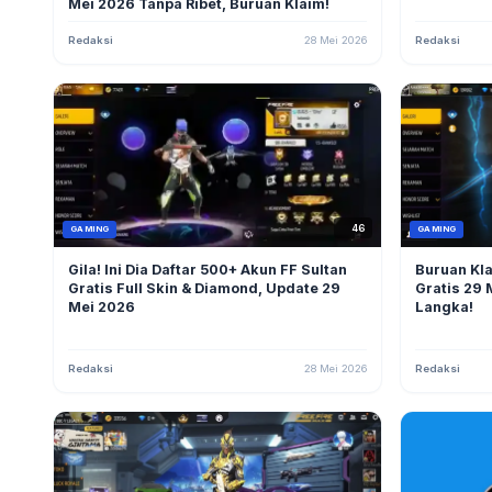
Mei 2026 Tanpa Ribet, Buruan Klaim!
Redaksi
28 Mei 2026
Redaksi
46
GAMING
GAMING
Gila! Ini Dia Daftar 500+ Akun FF Sultan
Buruan Kla
Gratis Full Skin & Diamond, Update 29
Gratis 29 
Mei 2026
Langka!
Redaksi
28 Mei 2026
Redaksi