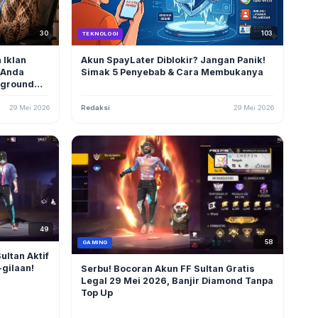
30
103
TEKNOLOGI
 Iklan
Akun SpayLater Diblokir? Jangan Panik!
 Anda
Simak 5 Penyebab & Cara Membukanya
kground
29 Mei 2026
Redaksi
29 Mei 2026
49
58
GAMING
ultan Aktif
gilaan!
Serbu! Bocoran Akun FF Sultan Gratis
Legal 29 Mei 2026, Banjir Diamond Tanpa
Top Up