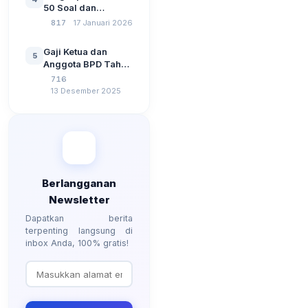
Kebangsaan, dan
50 Soal dan
Komputer Beserta
Jawaban Tes
817
17 Januari 2026
Jawaban Paling
Perangkat Desa
Lengkap
Tahun 2026
Gaji Ketua dan
5
Berdasarkan UU No
Anggota BPD Tahun
3 Tahun 2024
2026, Berapa
716
Besarannya? Ada
13 Desember 2025
Kenaikan?
Berlangganan
Newsletter
Dapatkan berita
terpenting langsung di
inbox Anda, 100% gratis!