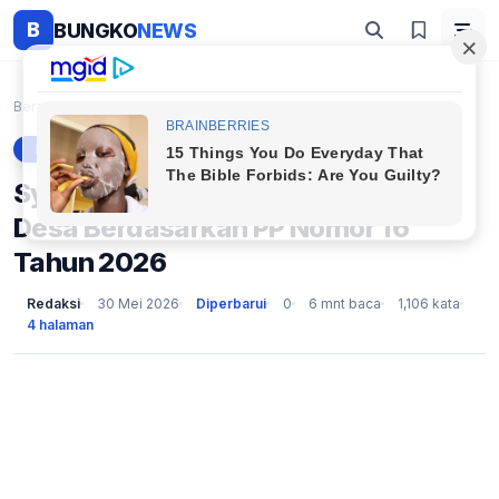
B
BUNGKO
NEWS
Beranda
Berita
Syarat Terbaru Calon Perangkat Desa Berdasarkan PP...
BERITA
Syarat Terbaru Calon Perangkat
Desa Berdasarkan PP Nomor 16
Tahun 2026
Redaksi
30 Mei 2026
Diperbarui
0
6 mnt baca
1,106 kata
4 halaman