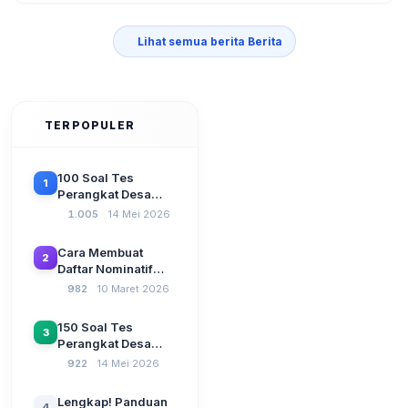
Lihat semua berita Berita
TERPOPULER
100 Soal Tes
1
Perangkat Desa
Terbaru 2026
1.005
14 Mei 2026
Beserta Kunci
Jawaban: Latihan
Cara Membuat
2
CAT Berbasis UU
Daftar Nominatif
Desa No. 3 Tahun
Siltap di Aplikasi
982
10 Maret 2026
2024
Siskeudes 2026
Sebelum Pengajuan
150 Soal Tes
3
SPP Pencairan
Perangkat Desa
Dana Desa
2026: Administrasi
922
14 Mei 2026
Pemerintahan,
Wawasan
Lengkap! Panduan
4