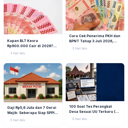
BERITA
6
Cara Cek Penerima PKH dan
BERITA
10
Kapan BLT Kesra
BPNT Tahap 3 Juli 2026,
Rp900.000 Cair di 2026?
Bansos Sudah Mulai Cair!
3 hari lalu
Simak Prediksi dan
3 hari lalu
Perkembangannya
BERITA
9
BERITA
11
100 Soal Tes Perangkat
Gaji Rp5,6 Juta dan 7 Gerai
Desa Sesuai UU Terbaru (UU
Wajib: Seberapa Siap SPPI
No. 3 Tahun 2024 & PP No.
Menjalankan Ambiguitas
5 hari lalu
5 hari lalu
16 Tahun 2026)
Tugas di Lapangan?