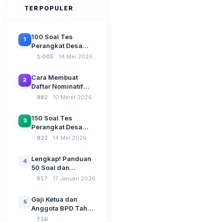
TERPOPULER
100 Soal Tes
1
Perangkat Desa
Terbaru 2026
1.005
14 Mei 2026
Beserta Kunci
Jawaban: Latihan
Cara Membuat
2
CAT Berbasis UU
Daftar Nominatif
Desa No. 3 Tahun
Siltap di Aplikasi
982
10 Maret 2026
2024
Siskeudes 2026
Sebelum Pengajuan
150 Soal Tes
3
SPP Pencairan
Perangkat Desa
Dana Desa
2026: Administrasi
922
14 Mei 2026
Pemerintahan,
Wawasan
Lengkap! Panduan
4
Kebangsaan, dan
50 Soal dan
Komputer Beserta
Jawaban Tes
817
17 Januari 2026
Jawaban Paling
Perangkat Desa
Lengkap
Tahun 2026
Gaji Ketua dan
5
Berdasarkan UU No
Anggota BPD Tahun
3 Tahun 2024
2026, Berapa
716