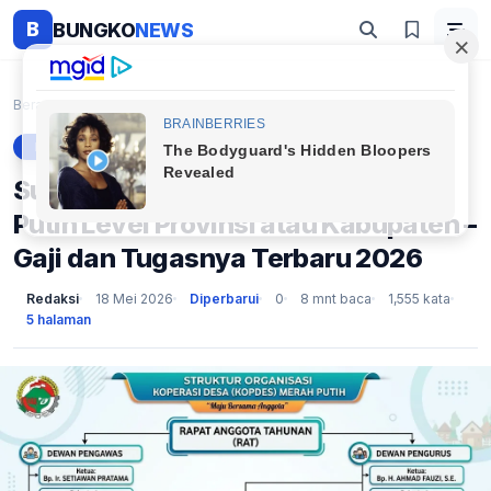
B
BUNGKO
NEWS
Beranda
Berita
Susunan Pengurus KOPDES Merah Putih Level Provinsi...
BERITA
Susunan Pengurus KOPDES Merah
Putih Level Provinsi atau Kabupaten –
Gaji dan Tugasnya Terbaru 2026
Redaksi
18 Mei 2026
Diperbarui
0
8 mnt baca
1,555 kata
5 halaman