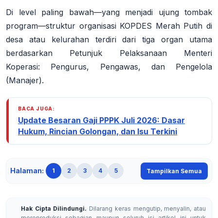
Di level paling bawah—yang menjadi ujung tombak
program—struktur organisasi KOPDES Merah Putih di
desa atau kelurahan terdiri dari tiga organ utama
berdasarkan Petunjuk Pelaksanaan Menteri
Koperasi:
Pengurus
,
Pengawas
, dan
Pengelola
(Manajer)
.
BACA JUGA:
Update Besaran Gaji PPPK Juli 2026: Dasar
Hukum, Rincian Golongan, dan Isu Terkini
Halaman:
1
2
3
4
5
Tampilkan Semua
Hak Cipta Dilindungi.
Dilarang keras mengutip, menyalin, atau
mereproduksi sebagian maupun seluruh isi artikel ini untuk