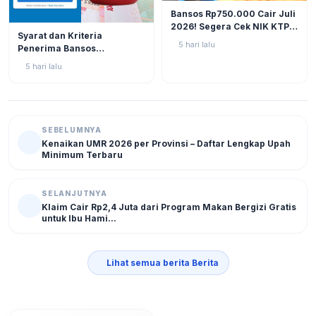
BERITA
12
Bansos Rp750.000 Cair Juli
2026! Segera Cek NIK KTP
BERITA
11
Syarat dan Kriteria
di Situs Resmi Kemensos
5 hari lalu
Penerima Bansos
Agar Tak Ketinggalan
Rp750.000 Juli 2026, Cek
5 hari lalu
NIK KTP Sekarang Juga!
SEBELUMNYA
Kenaikan UMR 2026 per Provinsi – Daftar Lengkap Upah
Minimum Terbaru
SELANJUTNYA
Klaim Cair Rp2,4 Juta dari Program Makan Bergizi Gratis
untuk Ibu Hami...
Lihat semua berita Berita