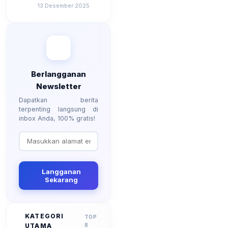
Besarannya? Ada
13 Desember 2025
Kenaikan?
Berlangganan
Newsletter
Dapatkan berita
terpenting langsung di
inbox Anda, 100% gratis!
Langganan
Sekarang
KATEGORI
TOP
UTAMA
8