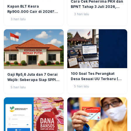
Cara Cek Penerima PKH dan
BERITA
10
Kapan BLT Kesra
BPNT Tahap 3 Juli 2026,
Rp900.000 Cair di 2026?
Bansos Sudah Mulai Cair!
3 hari lalu
Simak Prediksi dan
3 hari lalu
Perkembangannya
BERITA
9
BERITA
11
100 Soal Tes Perangkat
Gaji Rp5,6 Juta dan 7 Gerai
Desa Sesuai UU Terbaru (UU
Wajib: Seberapa Siap SPPI
No. 3 Tahun 2024 & PP No.
Menjalankan Ambiguitas
5 hari lalu
5 hari lalu
16 Tahun 2026)
Tugas di Lapangan?