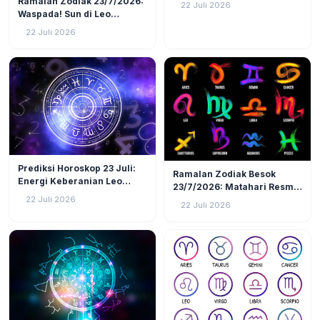
Ramalan Zodiak 23/7/2026:
22 Juli 2026
Zodiak Tanah (Taurus,
Waspada! Sun di Leo
Virgo, Capricorn)!
Kuadrat Bulan di Scorpio, 4
22 Juli 2026
Zodiak Ini Rawan Emosi
Meledak!
LIFESTYLE
3
LIFESTYLE
8
Prediksi Horoskop 23 Juli:
Ramalan Zodiak Besok
Energi Keberanian Leo
23/7/2026: Matahari Resmi
Menguat, Waktunya Zodiak
Masuk Leo, 3 Zodiak Ini
22 Juli 2026
22 Juli 2026
Api Tunjukkan Jati Diri!
Akan Jadi Pusat Perhatian!