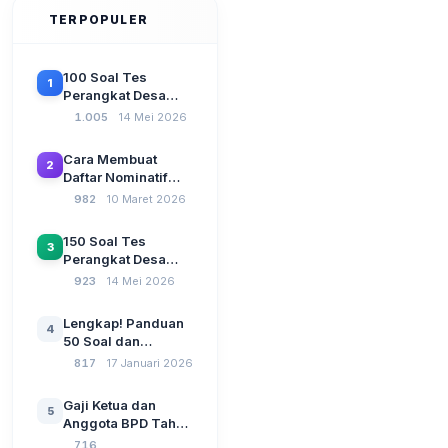
TERPOPULER
100 Soal Tes
1
Perangkat Desa
Terbaru 2026
1.005
14 Mei 2026
Beserta Kunci
Jawaban: Latihan
Cara Membuat
2
CAT Berbasis UU
Daftar Nominatif
Desa No. 3 Tahun
Siltap di Aplikasi
982
10 Maret 2026
2024
Siskeudes 2026
Sebelum Pengajuan
150 Soal Tes
3
SPP Pencairan
Perangkat Desa
Dana Desa
2026: Administrasi
923
14 Mei 2026
Pemerintahan,
Wawasan
Lengkap! Panduan
4
Kebangsaan, dan
50 Soal dan
Komputer Beserta
Jawaban Tes
817
17 Januari 2026
Jawaban Paling
Perangkat Desa
Lengkap
Tahun 2026
Gaji Ketua dan
5
Berdasarkan UU No
Anggota BPD Tahun
3 Tahun 2024
2026, Berapa
716