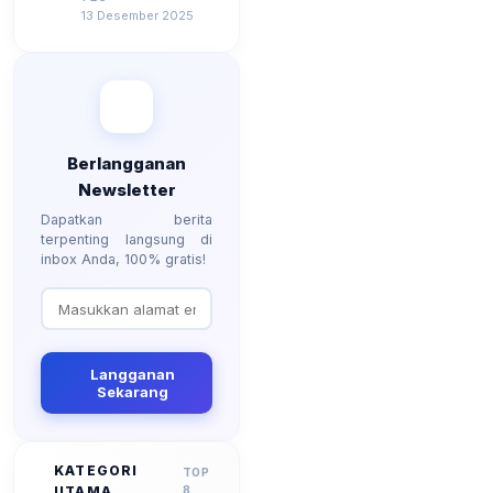
Besarannya? Ada
13 Desember 2025
Kenaikan?
Berlangganan
Newsletter
Dapatkan berita
terpenting langsung di
inbox Anda, 100% gratis!
Langganan
Sekarang
KATEGORI
TOP
UTAMA
8