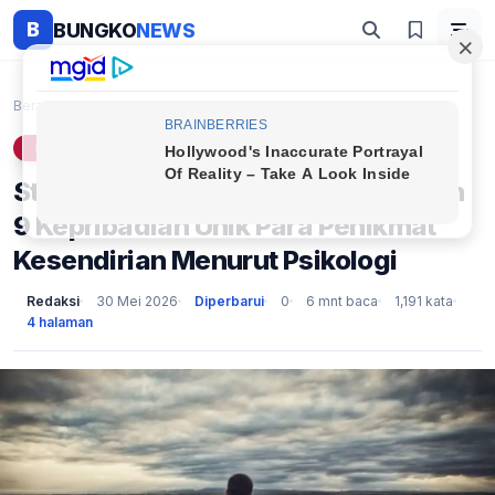
B
BUNGKO
NEWS
Beranda
Lifestyle
Stigma 'Anti-Sosial' Itu Keliru! Inilah 9 Kepribad...
LIFESTYLE
Stigma 'Anti-Sosial' Itu Keliru! Inilah
9 Kepribadian Unik Para Penikmat
Kesendirian Menurut Psikologi
Redaksi
30 Mei 2026
Diperbarui
0
6 mnt baca
1,191 kata
4 halaman