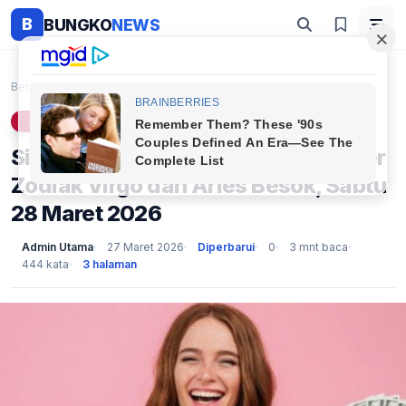
B
BUNGKO
NEWS
Beranda
Lifestyle
Siap Naik Level! Intip Ramalan Karier Zodiak Virgo...
LIFESTYLE
Siap Naik Level! Intip Ramalan Karier
Zodiak Virgo dan Aries Besok, Sabtu
28 Maret 2026
Admin Utama
27 Maret 2026
Diperbarui
0
3 mnt baca
444 kata
3 halaman