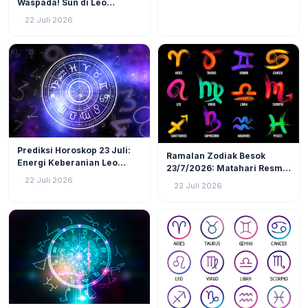
Zodiak Tanah (Taurus,
Waspada! Sun di Leo
Virgo, Capricorn)!
Kuadrat Bulan di Scorpio, 4
22 Juli 2026
Zodiak Ini Rawan Emosi
Meledak!
LIFESTYLE
3
LIFESTYLE
8
Prediksi Horoskop 23 Juli:
Ramalan Zodiak Besok
Energi Keberanian Leo
23/7/2026: Matahari Resmi
Menguat, Waktunya Zodiak
Masuk Leo, 3 Zodiak Ini
22 Juli 2026
22 Juli 2026
Api Tunjukkan Jati Diri!
Akan Jadi Pusat Perhatian!