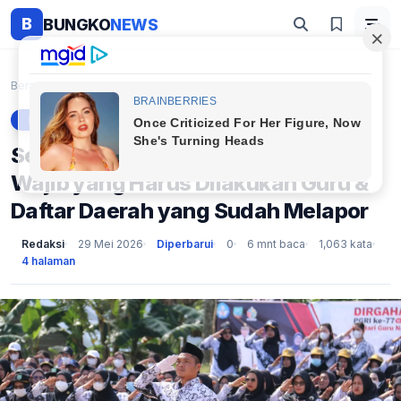
B
BUNGKO
NEWS
Beranda
Berita
Setelah TPG Mei 2026 Cair – Hal Wajib yang Harus D...
BERITA
Setelah TPG Mei 2026 Cair – Hal
Wajib yang Harus Dilakukan Guru &
Daftar Daerah yang Sudah Melapor
Redaksi
29 Mei 2026
Diperbarui
0
6 mnt baca
1,063 kata
4 halaman