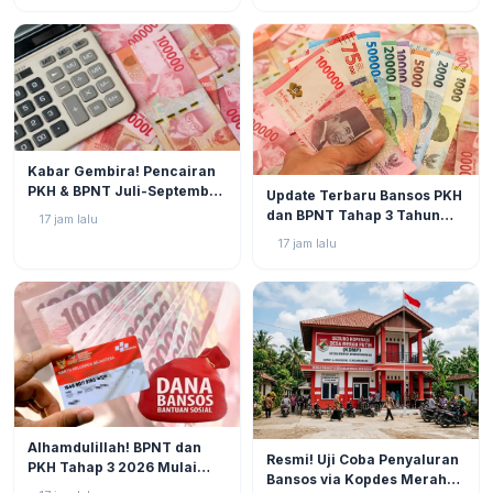
BERITA
2
Kabar Gembira! Pencairan
BERITA
5
PKH & BPNT Juli-September
Update Terbaru Bansos PKH
2026 Kian Dekat, Status SPM
dan BPNT Tahap 3 Tahun
17 jam lalu
Muncul!
2026: Progres di Akhir Juli
17 jam lalu
Semakin Mendekati
Pencairan
BERITA
4
Alhamdulillah! BPNT dan
BERITA
5
Resmi! Uji Coba Penyaluran
PKH Tahap 3 2026 Mulai
Bansos via Kopdes Merah
Bergulir, Simak Jadwal dan