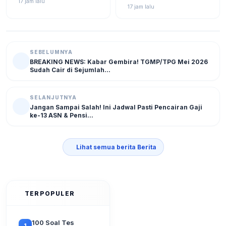
17 jam lalu
Putih Digelar Akhir Agustus
Status Terbarunya di SIKS-
17 jam lalu
2026
NG
SEBELUMNYA
BREAKING NEWS: Kabar Gembira! TGMP/TPG Mei 2026
Sudah Cair di Sejumlah...
SELANJUTNYA
Jangan Sampai Salah! Ini Jadwal Pasti Pencairan Gaji
ke-13 ASN & Pensi...
Lihat semua berita Berita
TERPOPULER
100 Soal Tes
1