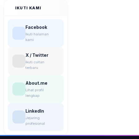
IKUTI KAMI
Facebook
Ikuti halaman
kami
X / Twitter
Ikuti cuitan
terbaru
About.me
Lihat profil
lengkap
LinkedIn
Jejaring
profesional