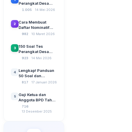
Perangkat Desa
Terbaru 2026
1.005
14 Mei 2026
Beserta Kunci
Jawaban: Latihan
Cara Membuat
2
CAT Berbasis UU
Daftar Nominatif
Desa No. 3 Tahun
Siltap di Aplikasi
982
10 Maret 2026
2024
Siskeudes 2026
Sebelum Pengajuan
150 Soal Tes
3
SPP Pencairan
Perangkat Desa
Dana Desa
2026: Administrasi
923
14 Mei 2026
Pemerintahan,
Wawasan
Lengkap! Panduan
4
Kebangsaan, dan
50 Soal dan
Komputer Beserta
Jawaban Tes
817
17 Januari 2026
Jawaban Paling
Perangkat Desa
Lengkap
Tahun 2026
Gaji Ketua dan
5
Berdasarkan UU No
Anggota BPD Tahun
3 Tahun 2024
2026, Berapa
716
Besarannya? Ada
13 Desember 2025
Kenaikan?