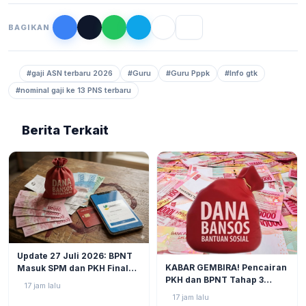
BAGIKAN
#gaji ASN terbaru 2026
#Guru
#Guru Pppk
#Info gtk
#nominal gaji ke 13 PNS terbaru
Berita Terkait
BERITA
2
Update 27 Juli 2026: BPNT
BERITA
3
KABAR GEMBIRA! Pencairan
Masuk SPM dan PKH Final
PKH dan BPNT Tahap 3
Closing, Kapan Uang Bansos
17 jam lalu
Tahun 2026 Kian Mendekat!
Rp600.000 Benar-benar
17 jam lalu
Cair?