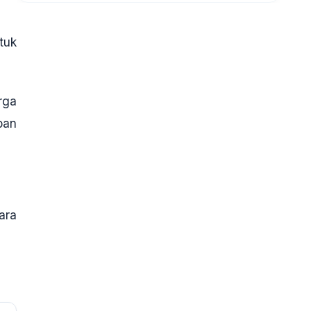
tuk
rga
pan
ara