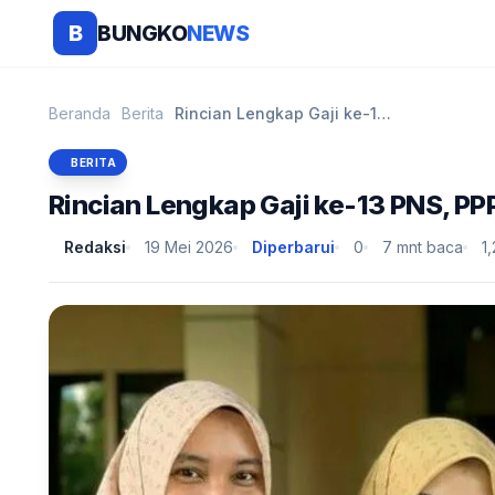
BUNGKO
NEWS
B
Beranda
Berita
Rincian Lengkap Gaji ke-13 PNS, PPPK, TNI/Polri, d...
BERITA
Rincian Lengkap Gaji ke-13 PNS, PP
Redaksi
19 Mei 2026
Diperbarui
0
7 mnt baca
1