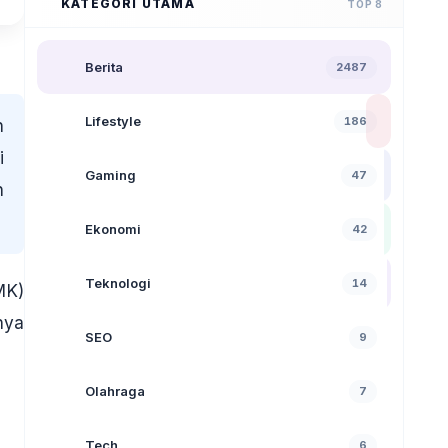
KATEGORI UTAMA
TOP 8
Berita
2487
Lifestyle
186
n
i
Gaming
47
n
Ekonomi
42
Teknologi
14
MK)
nya
SEO
9
Olahraga
7
Tech
6