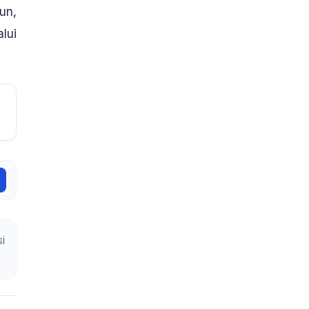
un,
lui
i