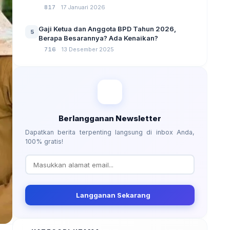
No 3 Tahun 2024
817
17 Januari 2026
Gaji Ketua dan Anggota BPD Tahun 2026,
5
Berapa Besarannya? Ada Kenaikan?
716
13 Desember 2025
Berlangganan Newsletter
Dapatkan berita terpenting langsung di inbox Anda,
100% gratis!
Langganan Sekarang