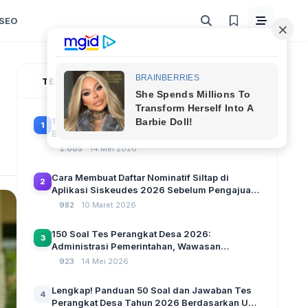
SEO
TERPOPULER
100 Soal Tes Perangkat Desa Terbaru 2026
1
Beserta Kunci Jawaban: Latihan CAT Berbasis
UU Desa No. 3 Tahun 2024
1.005
14 Mei 2026
Cara Membuat Daftar Nominatif Siltap di
2
Aplikasi Siskeudes 2026 Sebelum Pengajuan
SPP Pencairan Dana Desa
982
10 Maret 2026
150 Soal Tes Perangkat Desa 2026:
3
Administrasi Pemerintahan, Wawasan
Kebangsaan, dan Komputer Beserta Jawaban
923
14 Mei 2026
Paling Lengkap
Lengkap! Panduan 50 Soal dan Jawaban Tes
4
Perangkat Desa Tahun 2026 Berdasarkan UU