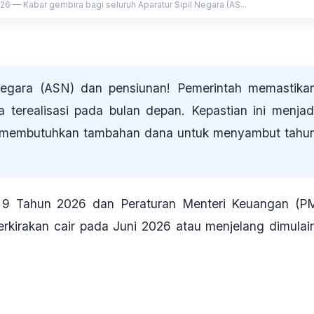
26 — Kabar gembira bagi seluruh Aparatur Sipil Negara (AS...
 Negara (ASN) dan pensiunan! Pemerintah memastika
 terealisasi pada bulan depan. Kepastian ini menjad
ng membutuhkan tambahan dana untuk menyambut tahu
r 9 Tahun 2026 dan Peraturan Menteri Keuangan (P
rkirakan cair pada Juni 2026 atau menjelang dimulai