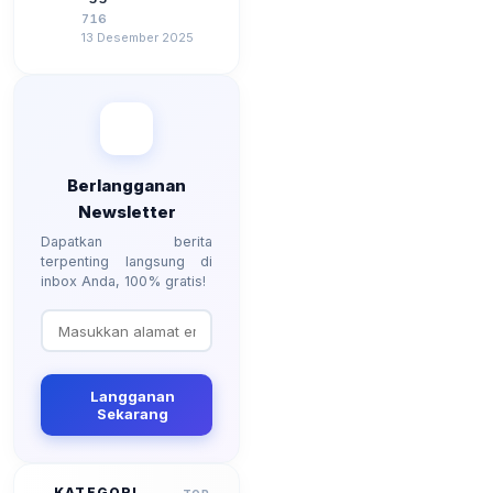
3 Tahun 2024
2026, Berapa
716
Besarannya? Ada
13 Desember 2025
Kenaikan?
Berlangganan
Newsletter
Dapatkan berita
terpenting langsung di
inbox Anda, 100% gratis!
Langganan
Sekarang
KATEGORI