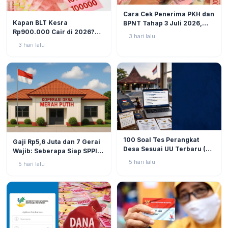
BERITA
6
Cara Cek Penerima PKH dan
BERITA
10
Kapan BLT Kesra
BPNT Tahap 3 Juli 2026,
Rp900.000 Cair di 2026?
Bansos Sudah Mulai Cair!
3 hari lalu
Simak Prediksi dan
3 hari lalu
Perkembangannya
BERITA
9
BERITA
11
100 Soal Tes Perangkat
Gaji Rp5,6 Juta dan 7 Gerai
Desa Sesuai UU Terbaru (UU
Wajib: Seberapa Siap SPPI
No. 3 Tahun 2024 & PP No.
Menjalankan Ambiguitas
5 hari lalu
5 hari lalu
16 Tahun 2026)
Tugas di Lapangan?