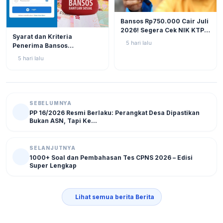
BERITA
12
Bansos Rp750.000 Cair Juli
2026! Segera Cek NIK KTP
BERITA
11
Syarat dan Kriteria
di Situs Resmi Kemensos
5 hari lalu
Penerima Bansos
Agar Tak Ketinggalan
Rp750.000 Juli 2026, Cek
5 hari lalu
NIK KTP Sekarang Juga!
SEBELUMNYA
PP 16/2026 Resmi Berlaku: Perangkat Desa Dipastikan
Bukan ASN, Tapi Ke...
SELANJUTNYA
1000+ Soal dan Pembahasan Tes CPNS 2026 – Edisi
Super Lengkap
Lihat semua berita Berita