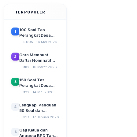
TERPOPULER
100 Soal Tes
1
Perangkat Desa
Terbaru 2026
1.005
14 Mei 2026
Beserta Kunci
Jawaban: Latihan
Cara Membuat
2
CAT Berbasis UU
Daftar Nominatif
Desa No. 3 Tahun
Siltap di Aplikasi
982
10 Maret 2026
2024
Siskeudes 2026
Sebelum Pengajuan
150 Soal Tes
3
SPP Pencairan
Perangkat Desa
Dana Desa
2026: Administrasi
922
14 Mei 2026
Pemerintahan,
Wawasan
Lengkap! Panduan
4
Kebangsaan, dan
50 Soal dan
Komputer Beserta
Jawaban Tes
817
17 Januari 2026
Jawaban Paling
Perangkat Desa
Lengkap
Tahun 2026
Gaji Ketua dan
5
Berdasarkan UU No
Anggota BPD Tahun