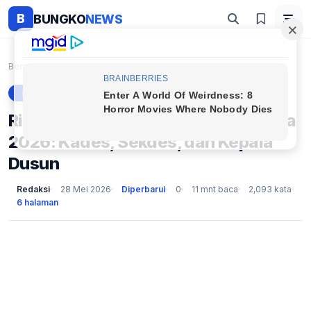
B
BUNGKO
NEWS
Beranda
Berita
Rincian Gaji Terbaru Perangkat Desa 2026: Kades, S...
BERITA
Rincian Gaji Terbaru Perangkat Desa
2026: Kades, Sekdes, dan Kepala
Dusun
Redaksi
28 Mei 2026
Diperbarui
0
11 mnt baca
2,093 kata
6 halaman