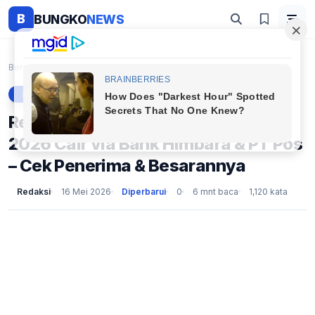
B
BUNGKO
NEWS
Beranda
Berita
Resmi! PKH & BPNT Tahap 2 Mei 2026 Cair via Bank H...
BERITA
Resmi! PKH & BPNT Tahap 2 Mei
2026 Cair via Bank Himbara & PT Pos
– Cek Penerima & Besarannya
Redaksi
16 Mei 2026
Diperbarui
0
6 mnt baca
1,120 kata