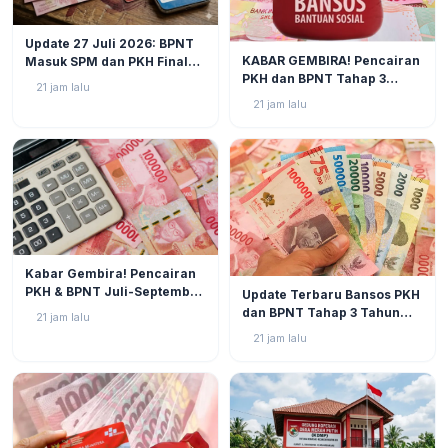
BERITA
2
Update 27 Juli 2026: BPNT
BERITA
3
KABAR GEMBIRA! Pencairan
Masuk SPM dan PKH Final
PKH dan BPNT Tahap 3
Closing, Kapan Uang Bansos
21 jam lalu
Tahun 2026 Kian Mendekat!
Rp600.000 Benar-benar
21 jam lalu
Cair?
BERITA
2
Kabar Gembira! Pencairan
BERITA
5
PKH & BPNT Juli-September
Update Terbaru Bansos PKH
2026 Kian Dekat, Status SPM
dan BPNT Tahap 3 Tahun
21 jam lalu
Muncul!
2026: Progres di Akhir Juli
21 jam lalu
Semakin Mendekati
Pencairan