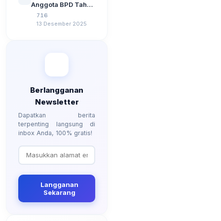
Anggota BPD Tahun
3 Tahun 2024
2026, Berapa
716
Besarannya? Ada
13 Desember 2025
Kenaikan?
Berlangganan
Newsletter
Dapatkan berita
terpenting langsung di
inbox Anda, 100% gratis!
Langganan
Sekarang