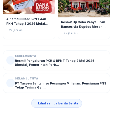
BERITA
4
Alhamdulillah! BPNT dan
BERITA
5
Resmi! Uji Coba Penyaluran
PKH Tahap 3 2026 Mulai
Bansos via Kopdes Merah
Bergulir, Simak Jadwal dan
22 jam lalu
Putih Digelar Akhir Agustus
Status Terbarunya di SIKS-
22 jam lalu
2026
NG
SEBELUMNYA
Resmi! Penyaluran PKH & BPNT Tahap 2 Mei 2026
Dimulai, Pemerintah Perb...
SELANJUTNYA
PT Taspen Bantah Isu Pesangon Miliaran: Pensiunan PNS
Tetap Terima Gaj...
Lihat semua berita Berita