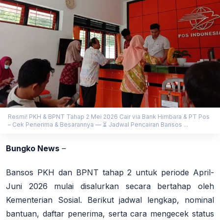
Resmi! PKH & BPNT Tahap 2 Mei 2026 Cair via Bank Himbara & PT Pos
– Cek Penerima & Besarannya — ⏳ Jadwal Pencairan Bansos ...
Bungko News
–
Bansos PKH dan BPNT tahap 2 untuk periode April-
Juni 2026 mulai disalurkan secara bertahap oleh
Kementerian Sosial. Berikut jadwal lengkap, nominal
bantuan, daftar penerima, serta cara mengecek status