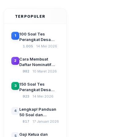
TERPOPULER
100 Soal Tes
1
Perangkat Desa
Terbaru 2026
1.005
14 Mei 2026
Beserta Kunci
Jawaban: Latihan
Cara Membuat
2
CAT Berbasis UU
Daftar Nominatif
Desa No. 3 Tahun
Siltap di Aplikasi
982
10 Maret 2026
2024
Siskeudes 2026
Sebelum Pengajuan
150 Soal Tes
3
SPP Pencairan
Perangkat Desa
Dana Desa
2026: Administrasi
923
14 Mei 2026
Pemerintahan,
Wawasan
Lengkap! Panduan
4
Kebangsaan, dan
50 Soal dan
Komputer Beserta
Jawaban Tes
817
17 Januari 2026
Jawaban Paling
Perangkat Desa
Lengkap
Tahun 2026
Gaji Ketua dan
5
Berdasarkan UU No