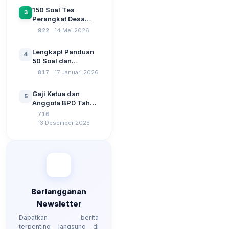
Sebelum Pengajuan
150 Soal Tes
3
SPP Pencairan
Perangkat Desa
Dana Desa
2026: Administrasi
922
14 Mei 2026
Pemerintahan,
Wawasan
Lengkap! Panduan
4
Kebangsaan, dan
50 Soal dan
Komputer Beserta
Jawaban Tes
817
17 Januari 2026
Jawaban Paling
Perangkat Desa
Lengkap
Tahun 2026
Gaji Ketua dan
5
Berdasarkan UU No
Anggota BPD Tahun
3 Tahun 2024
2026, Berapa
716
Besarannya? Ada
13 Desember 2025
Kenaikan?
Berlangganan
Newsletter
Dapatkan berita
terpenting langsung di