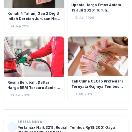
EKONOMI
38
Update Harga Emas Antam
13 Juli 2026: Turun
EKONOMI
41
Kuliah 4 Tahun, Gaji 2 Digit!
Rp20.000 per Gram
13 Juli 2026
Inilah Deretan Jurusan Non-
Kedokteran Paling
14 Juli 2026
Menguntungkan
EKONOMI
42
EKONOMI
51
Tak Cuma CEO! 5 Profesi Ini
Resmi Berubah, Daftar
Ternyata Gajinya Tembus
Harga BBM Terbaru Senin 13
Rp 100 Juta per Bulan
Juli 2026
9 Juli 2026
13 Juli 2026
SEBELUMNYA
Pertamax Naik 32%, Rupiah Tembus Rp18.200: Gaya