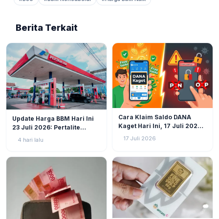
Berita Terkait
EKONOMI
34
EKONOMI
3
Cara Klaim Saldo DANA
Update Harga BBM Hari Ini
Kaget Hari Ini, 17 Juli 2026:
23 Juli 2026: Pertalite
Langsung Cair Tanpa Ribet!
Tetap, Pertamax hingga
17 Juli 2026
4 hari lalu
Dexlite Berlaku Harga
Terbaru