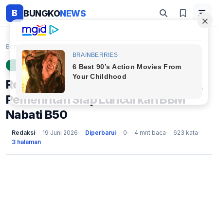
B
BUNGKO
NEWS
Beranda
Ekonomi
Resmi! Harga BBM Nonsubsidi Naik, Pemerintah Siap ...
EKONOMI
Resmi! Harga BBM Nonsubsidi Naik,
Pemerintah Siap Luncurkan BBM
Nabati B50
Redaksi
19 Juni 2026
Diperbarui
0
4 mnt baca
623 kata
3 halaman