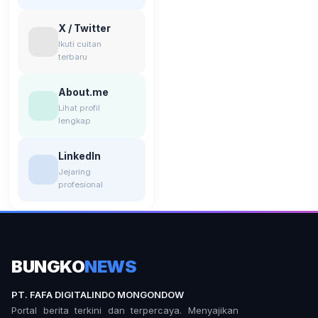
X / Twitter
Ikuti cuitan
terbaru
About.me
Lihat profil
lengkap
LinkedIn
Jejaring
profesional
BUNGKO
NEWS
PT. FAFA DIGITALINDO MONGONDOW
Portal berita terkini dan terpercaya. Menyajikan