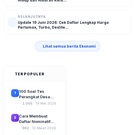
Hidup dan Hiburan Kela...
SELANJUTNYA
Update 19 Juni 2026: Cek Daftar Lengkap Harga
Pertamax, Turbo, Dexlite...
Lihat semua berita Ekonomi
TERPOPULER
100 Soal Tes
1
Perangkat Desa
Terbaru 2026
1.005
14 Mei 2026
Beserta Kunci
Jawaban: Latihan
Cara Membuat
2
CAT Berbasis UU
Daftar Nominatif
Desa No. 3 Tahun
Siltap di Aplikasi
982
10 Maret 2026
2024
Siskeudes 2026