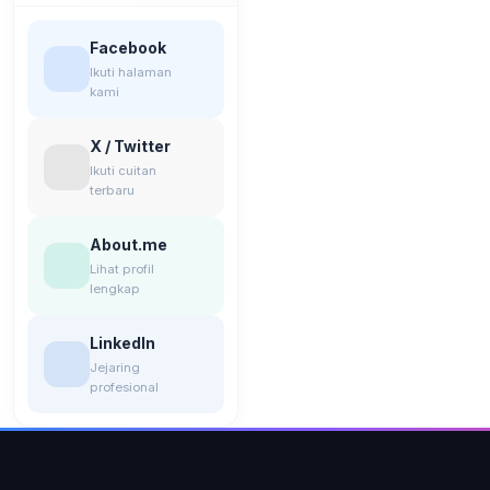
Facebook
Ikuti halaman
kami
X / Twitter
Ikuti cuitan
terbaru
About.me
Lihat profil
lengkap
LinkedIn
Jejaring
profesional