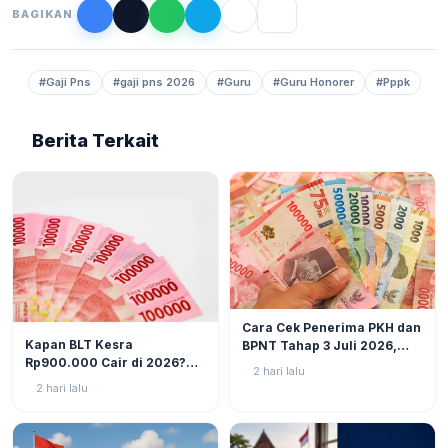
BAGIKAN
#Gaji Pns
#gaji pns 2026
#Guru
#Guru Honorer
#Pppk
Berita Terkait
BERITA
6
Cara Cek Penerima PKH dan
BERITA
10
Kapan BLT Kesra
BPNT Tahap 3 Juli 2026,
Rp900.000 Cair di 2026?
Bansos Sudah Mulai Cair!
2 hari lalu
Simak Prediksi dan
2 hari lalu
Perkembangannya