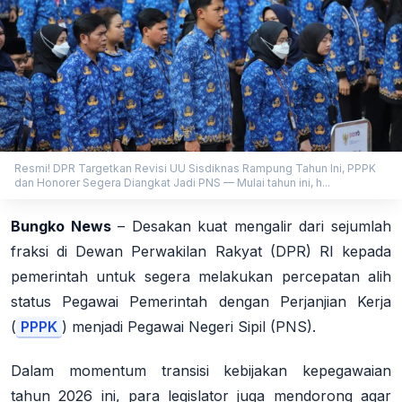
Resmi! DPR Targetkan Revisi UU Sisdiknas Rampung Tahun Ini, PPPK
dan Honorer Segera Diangkat Jadi PNS — Mulai tahun ini, h...
Bungko News
–
Desakan kuat mengalir dari sejumlah
fraksi di Dewan Perwakilan Rakyat (DPR) RI kepada
pemerintah untuk segera melakukan percepatan alih
status Pegawai Pemerintah dengan Perjanjian Kerja
(
PPPK
) menjadi Pegawai Negeri Sipil (PNS).
Dalam momentum transisi kebijakan kepegawaian
tahun 2026 ini, para legislator juga mendorong agar