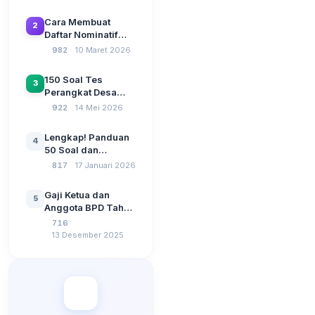
Beserta Kunci
Jawaban: Latihan
Cara Membuat
2
CAT Berbasis UU
Daftar Nominatif
Desa No. 3 Tahun
Siltap di Aplikasi
982
10 Maret 2026
2024
Siskeudes 2026
Sebelum Pengajuan
150 Soal Tes
3
SPP Pencairan
Perangkat Desa
Dana Desa
2026: Administrasi
922
14 Mei 2026
Pemerintahan,
Wawasan
Lengkap! Panduan
4
Kebangsaan, dan
50 Soal dan
Komputer Beserta
Jawaban Tes
817
17 Januari 2026
Jawaban Paling
Perangkat Desa
Lengkap
Tahun 2026
Gaji Ketua dan
5
Berdasarkan UU No
Anggota BPD Tahun
3 Tahun 2024
2026, Berapa
716
Besarannya? Ada
13 Desember 2025
Kenaikan?