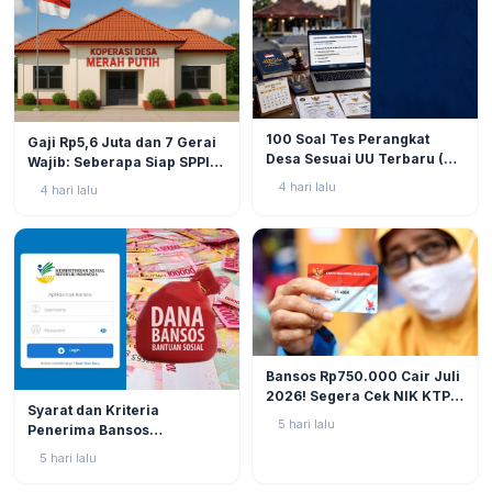
BERITA
9
BERITA
11
100 Soal Tes Perangkat
Gaji Rp5,6 Juta dan 7 Gerai
Desa Sesuai UU Terbaru (UU
Wajib: Seberapa Siap SPPI
No. 3 Tahun 2024 & PP No.
Menjalankan Ambiguitas
4 hari lalu
4 hari lalu
16 Tahun 2026)
Tugas di Lapangan?
BERITA
12
Bansos Rp750.000 Cair Juli
2026! Segera Cek NIK KTP
BERITA
11
Syarat dan Kriteria
di Situs Resmi Kemensos
5 hari lalu
Penerima Bansos
Agar Tak Ketinggalan
Rp750.000 Juli 2026, Cek
5 hari lalu
NIK KTP Sekarang Juga!