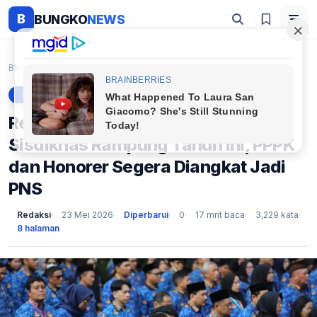
B
BUNGKO
NEWS
Beranda
Berita
Resmi! DPR Targetkan Revisi UU Sisdiknas Rampung T...
BERITA
Resmi! DPR Targetkan Revisi UU
Sisdiknas Rampung Tahun Ini, PPPK
dan Honorer Segera Diangkat Jadi
PNS
Redaksi
23 Mei 2026
Diperbarui
0
17 mnt baca
3,229 kata
8 halaman