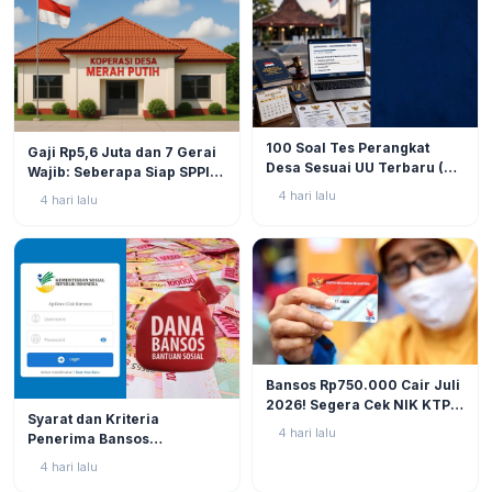
BERITA
9
BERITA
11
100 Soal Tes Perangkat
Gaji Rp5,6 Juta dan 7 Gerai
Desa Sesuai UU Terbaru (UU
Wajib: Seberapa Siap SPPI
No. 3 Tahun 2024 & PP No.
Menjalankan Ambiguitas
4 hari lalu
4 hari lalu
16 Tahun 2026)
Tugas di Lapangan?
BERITA
11
Bansos Rp750.000 Cair Juli
2026! Segera Cek NIK KTP
BERITA
10
Syarat dan Kriteria
di Situs Resmi Kemensos
4 hari lalu
Penerima Bansos
Agar Tak Ketinggalan
Rp750.000 Juli 2026, Cek
4 hari lalu
NIK KTP Sekarang Juga!