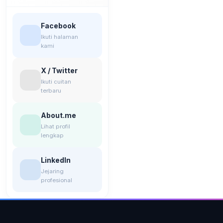
Facebook
Ikuti halaman
kami
X / Twitter
Ikuti cuitan
terbaru
About.me
Lihat profil
lengkap
LinkedIn
Jejaring
profesional