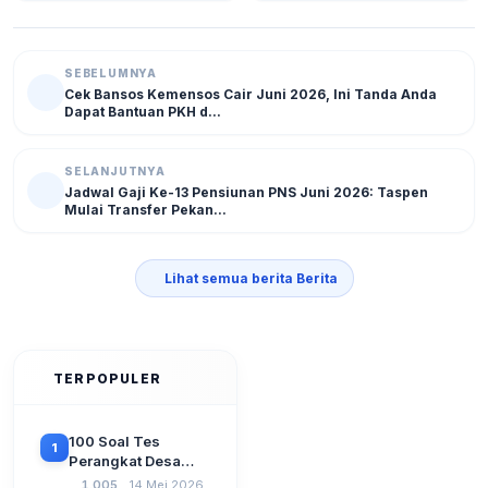
SEBELUMNYA
Cek Bansos Kemensos Cair Juni 2026, Ini Tanda Anda
Dapat Bantuan PKH d...
SELANJUTNYA
Jadwal Gaji Ke-13 Pensiunan PNS Juni 2026: Taspen
Mulai Transfer Pekan...
Lihat semua berita Berita
TERPOPULER
100 Soal Tes
1
Perangkat Desa
Terbaru 2026
1.005
14 Mei 2026