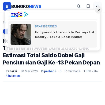
B
BUNGKO
NEWS
Beranda
Berita
Rekening Pensiunan PNS Banjir Transferan Awal Juni...
BERITA
Rekening Pensiunan PNS Banjir
Transferan Awal Juni 2026: Cek
Estimasi Total Saldo Dobel Gaji
Pensiun dan Gaji Ke-13 Pekan Depan
Redaksi
30 Mei 2026
Diperbarui
0
7 mnt baca
1,308 kata
4 halaman