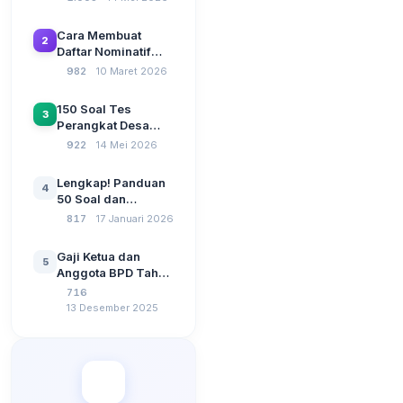
Beserta Kunci
Jawaban: Latihan
Cara Membuat
2
CAT Berbasis UU
Daftar Nominatif
Desa No. 3 Tahun
Siltap di Aplikasi
982
10 Maret 2026
2024
Siskeudes 2026
Sebelum Pengajuan
150 Soal Tes
3
SPP Pencairan
Perangkat Desa
Dana Desa
2026: Administrasi
922
14 Mei 2026
Pemerintahan,
Wawasan
Lengkap! Panduan
4
Kebangsaan, dan
50 Soal dan
Komputer Beserta
Jawaban Tes
817
17 Januari 2026
Jawaban Paling
Perangkat Desa
Lengkap
Tahun 2026
Gaji Ketua dan
5
Berdasarkan UU No
Anggota BPD Tahun
3 Tahun 2024
2026, Berapa
716
Besarannya? Ada
13 Desember 2025
Kenaikan?