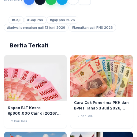
#Gaji
#Gaji Pns
#gaji pns 2026
#jadwal pencairan gaji 13 juni 2026
#kenaikan gaji PNS 2026
Berita Terkait
BERITA
6
Cara Cek Penerima PKH dan
BERITA
8
Kapan BLT Kesra
BPNT Tahap 3 Juli 2026,
Rp900.000 Cair di 2026?
Bansos Sudah Mulai Cair!
2 hari lalu
Simak Prediksi dan
2 hari lalu
Perkembangannya