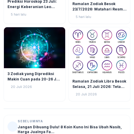
LIFESTYLE
7
Prediksi Horoskop 23 Juli:
Ramalan Zodiak Besok
Energi Keberanian Leo
23/7/2026: Matahari Resmi
Menguat, Waktunya Zodiak
Masuk Leo, 3 Zodiak Ini
5 hari lalu
5 hari lalu
Api Tunjukkan Jati Diri!
Akan Jadi Pusat Perhatian!
LIFESTYLE
25
3 Zodiak yang Diprediksi
LIFESTYLE
13
Makin Cuan pada 20-26 Juli
Ramalan Zodiak Libra Besok
2026: Virgo Berani Ambil
Selasa, 21 Juli 2026: Tetap
20 Juli 2026
Inisiatif
Fokus Hadapi Tantangan,
20 Juli 2026
Atur Keuangan dan Jaga
Kesehatan
SEBELUMNYA
Jangan Dibuang Dulu! 8 Koin Kuno Ini Bisa Ubah Nasib,
Harga Jualnya Fa...