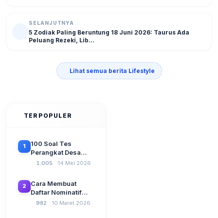
SELANJUTNYA
5 Zodiak Paling Beruntung 18 Juni 2026: Taurus Ada
Peluang Rezeki, Lib...
Lihat semua berita Lifestyle
TERPOPULER
100 Soal Tes
1
Perangkat Desa
Terbaru 2026
1.005
14 Mei 2026
Beserta Kunci
Jawaban: Latihan
Cara Membuat
2
CAT Berbasis UU
Daftar Nominatif
Desa No. 3 Tahun
Siltap di Aplikasi
982
10 Maret 2026
2024
Siskeudes 2026