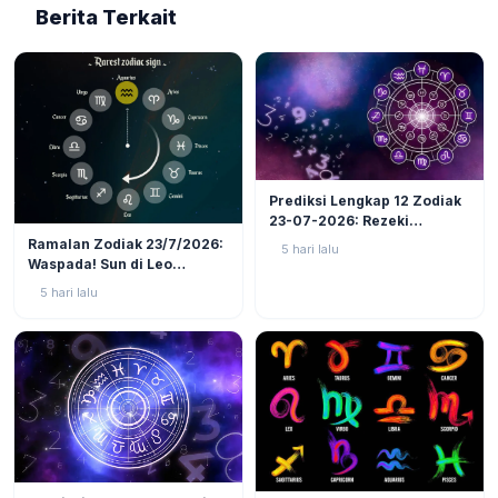
Berita Terkait
LIFESTYLE
6
Prediksi Lengkap 12 Zodiak
23-07-2026: Rezeki
LIFESTYLE
3
Nomplok Mengintai, Cek
Ramalan Zodiak 23/7/2026:
5 hari lalu
Zodiak Tanah (Taurus,
Waspada! Sun di Leo
Virgo, Capricorn)!
Kuadrat Bulan di Scorpio, 4
5 hari lalu
Zodiak Ini Rawan Emosi
Meledak!
LIFESTYLE
3