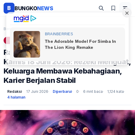
B
BUNGKO
NEWS
Beranda
Lifestyle
Ramalan Zodiak Taurus Besok, Kamis 18 Juni 2026: R...
LIFESTYLE
Ramalan Zodiak Taurus Besok,
Kamis 18 Juni 2026: Rezeki Menguat,
Keluarga Membawa Kebahagiaan,
Karier Berjalan Stabil
Redaksi
17 Juni 2026
Diperbarui
0
6 mnt baca
1,124 kata
4 halaman