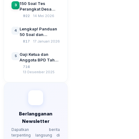
Sebelum Pengajuan
150 Soal Tes
3
SPP Pencairan
Perangkat Desa
Dana Desa
2026: Administrasi
922
14 Mei 2026
Pemerintahan,
Wawasan
Lengkap! Panduan
4
Kebangsaan, dan
50 Soal dan
Komputer Beserta
Jawaban Tes
817
17 Januari 2026
Jawaban Paling
Perangkat Desa
Lengkap
Tahun 2026
Gaji Ketua dan
5
Berdasarkan UU No
Anggota BPD Tahun
3 Tahun 2024
2026, Berapa
716
Besarannya? Ada
13 Desember 2025
Kenaikan?
Berlangganan
Newsletter
Dapatkan berita
terpenting langsung di