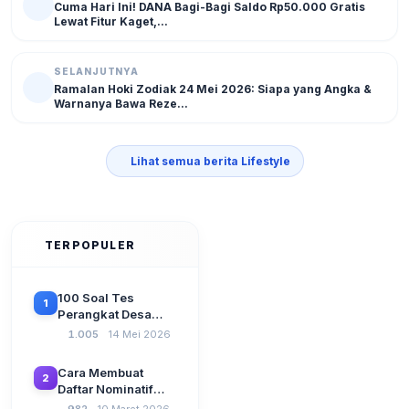
Cuma Hari Ini! DANA Bagi-Bagi Saldo Rp50.000 Gratis
Lewat Fitur Kaget,...
SELANJUTNYA
Ramalan Hoki Zodiak 24 Mei 2026: Siapa yang Angka &
Warnanya Bawa Reze...
Lihat semua berita Lifestyle
TERPOPULER
100 Soal Tes
1
Perangkat Desa
Terbaru 2026
1.005
14 Mei 2026
Beserta Kunci
Jawaban: Latihan
Cara Membuat
2
CAT Berbasis UU
Daftar Nominatif
Desa No. 3 Tahun
Siltap di Aplikasi