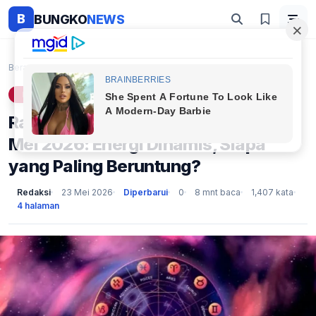
B
BUNGKO
NEWS
Beranda
Lifestyle
Ramalan Zodiak Besok, Minggu 24 Mei 2026: Energi D...
LIFESTYLE
Ramalan Zodiak Besok, Minggu 24
Mei 2026: Energi Dinamis, Siapa
yang Paling Beruntung?
Redaksi
23 Mei 2026
Diperbarui
0
8 mnt baca
1,407 kata
4 halaman