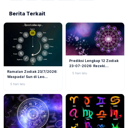
Berita Terkait
LIFESTYLE
6
Prediksi Lengkap 12 Zodiak
23-07-2026: Rezeki
LIFESTYLE
5
Nomplok Mengintai, Cek
Ramalan Zodiak 23/7/2026:
5 hari lalu
Zodiak Tanah (Taurus,
Waspada! Sun di Leo
Virgo, Capricorn)!
Kuadrat Bulan di Scorpio, 4
5 hari lalu
Zodiak Ini Rawan Emosi
Meledak!