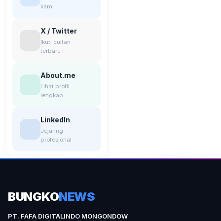
kami
X / Twitter
Ikuti cuitan
terbaru
About.me
Lihat profil
lengkap
LinkedIn
Jejaring
profesional
BUNGKO
NEWS
PT. FAFA DIGITALINDO MONGONDOW