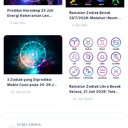
LIFESTYLE
3
LIFESTYLE
7
Prediksi Horoskop 23 Juli:
Ramalan Zodiak Besok
Energi Keberanian Leo
23/7/2026: Matahari Resmi
Menguat, Waktunya Zodiak
Masuk Leo, 3 Zodiak Ini
5 hari lalu
5 hari lalu
Api Tunjukkan Jati Diri!
Akan Jadi Pusat Perhatian!
LIFESTYLE
25
3 Zodiak yang Diprediksi
LIFESTYLE
13
Makin Cuan pada 20-26 Juli
Ramalan Zodiak Libra Besok
2026: Virgo Berani Ambil
Selasa, 21 Juli 2026: Tetap
20 Juli 2026
Inisiatif
Fokus Hadapi Tantangan,
20 Juli 2026
Atur Keuangan dan Jaga
Kesehatan
SEBELUMNYA