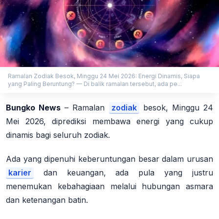
Ramalan Zodiak Besok, Minggu 24 Mei 2026: Energi Dinamis, Siapa
yang Paling Beruntung? — Di balik ramalan tersebut, ada pe...
Bungko News
–
Ramalan
zodiak
besok, Minggu 24
Mei 2026, diprediksi membawa energi yang cukup
dinamis bagi seluruh zodiak.
Ada yang dipenuhi keberuntungan besar dalam urusan
karier
dan keuangan, ada pula yang justru
menemukan kebahagiaan melalui hubungan asmara
dan ketenangan batin.