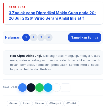
BACA JUGA:
3 Zodiak yang Diprediksi Makin Cuan pada 20-
26 Juli 2026: Virgo Berani Ambil Inisiatif
Halaman:
1
2
3
4
Tampilkan Semua
Hak Cipta Dilindungi.
Dilarang keras mengutip, menyalin, atau
mereproduksi sebagian maupun seluruh isi artikel ini untuk
tujuan komersial, termasuk pembuatan konten media sosial,
tanpa izin tertulis dari Redaksi.
BAGIKAN
#Aries
#Hari
#Karier
#Menjadi
#Zodiak