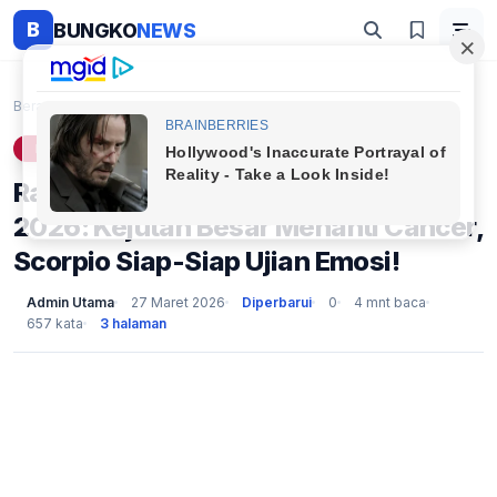
B
BUNGKO
NEWS
Beranda
Lifestyle
Ramalan Zodiak Besok 28 Maret 2026: Kejutan Besar ...
LIFESTYLE
Ramalan Zodiak Besok 28 Maret
2026: Kejutan Besar Menanti Cancer,
Scorpio Siap-Siap Ujian Emosi!
Admin Utama
27 Maret 2026
Diperbarui
0
4 mnt baca
657 kata
3 halaman