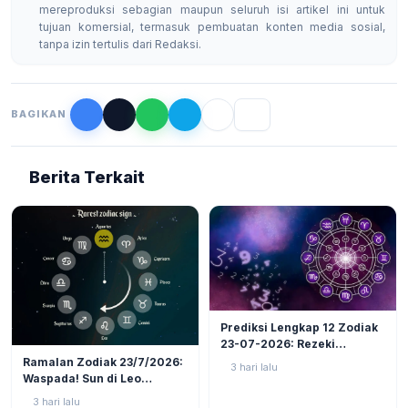
mereproduksi sebagian maupun seluruh isi artikel ini untuk
tujuan komersial, termasuk pembuatan konten media sosial,
tanpa izin tertulis dari Redaksi.
BAGIKAN
Berita Terkait
LIFESTYLE
6
Prediksi Lengkap 12 Zodiak
23-07-2026: Rezeki
LIFESTYLE
3
Nomplok Mengintai, Cek
Ramalan Zodiak 23/7/2026:
3 hari lalu
Zodiak Tanah (Taurus,
Waspada! Sun di Leo
Virgo, Capricorn)!
Kuadrat Bulan di Scorpio, 4
3 hari lalu