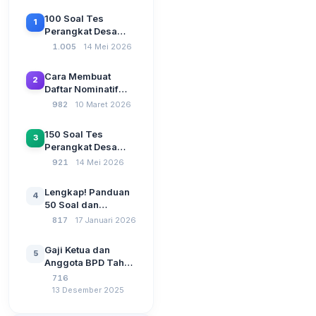
100 Soal Tes
1
Perangkat Desa
Terbaru 2026
1.005
14 Mei 2026
Beserta Kunci
Jawaban: Latihan
Cara Membuat
2
CAT Berbasis UU
Daftar Nominatif
Desa No. 3 Tahun
Siltap di Aplikasi
982
10 Maret 2026
2024
Siskeudes 2026
Sebelum Pengajuan
150 Soal Tes
3
SPP Pencairan
Perangkat Desa
Dana Desa
2026: Administrasi
921
14 Mei 2026
Pemerintahan,
Wawasan
Lengkap! Panduan
4
Kebangsaan, dan
50 Soal dan
Komputer Beserta
Jawaban Tes
817
17 Januari 2026
Jawaban Paling
Perangkat Desa
Lengkap
Tahun 2026
Gaji Ketua dan
5
Berdasarkan UU No
Anggota BPD Tahun
3 Tahun 2024
2026, Berapa
716
Besarannya? Ada
13 Desember 2025
Kenaikan?