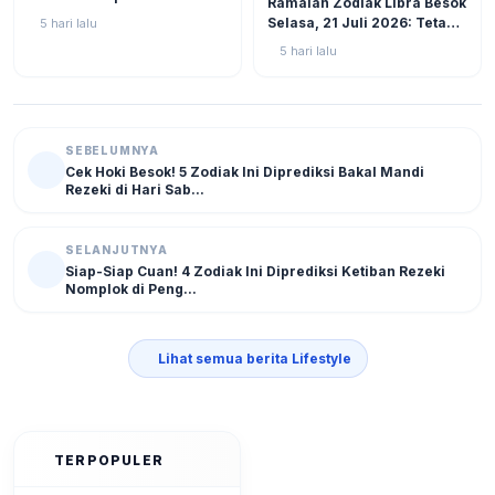
Ramalan Zodiak Libra Besok
2026: Virgo Berani Ambil
Selasa, 21 Juli 2026: Tetap
5 hari lalu
Inisiatif
Fokus Hadapi Tantangan,
5 hari lalu
Atur Keuangan dan Jaga
Kesehatan
SEBELUMNYA
Cek Hoki Besok! 5 Zodiak Ini Diprediksi Bakal Mandi
Rezeki di Hari Sab...
SELANJUTNYA
Siap-Siap Cuan! 4 Zodiak Ini Diprediksi Ketiban Rezeki
Nomplok di Peng...
Lihat semua berita Lifestyle
TERPOPULER