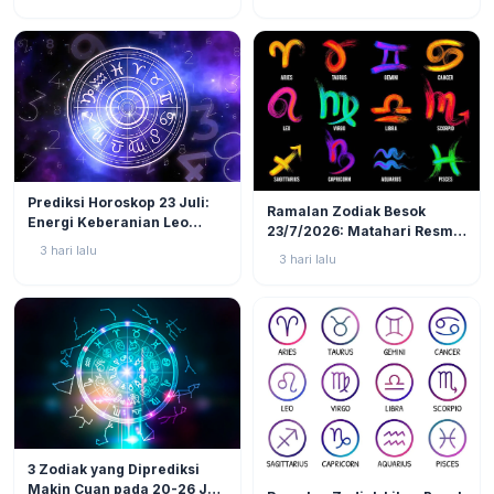
Zodiak Ini Rawan Emosi
Meledak!
LIFESTYLE
3
LIFESTYLE
6
Prediksi Horoskop 23 Juli:
Ramalan Zodiak Besok
Energi Keberanian Leo
23/7/2026: Matahari Resmi
Menguat, Waktunya Zodiak
Masuk Leo, 3 Zodiak Ini
3 hari lalu
3 hari lalu
Api Tunjukkan Jati Diri!
Akan Jadi Pusat Perhatian!
LIFESTYLE
25
3 Zodiak yang Diprediksi
LIFESTYLE
13
Makin Cuan pada 20-26 Juli