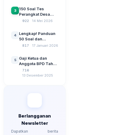
Siskeudes 2026
Sebelum Pengajuan
150 Soal Tes
3
SPP Pencairan
Perangkat Desa
Dana Desa
2026: Administrasi
922
14 Mei 2026
Pemerintahan,
Wawasan
Lengkap! Panduan
4
Kebangsaan, dan
50 Soal dan
Komputer Beserta
Jawaban Tes
817
17 Januari 2026
Jawaban Paling
Perangkat Desa
Lengkap
Tahun 2026
Gaji Ketua dan
5
Berdasarkan UU No
Anggota BPD Tahun
3 Tahun 2024
2026, Berapa
716
Besarannya? Ada
13 Desember 2025
Kenaikan?
Berlangganan
Newsletter
Dapatkan berita