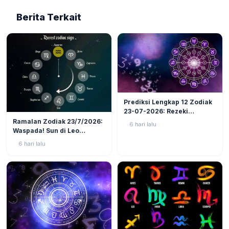
Berita Terkait
LIFESTYLE
6
Prediksi Lengkap 12 Zodiak
23-07-2026: Rezeki
LIFESTYLE
5
Nomplok Mengintai, Cek
Ramalan Zodiak 23/7/2026:
6 hari lalu
Zodiak Tanah (Taurus,
Waspada! Sun di Leo
Virgo, Capricorn)!
Kuadrat Bulan di Scorpio, 4
6 hari lalu
Zodiak Ini Rawan Emosi
Meledak!