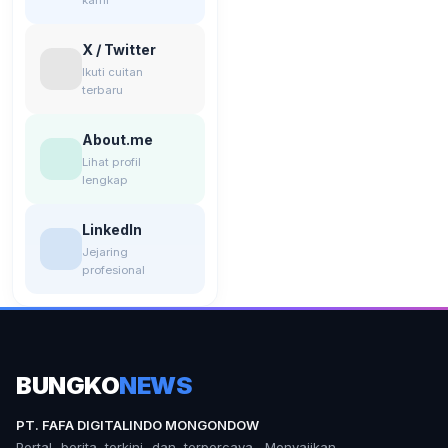
kami
X / Twitter
Ikuti cuitan
terbaru
About.me
Lihat profil
lengkap
LinkedIn
Jejaring
profesional
BUNGKO
NEWS
PT. FAFA DIGITALINDO MONGONDOW
Portal berita terkini dan terpercaya. Menyajikan