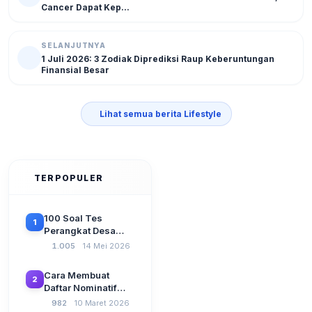
Cancer Dapat Kep...
SELANJUTNYA
1 Juli 2026: 3 Zodiak Diprediksi Raup Keberuntungan
Finansial Besar
Lihat semua berita Lifestyle
TERPOPULER
100 Soal Tes
1
Perangkat Desa
Terbaru 2026
1.005
14 Mei 2026
Beserta Kunci
Jawaban: Latihan
Cara Membuat
2
CAT Berbasis UU
Daftar Nominatif
Desa No. 3 Tahun
Siltap di Aplikasi
982
10 Maret 2026
2024