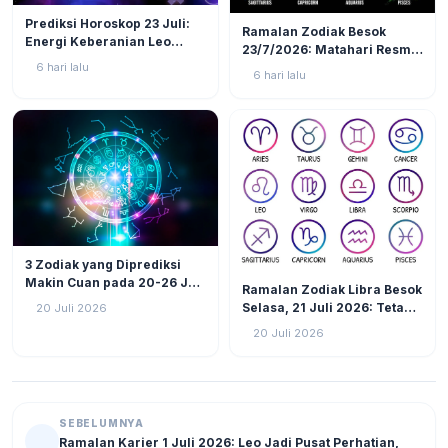
LIFESTYLE
3
LIFESTYLE
8
Prediksi Horoskop 23 Juli:
Ramalan Zodiak Besok
Energi Keberanian Leo
23/7/2026: Matahari Resmi
Menguat, Waktunya Zodiak
Masuk Leo, 3 Zodiak Ini
6 hari lalu
6 hari lalu
Api Tunjukkan Jati Diri!
Akan Jadi Pusat Perhatian!
LIFESTYLE
25
3 Zodiak yang Diprediksi
LIFESTYLE
13
Makin Cuan pada 20-26 Juli
Ramalan Zodiak Libra Besok
2026: Virgo Berani Ambil
Selasa, 21 Juli 2026: Tetap
20 Juli 2026
Inisiatif
Fokus Hadapi Tantangan,
20 Juli 2026
Atur Keuangan dan Jaga
Kesehatan
SEBELUMNYA
Ramalan Karier 1 Juli 2026: Leo Jadi Pusat Perhatian,