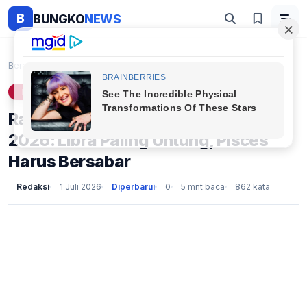
B
BUNGKO
NEWS
Beranda
Lifestyle
Ramalan Keuangan Zodiak 1 Juli 2026: Libra Paling ...
LIFESTYLE
Ramalan Keuangan Zodiak 1 Juli
2026: Libra Paling Untung, Pisces
Harus Bersabar
Redaksi
1 Juli 2026
Diperbarui
0
5 mnt baca
862 kata