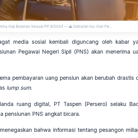
ma Gaji Bulanan Sesuai PP 8/2024 — 🌊 Sebaran Isu: Dari Pe...
jagat media sosial kembali diguncang oleh kabar y
siunan Pegawai Negeri Sipil (PNS) akan menerima u
ema pembayaran uang pensiun akan berubah drastis d
ias
lump sum
.
anda ruang digital, PT Taspen (Persero) selaku Ba
a pensiunan PNS angkat bicara.
en menegaskan bahwa informasi tentang pesangon milia