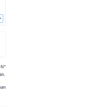
SN"
an
.
han