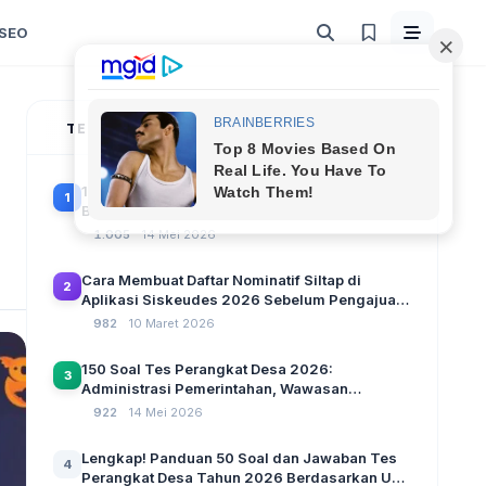
SEO
TERPOPULER
100 Soal Tes Perangkat Desa Terbaru 2026
1
Beserta Kunci Jawaban: Latihan CAT Berbasis
UU Desa No. 3 Tahun 2024
1.005
14 Mei 2026
Cara Membuat Daftar Nominatif Siltap di
2
Aplikasi Siskeudes 2026 Sebelum Pengajuan
SPP Pencairan Dana Desa
982
10 Maret 2026
150 Soal Tes Perangkat Desa 2026:
3
Administrasi Pemerintahan, Wawasan
Kebangsaan, dan Komputer Beserta Jawaban
922
14 Mei 2026
Paling Lengkap
Lengkap! Panduan 50 Soal dan Jawaban Tes
4
Perangkat Desa Tahun 2026 Berdasarkan UU