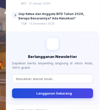
No 3 Tahun 2024
817
17 Januari 2026
Gaji Ketua dan Anggota BPD Tahun 2026,
5
Berapa Besarannya? Ada Kenaikan?
716
13 Desember 2025
Berlangganan Newsletter
Dapatkan berita terpenting langsung di inbox Anda,
100% gratis!
Langganan Sekarang