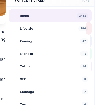
KATEGORI UTAMA
TOP 8
Berita
2481
Lifestyle
186
ang
ang
Gaming
47
Ekonomi
42
ari
Teknologi
14
dan
SEO
9
Olahraga
7
ran
Tech
6