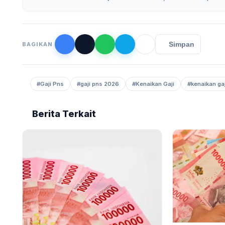
Simpan
BAGIKAN
#Gaji Pns
#gaji pns 2026
#Kenaikan Gaji
#kenaikan ga
Berita Terkait