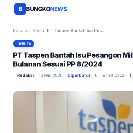
BUNGKO
NEWS
B
Beranda
Berita
PT Taspen Bantah Isu Pesangon Miliaran: Pensiunan ...
BERITA
PT Taspen Bantah Isu Pesangon Mil
Bulanan Sesuai PP 8/2024
Redaksi
16 Mei 2026
Diperbarui
0
9 mnt baca
1