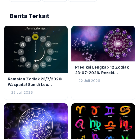
Berita Terkait
LIFESTYLE
6
Prediksi Lengkap 12 Zodiak
23-07-2026: Rezeki
LIFESTYLE
5
Nomplok Mengintai, Cek
Ramalan Zodiak 23/7/2026:
22 Juli 2026
Zodiak Tanah (Taurus,
Waspada! Sun di Leo
Virgo, Capricorn)!
Kuadrat Bulan di Scorpio, 4
22 Juli 2026
Zodiak Ini Rawan Emosi
Meledak!