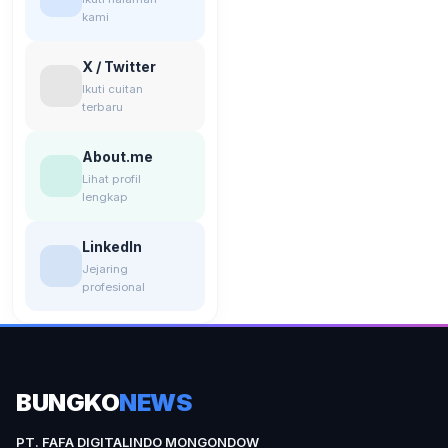
kami
X / Twitter
Ikuti cuitan
terbaru
About.me
Lihat profil
lengkap
LinkedIn
Jejaring
profesional
BUNGKO
NEWS
PT. FAFA DIGITALINDO MONGONDOW