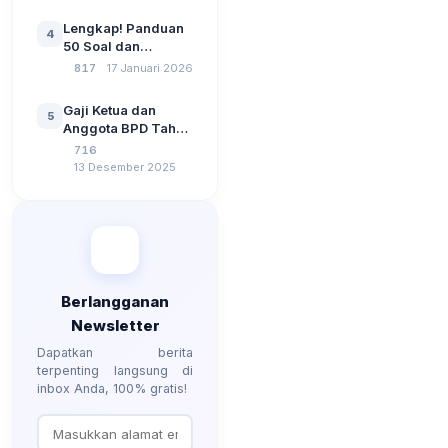
Pemerintahan,
Wawasan
Lengkap! Panduan
4
Kebangsaan, dan
50 Soal dan
Komputer Beserta
Jawaban Tes
817
17 Januari 2026
Jawaban Paling
Perangkat Desa
Lengkap
Tahun 2026
Gaji Ketua dan
5
Berdasarkan UU No
Anggota BPD Tahun
3 Tahun 2024
2026, Berapa
716
Besarannya? Ada
13 Desember 2025
Kenaikan?
Berlangganan
Newsletter
Dapatkan berita
terpenting langsung di
inbox Anda, 100% gratis!