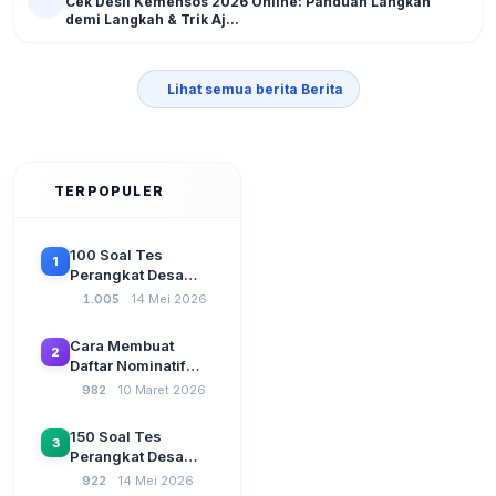
Cek Desil Kemensos 2026 Online: Panduan Langkah
demi Langkah & Trik Aj...
Lihat semua berita Berita
TERPOPULER
100 Soal Tes
1
Perangkat Desa
Terbaru 2026
1.005
14 Mei 2026
Beserta Kunci
Jawaban: Latihan
Cara Membuat
2
CAT Berbasis UU
Daftar Nominatif
Desa No. 3 Tahun
Siltap di Aplikasi
982
10 Maret 2026
2024
Siskeudes 2026
Sebelum Pengajuan
150 Soal Tes
3
SPP Pencairan
Perangkat Desa
Dana Desa
2026: Administrasi
922
14 Mei 2026