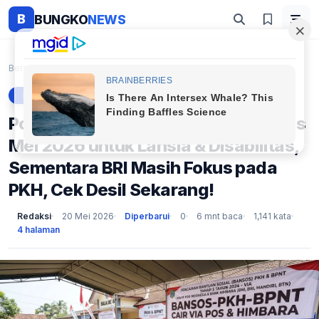
B
BUNGKO
NEWS
Beranda
Berita
Pos Indonesia Aktif Salurkan Bansos Mei 2026 untuk...
BERITA
Pos Indonesia Aktif Salurkan Bansos
Mei 2026 untuk Lansia & Disabilitas,
Sementara BRI Masih Fokus pada
PKH, Cek Desil Sekarang!
Redaksi
20 Mei 2026
Diperbarui
0
6 mnt baca
1,141 kata
4 halaman