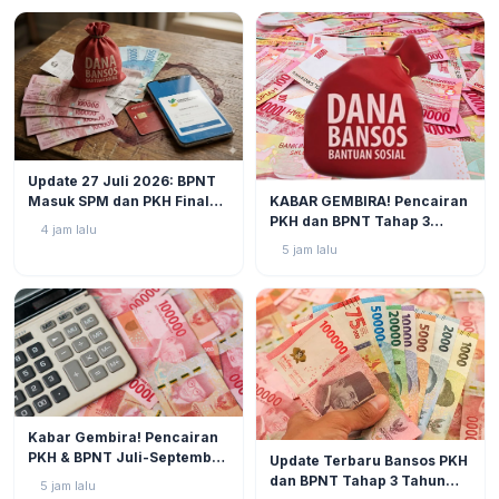
BERITA
2
Update 27 Juli 2026: BPNT
BERITA
3
KABAR GEMBIRA! Pencairan
Masuk SPM dan PKH Final
PKH dan BPNT Tahap 3
Closing, Kapan Uang Bansos
4 jam lalu
Tahun 2026 Kian Mendekat!
Rp600.000 Benar-benar
5 jam lalu
Cair?
BERITA
2
Kabar Gembira! Pencairan
BERITA
5
PKH & BPNT Juli-September
Update Terbaru Bansos PKH
2026 Kian Dekat, Status SPM
dan BPNT Tahap 3 Tahun
5 jam lalu
Muncul!