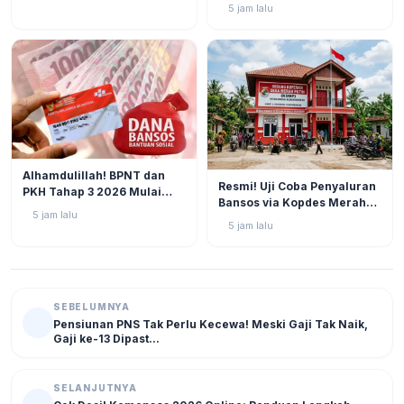
2026: Progres di Akhir Juli
5 jam lalu
Semakin Mendekati
Pencairan
BERITA
4
Alhamdulillah! BPNT dan
BERITA
4
Resmi! Uji Coba Penyaluran
PKH Tahap 3 2026 Mulai
Bansos via Kopdes Merah
Bergulir, Simak Jadwal dan
5 jam lalu
Putih Digelar Akhir Agustus
Status Terbarunya di SIKS-
5 jam lalu
2026
NG
SEBELUMNYA
Pensiunan PNS Tak Perlu Kecewa! Meski Gaji Tak Naik,
Gaji ke-13 Dipast...
SELANJUTNYA