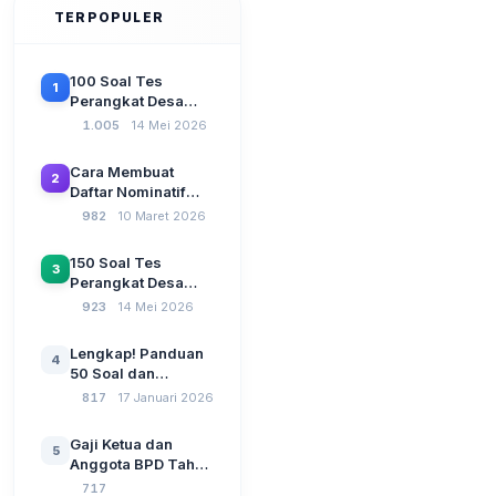
TERPOPULER
100 Soal Tes
1
Perangkat Desa
Terbaru 2026
1.005
14 Mei 2026
Beserta Kunci
Jawaban: Latihan
Cara Membuat
2
CAT Berbasis UU
Daftar Nominatif
Desa No. 3 Tahun
Siltap di Aplikasi
982
10 Maret 2026
2024
Siskeudes 2026
Sebelum Pengajuan
150 Soal Tes
3
SPP Pencairan
Perangkat Desa
Dana Desa
2026: Administrasi
923
14 Mei 2026
Pemerintahan,
Wawasan
Lengkap! Panduan
4
Kebangsaan, dan
50 Soal dan
Komputer Beserta
Jawaban Tes
817
17 Januari 2026
Jawaban Paling
Perangkat Desa
Lengkap
Tahun 2026
Gaji Ketua dan
5
Berdasarkan UU No
Anggota BPD Tahun
3 Tahun 2024
2026, Berapa
717