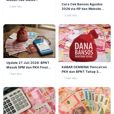
BERITA
1
Cara Cek Bansos Agustus
Pencairan PKH dan BPNT
2 jam lalu
2026 via HP dan Website
2026 via HP Tanpa Jauh-
Resmi, NIK KTP Jadi Kunci
Jauh
2 jam lalu
Utama
BERITA
2
Update 27 Juli 2026: BPNT
BERITA
3
KABAR GEMBIRA! Pencairan
Masuk SPM dan PKH Final
PKH dan BPNT Tahap 3
Closing, Kapan Uang Bansos
1 hari lalu
Tahun 2026 Kian Mendekat!
Rp600.000 Benar-benar
1 hari lalu
Cair?