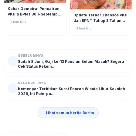
BERITA
2
Kabar Gembira! Pencairan
BERITA
5
PKH & BPNT Juli-September
Update Terbaru Bansos PKH
2026 Kian Dekat, Status SPM
dan BPNT Tahap 3 Tahun
1 hari lalu
Muncul!
2026: Progres di Akhir Juli
1 hari lalu
Semakin Mendekati
Pencairan
SEBELUMNYA
Sudah 8 Juni, Gaji ke-13 Pensiun Belum Masuk? Segera
Cek Status Rekeni...
SELANJUTNYA
Kemenpar Terbitkan Surat Edaran Wisata Libur Sekolah
2026, Ini Poin-po...
Lihat semua berita Berita