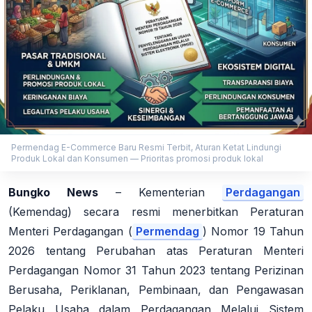
Permendag E-Commerce Baru Resmi Terbit, Aturan Ketat Lindungi
Produk Lokal dan Konsumen — Prioritas promosi produk lokal
Bungko News
–
Kementerian
Perdagangan
(Kemendag) secara resmi menerbitkan Peraturan
Menteri Perdagangan (
Permendag
) Nomor 19 Tahun
2026 tentang Perubahan atas Peraturan Menteri
Perdagangan Nomor 31 Tahun 2023 tentang Perizinan
Berusaha, Periklanan, Pembinaan, dan Pengawasan
Pelaku Usaha dalam Perdagangan Melalui Sistem