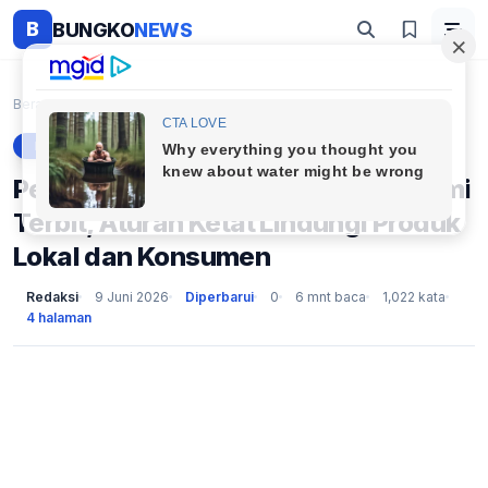
B
BUNGKO
NEWS
Beranda
Berita
Permendag E-Commerce Baru Resmi Terbit, Aturan Ket...
BERITA
Permendag E-Commerce Baru Resmi
Terbit, Aturan Ketat Lindungi Produk
Lokal dan Konsumen
Redaksi
9 Juni 2026
Diperbarui
0
6 mnt baca
1,022 kata
4 halaman