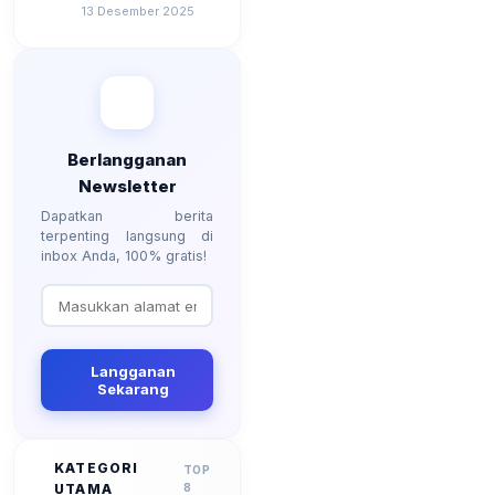
Besarannya? Ada
13 Desember 2025
Kenaikan?
Berlangganan
Newsletter
Dapatkan berita
terpenting langsung di
inbox Anda, 100% gratis!
Langganan
Sekarang
KATEGORI
TOP
UTAMA
8