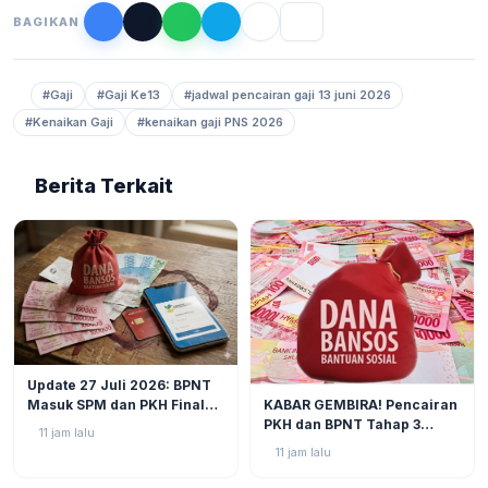
BAGIKAN
#Gaji
#Gaji Ke13
#jadwal pencairan gaji 13 juni 2026
#Kenaikan Gaji
#kenaikan gaji PNS 2026
Berita Terkait
BERITA
2
Update 27 Juli 2026: BPNT
BERITA
3
KABAR GEMBIRA! Pencairan
Masuk SPM dan PKH Final
PKH dan BPNT Tahap 3
Closing, Kapan Uang Bansos
11 jam lalu
Tahun 2026 Kian Mendekat!
Rp600.000 Benar-benar
11 jam lalu
Cair?