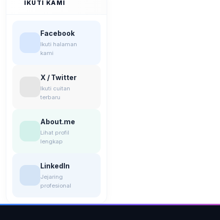
IKUTI KAMI
Facebook
Ikuti halaman
kami
X / Twitter
Ikuti cuitan
terbaru
About.me
Lihat profil
lengkap
LinkedIn
Jejaring
profesional