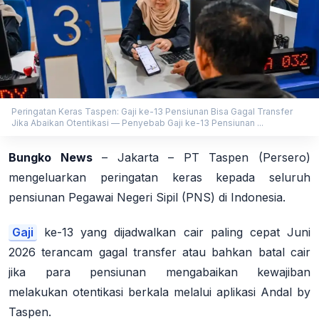
Peringatan Keras Taspen: Gaji ke-13 Pensiunan Bisa Gagal Transfer
Jika Abaikan Otentikasi — Penyebab Gaji ke-13 Pensiunan ...
Bungko News
–
Jakarta
– PT Taspen (Persero)
mengeluarkan peringatan keras kepada seluruh
pensiunan Pegawai Negeri Sipil (PNS) di Indonesia.
Gaji
ke-13 yang dijadwalkan cair paling cepat
Juni
2026
terancam gagal transfer atau bahkan batal cair
jika para pensiunan mengabaikan kewajiban
melakukan
otentikasi berkala
melalui aplikasi
Andal by
Taspen
.