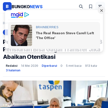
B
BUNGKO
NEWS
Beranda
Berita
Peringatan Keras Taspen: Gaji ke-13 Pensiunan Bisa...
BERITA
Peringatan Keras Taspen: Gaji ke-13
Pensiunan Bisa Gagal Transfer Jika
Abaikan Otentikasi
Redaksi
14 Mei 2026
Diperbarui
0
5 mnt baca
913 kata
3 halaman