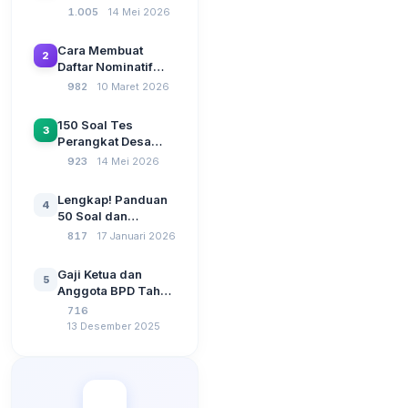
Terbaru 2026
1.005
14 Mei 2026
Beserta Kunci
Jawaban: Latihan
Cara Membuat
2
CAT Berbasis UU
Daftar Nominatif
Desa No. 3 Tahun
Siltap di Aplikasi
982
10 Maret 2026
2024
Siskeudes 2026
Sebelum Pengajuan
150 Soal Tes
3
SPP Pencairan
Perangkat Desa
Dana Desa
2026: Administrasi
923
14 Mei 2026
Pemerintahan,
Wawasan
Lengkap! Panduan
4
Kebangsaan, dan
50 Soal dan
Komputer Beserta
Jawaban Tes
817
17 Januari 2026
Jawaban Paling
Perangkat Desa
Lengkap
Tahun 2026
Gaji Ketua dan
5
Berdasarkan UU No
Anggota BPD Tahun
3 Tahun 2024
2026, Berapa
716
Besarannya? Ada
13 Desember 2025
Kenaikan?