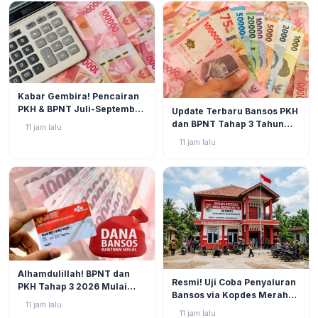
BERITA
2
Kabar Gembira! Pencairan
BERITA
5
PKH & BPNT Juli-September
Update Terbaru Bansos PKH
2026 Kian Dekat, Status SPM
dan BPNT Tahap 3 Tahun
11 jam lalu
Muncul!
2026: Progres di Akhir Juli
11 jam lalu
Semakin Mendekati
Pencairan
BERITA
4
Alhamdulillah! BPNT dan
BERITA
5
Resmi! Uji Coba Penyaluran
PKH Tahap 3 2026 Mulai
Bansos via Kopdes Merah
Bergulir, Simak Jadwal dan
11 jam lalu
Putih Digelar Akhir Agustus
Status Terbarunya di SIKS-
11 jam lalu