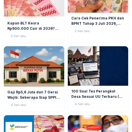
BERITA
6
Cara Cek Penerima PKH dan
BERITA
8
Kapan BLT Kesra
BPNT Tahap 3 Juli 2026,
Rp900.000 Cair di 2026?
Bansos Sudah Mulai Cair!
2 hari lalu
Simak Prediksi dan
2 hari lalu
Perkembangannya
BERITA
9
BERITA
10
100 Soal Tes Perangkat
Gaji Rp5,6 Juta dan 7 Gerai
Desa Sesuai UU Terbaru (UU
Wajib: Seberapa Siap SPPI
No. 3 Tahun 2024 & PP No.
Menjalankan Ambiguitas
4 hari lalu
4 hari lalu
16 Tahun 2026)
Tugas di Lapangan?