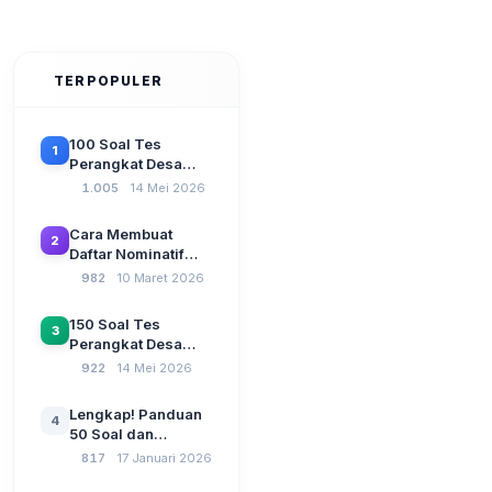
TERPOPULER
100 Soal Tes
1
Perangkat Desa
Terbaru 2026
1.005
14 Mei 2026
Beserta Kunci
Jawaban: Latihan
Cara Membuat
2
CAT Berbasis UU
Daftar Nominatif
Desa No. 3 Tahun
Siltap di Aplikasi
982
10 Maret 2026
2024
Siskeudes 2026
Sebelum Pengajuan
150 Soal Tes
3
SPP Pencairan
Perangkat Desa
Dana Desa
2026: Administrasi
922
14 Mei 2026
Pemerintahan,
Wawasan
Lengkap! Panduan
4
Kebangsaan, dan
50 Soal dan
Komputer Beserta
Jawaban Tes
817
17 Januari 2026
Jawaban Paling
Perangkat Desa
Lengkap