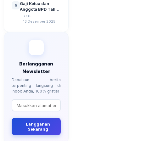
Tahun 2026
Gaji Ketua dan
5
Berdasarkan UU No
Anggota BPD Tahun
3 Tahun 2024
2026, Berapa
716
Besarannya? Ada
13 Desember 2025
Kenaikan?
Berlangganan
Newsletter
Dapatkan berita
terpenting langsung di
inbox Anda, 100% gratis!
Langganan
Sekarang