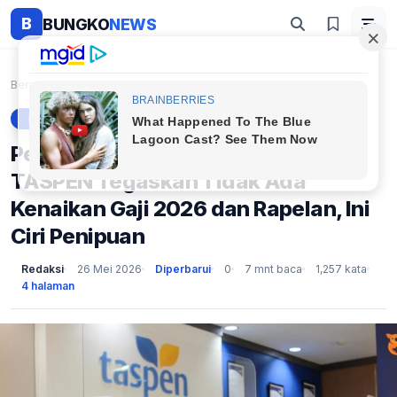
B
BUNGKO
NEWS
Beranda
Berita
Pensiunan PNS Jangan Tertipu! TASPEN Tegaskan Tida...
BERITA
Pensiunan PNS Jangan Tertipu!
TASPEN Tegaskan Tidak Ada
Kenaikan Gaji 2026 dan Rapelan, Ini
Ciri Penipuan
Redaksi
26 Mei 2026
Diperbarui
0
7 mnt baca
1,257 kata
4 halaman