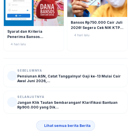
BERITA
11
Bansos Rp750.000 Cair Juli
2026! Segera Cek NIK KTP
BERITA
10
Syarat dan Kriteria
di Situs Resmi Kemensos
4 hari lalu
Penerima Bansos
Agar Tak Ketinggalan
Rp750.000 Juli 2026, Cek
4 hari lalu
NIK KTP Sekarang Juga!
SEBELUMNYA
Pensiunan ASN, Catat Tanggalnya! Gaji ke-13 Mulai Cair
Awal Juni 2026,...
SELANJUTNYA
Jangan Klik Tautan Sembarangan! Klarifikasi Bantuan
Rp900.000 yang Dik...
Lihat semua berita Berita