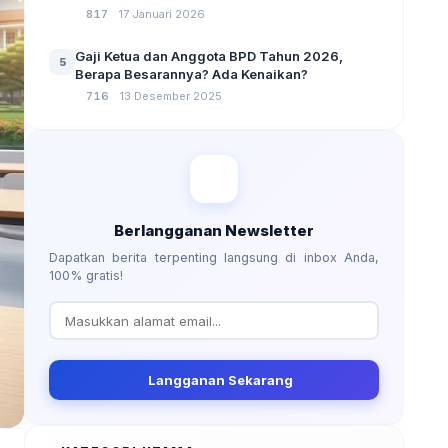
No 3 Tahun 2024
817
17 Januari 2026
Gaji Ketua dan Anggota BPD Tahun 2026,
5
Berapa Besarannya? Ada Kenaikan?
716
13 Desember 2025
Berlangganan Newsletter
Dapatkan berita terpenting langsung di inbox Anda,
100% gratis!
Langganan Sekarang