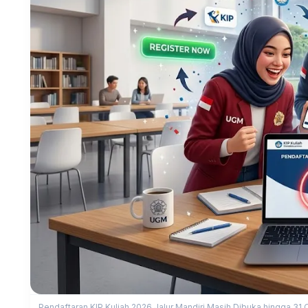
Pendaftaran KIP Kuliah 2026 Jalur Mandiri Masih Dibuka hingga 31 O