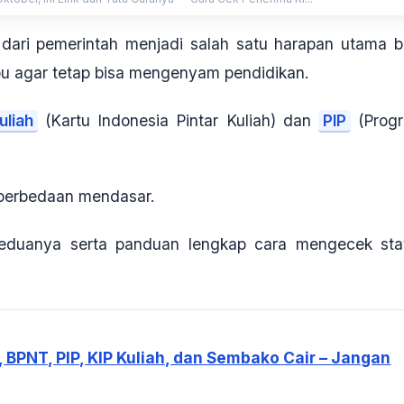
dari pemerintah menjadi salah satu harapan utama b
u agar tetap bisa mengenyam pendidikan.
uliah
(Kartu Indonesia Pintar Kuliah) dan
PIP
(Prog
 perbedaan mendasar.
keduanya serta panduan lengkap cara mengecek sta
 BPNT, PIP, KIP Kuliah, dan Sembako Cair – Jangan