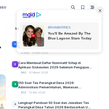
SEO
TERPOPULER
100 Soal Tes Perangkat Desa Terbaru 2026
,
1
Beserta Kunci Jawaban: Latihan CAT Berbasis
UU Desa No. 3 Tahun 2024
1.005
14 Mei 2026
Cara Membuat Daftar Nominatif Siltap di
2
Aplikasi Siskeudes 2026 Sebelum Pengajuan
SPP Pencairan Dana Desa
982
10 Maret 2026
150 Soal Tes Perangkat Desa 2026:
3
Administrasi Pemerintahan, Wawasan
Kebangsaan, dan Komputer Beserta Jawaban
922
14 Mei 2026
Paling Lengkap
Lengkap! Panduan 50 Soal dan Jawaban Tes
4
Perangkat Desa Tahun 2026 Berdasarkan UU