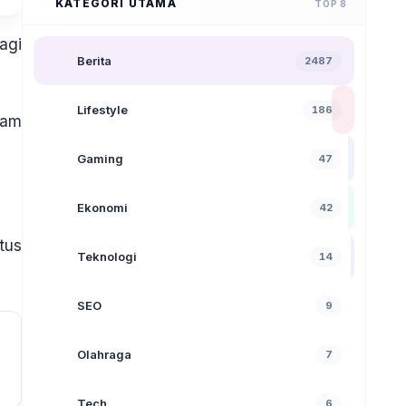
KATEGORI UTAMA
TOP 8
agi
Berita
2487
Lifestyle
186
ram
Gaming
47
Ekonomi
42
tus
Teknologi
14
SEO
9
Olahraga
7
Tech
6