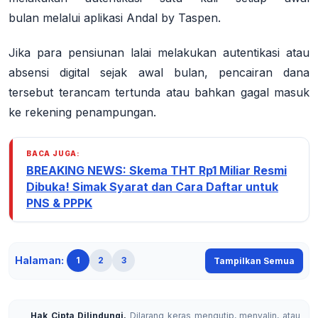
bulan
melalui aplikasi
Andal by Taspen
.
Jika para pensiunan lalai melakukan autentikasi atau
absensi digital sejak awal bulan, pencairan dana
tersebut terancam tertunda atau bahkan gagal masuk
ke rekening penampungan.
BACA JUGA:
BREAKING NEWS: Skema THT Rp1 Miliar Resmi
Dibuka! Simak Syarat dan Cara Daftar untuk
PNS & PPPK
Halaman:
1
2
3
Tampilkan Semua
Hak Cipta Dilindungi.
Dilarang keras mengutip, menyalin, atau