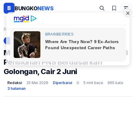
B
BUNGKO
NEWS
Beranda
Berita
Mulai Rp1,7 Juta! Besaran Gaji Ke-13 Pensiunan PNS...
BERITA
Mulai Rp1,7 Juta! Besaran Gaji Ke-13
Pensiunan PNS Berdasarkan
Golongan, Cair 2 Juni
Redaksi
25 Mei 2026
Diperbarui
0
5 mnt baca
965 kata
3 halaman