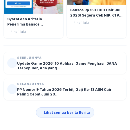
BERITA
11
Bansos Rp750.000 Cair Juli
2026! Segera Cek NIK KTP
BERITA
10
Syarat dan Kriteria
di Situs Resmi Kemensos
4 hari lalu
Penerima Bansos
Agar Tak Ketinggalan
Rp750.000 Juli 2026, Cek
4 hari lalu
NIK KTP Sekarang Juga!
SEBELUMNYA
Update Game 2026: 10 Aplikasi Game Penghasil DANA
Terpopuler, Ada yang...
SELANJUTNYA
PP Nomor 9 Tahun 2026 Terbit, Gaji Ke-13 ASN Cair
Paling Cepat Juni 20...
Lihat semua berita Berita