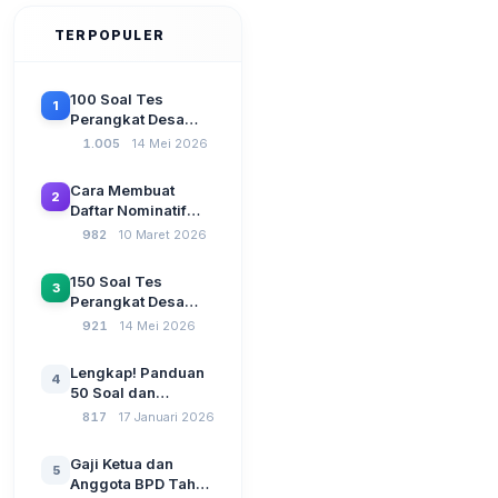
TERPOPULER
100 Soal Tes
1
Perangkat Desa
Terbaru 2026
1.005
14 Mei 2026
Beserta Kunci
Jawaban: Latihan
Cara Membuat
2
CAT Berbasis UU
Daftar Nominatif
Desa No. 3 Tahun
Siltap di Aplikasi
982
10 Maret 2026
2024
Siskeudes 2026
Sebelum Pengajuan
150 Soal Tes
3
SPP Pencairan
Perangkat Desa
Dana Desa
2026: Administrasi
921
14 Mei 2026
Pemerintahan,
Wawasan
Lengkap! Panduan
4
Kebangsaan, dan
50 Soal dan
Komputer Beserta
Jawaban Tes
817
17 Januari 2026
Jawaban Paling
Perangkat Desa
Lengkap
Tahun 2026
Gaji Ketua dan
5
Berdasarkan UU No
Anggota BPD Tahun
3 Tahun 2024