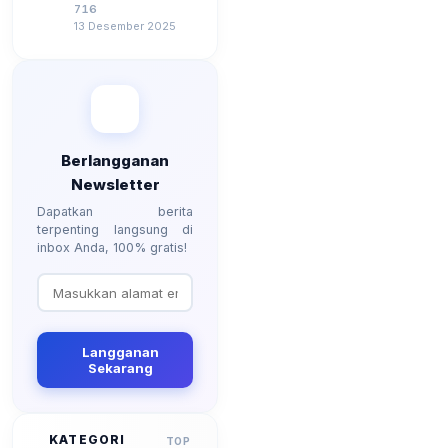
2026, Berapa
716
Besarannya? Ada
13 Desember 2025
Kenaikan?
Berlangganan
Newsletter
Dapatkan berita
terpenting langsung di
inbox Anda, 100% gratis!
Langganan
Sekarang
KATEGORI
TOP