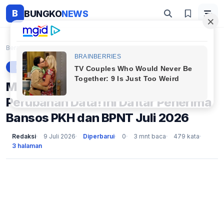
B
BUNGKO
NEWS
Beranda
Berita
Mensos Saifullah Ungkap Ada Perubahan Data! Ini Da...
BERITA
Mensos Saifullah Ungkap Ada
Perubahan Data! Ini Daftar Penerima
Bansos PKH dan BPNT Juli 2026
Redaksi
9 Juli 2026
Diperbarui
0
3 mnt baca
479 kata
3 halaman