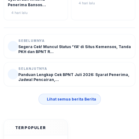
di Situs Resmi Kemensos
4 hari lalu
Penerima Bansos
Agar Tak Ketinggalan
Rp750.000 Juli 2026, Cek
4 hari lalu
NIK KTP Sekarang Juga!
SEBELUMNYA
Segera Cek! Muncul Status 'YA' di Situs Kemensos, Tanda
PKH dan BPNT R...
SELANJUTNYA
Panduan Lengkap Cek BPNT Juli 2026: Syarat Penerima,
Jadwal Pencairan,...
Lihat semua berita Berita
TERPOPULER