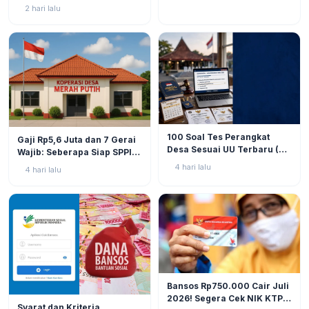
Simak Prediksi dan
2 hari lalu
Perkembangannya
BERITA
9
BERITA
10
100 Soal Tes Perangkat
Gaji Rp5,6 Juta dan 7 Gerai
Desa Sesuai UU Terbaru (UU
Wajib: Seberapa Siap SPPI
No. 3 Tahun 2024 & PP No.
Menjalankan Ambiguitas
4 hari lalu
4 hari lalu
16 Tahun 2026)
Tugas di Lapangan?
BERITA
11
Bansos Rp750.000 Cair Juli
2026! Segera Cek NIK KTP
BERITA
10
Syarat dan Kriteria