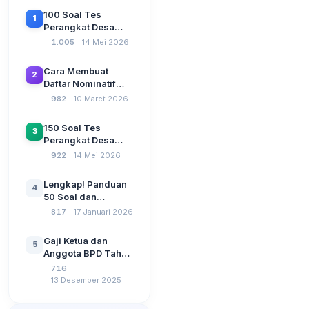
100 Soal Tes
1
Perangkat Desa
Terbaru 2026
1.005
14 Mei 2026
Beserta Kunci
Jawaban: Latihan
Cara Membuat
2
CAT Berbasis UU
Daftar Nominatif
Desa No. 3 Tahun
Siltap di Aplikasi
982
10 Maret 2026
2024
Siskeudes 2026
Sebelum Pengajuan
150 Soal Tes
3
SPP Pencairan
Perangkat Desa
Dana Desa
2026: Administrasi
922
14 Mei 2026
Pemerintahan,
Wawasan
Lengkap! Panduan
4
Kebangsaan, dan
50 Soal dan
Komputer Beserta
Jawaban Tes
817
17 Januari 2026
Jawaban Paling
Perangkat Desa
Lengkap
Tahun 2026
Gaji Ketua dan
5
Berdasarkan UU No
Anggota BPD Tahun
3 Tahun 2024
2026, Berapa
716
Besarannya? Ada
13 Desember 2025
Kenaikan?