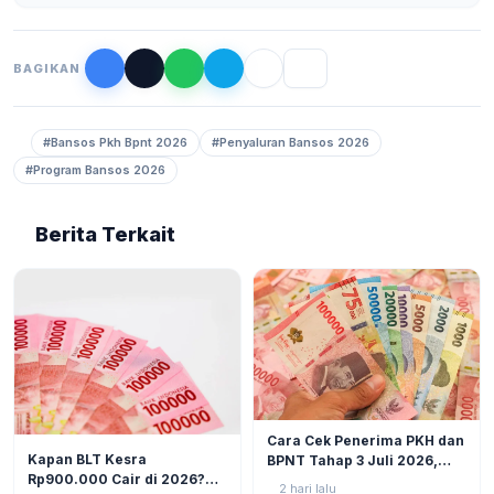
BAGIKAN
#Bansos Pkh Bpnt 2026
#Penyaluran Bansos 2026
#Program Bansos 2026
Berita Terkait
BERITA
6
Cara Cek Penerima PKH dan
BERITA
8
Kapan BLT Kesra
BPNT Tahap 3 Juli 2026,
Rp900.000 Cair di 2026?
Bansos Sudah Mulai Cair!
2 hari lalu