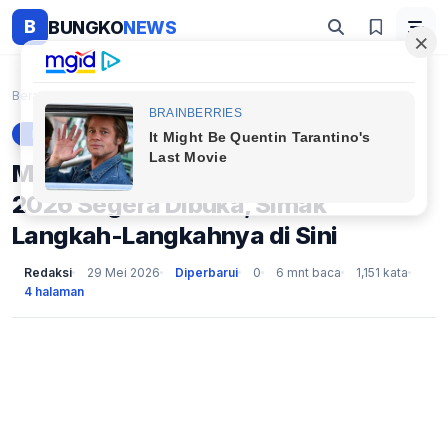
B
BUNGKO
NEWS
Beranda
Berita
Masa Unduh Sertifikat UTBK SNBT 2026 Segera Dibuka...
BERITA
Masa Unduh Sertifikat UTBK SNBT
2026 Segera Dibuka, Simak
Langkah-Langkahnya di Sini
Redaksi
29 Mei 2026
Diperbarui
0
6 mnt baca
1,151 kata
4 halaman