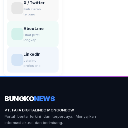
X / Twitter
Ikuti cuitan
terbaru
About.me
Lihat profil
lengkap
LinkedIn
Jejaring
profesional
BUNGKO
NEWS
PT. FAFA DIGITALINDO MONGONDOW
Portal berita terkini dan terpercaya. Menyajikan
informasi akurat dan berimbang.