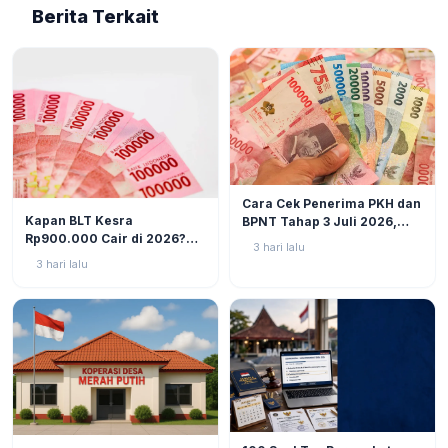
Berita Terkait
BERITA
6
Cara Cek Penerima PKH dan
BERITA
10
Kapan BLT Kesra
BPNT Tahap 3 Juli 2026,
Rp900.000 Cair di 2026?
Bansos Sudah Mulai Cair!
3 hari lalu
Simak Prediksi dan
3 hari lalu
Perkembangannya
BERITA
9
BERITA
11