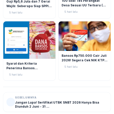
100 Soal Tes Perangkat
Gaji Rp5,6 Juta dan 7 Gerai
Desa Sesuai UU Terbaru (UU
Wajib: Seberapa Siap SPPI
No. 3 Tahun 2024 & PP No.
Menjalankan Ambiguitas
5 hari lalu
5 hari lalu
16 Tahun 2026)
Tugas di Lapangan?
BERITA
12
Bansos Rp750.000 Cair Juli
2026! Segera Cek NIK KTP
BERITA
11
Syarat dan Kriteria
di Situs Resmi Kemensos
5 hari lalu
Penerima Bansos
Agar Tak Ketinggalan
Rp750.000 Juli 2026, Cek
5 hari lalu
NIK KTP Sekarang Juga!
SEBELUMNYA
Jangan Lupa! Sertifikat UTBK SNBT 2026 Hanya Bisa
Diunduh 2 Juni - 31 ...