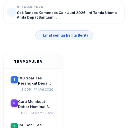
SELANJUTNYA
Cek Bansos Kemensos Cair Juni 2026: Ini Tanda Utama
Anda Dapat Bantuan...
Lihat semua berita Berita
TERPOPULER
100 Soal Tes
1
Perangkat Desa
Terbaru 2026
1.005
14 Mei 2026
Beserta Kunci
Jawaban: Latihan
Cara Membuat
2
CAT Berbasis UU
Daftar Nominatif
Desa No. 3 Tahun
Siltap di Aplikasi
982
10 Maret 2026
2024
Siskeudes 2026
Sebelum Pengajuan
150 Soal Tes
3
SPP Pencairan