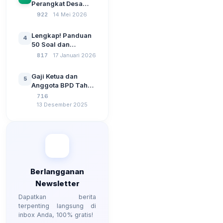
Perangkat Desa
Dana Desa
2026: Administrasi
922
14 Mei 2026
Pemerintahan,
Wawasan
Lengkap! Panduan
4
Kebangsaan, dan
50 Soal dan
Komputer Beserta
Jawaban Tes
817
17 Januari 2026
Jawaban Paling
Perangkat Desa
Lengkap
Tahun 2026
Gaji Ketua dan
5
Berdasarkan UU No
Anggota BPD Tahun
3 Tahun 2024
2026, Berapa
716
Besarannya? Ada
13 Desember 2025
Kenaikan?
Berlangganan
Newsletter
Dapatkan berita
terpenting langsung di
inbox Anda, 100% gratis!