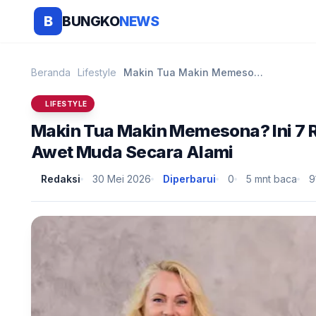
BUNGKO
NEWS
B
Beranda
Lifestyle
Makin Tua Makin Memesona? Ini 7 Rutinitas Psikolog...
LIFESTYLE
Makin Tua Makin Memesona? Ini 7 R
Awet Muda Secara Alami
Redaksi
30 Mei 2026
Diperbarui
0
5 mnt baca
9