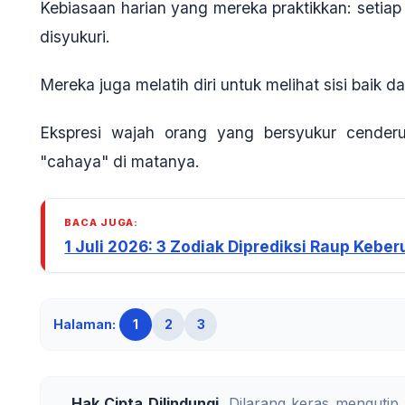
Kebiasaan harian yang mereka praktikkan: setiap
disyukuri.
Mereka juga melatih diri untuk melihat sisi baik dar
Ekspresi wajah orang yang bersyukur cenderun
"cahaya" di matanya.
BACA JUGA:
1 Juli 2026: 3 Zodiak Diprediksi Raup Kebe
Halaman:
1
2
3
Hak Cipta Dilindungi.
Dilarang keras mengutip,