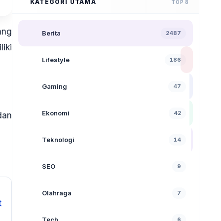
KATEGORI UTAMA
TOP 8
ang
Berita
2487
iki
Lifestyle
186
Gaming
47
Ekonomi
42
dan
Teknologi
14
SEO
9
Olahraga
7
t
Tech
6