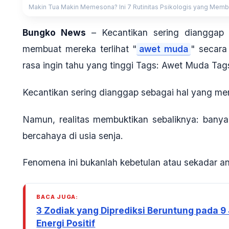
Makin Tua Makin Memesona? Ini 7 Rutinitas Psikologis yang Memb
Bungko News
– Kecantikan sering dianggap 
membuat mereka terlihat "
awet muda
" secara
rasa ingin tahu yang tinggi Tags: Awet Muda Ta
Kecantikan sering dianggap sebagai hal yang me
Namun, realitas membuktikan sebaliknya: bany
bercahaya di usia senja.
Fenomena ini bukanlah kebetulan atau sekadar a
BACA JUGA:
3 Zodiak yang Diprediksi Beruntung pada 9
Energi Positif