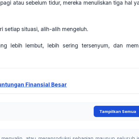
 pagi atau sebelum tidur, mereka menuliskan tiga hal y
i setiap situasi, alih-alih mengeluh.
g lebih lembut, lebih sering tersenyum, dan memil
runtungan Finansial Besar
Tampilkan Semua
 menyalin, atau mereproduksi sebagian maupun seluruh is