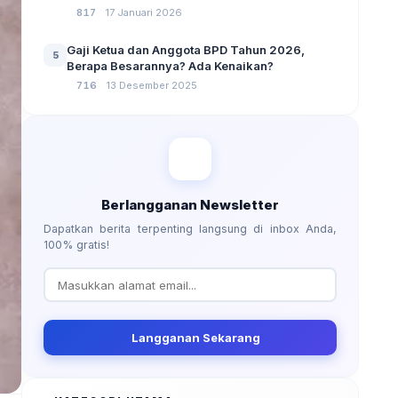
No 3 Tahun 2024
817
17 Januari 2026
Gaji Ketua dan Anggota BPD Tahun 2026,
5
Berapa Besarannya? Ada Kenaikan?
716
13 Desember 2025
Berlangganan Newsletter
Dapatkan berita terpenting langsung di inbox Anda,
100% gratis!
Langganan Sekarang