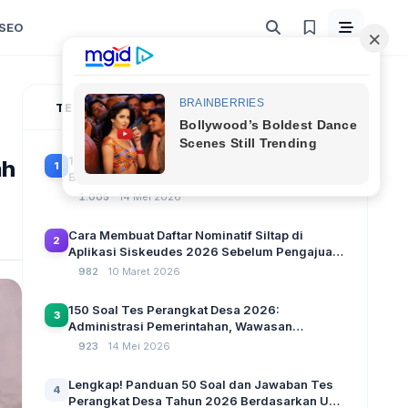
SEO
TERPOPULER
100 Soal Tes Perangkat Desa Terbaru 2026
ah
1
Beserta Kunci Jawaban: Latihan CAT Berbasis
UU Desa No. 3 Tahun 2024
1.005
14 Mei 2026
Cara Membuat Daftar Nominatif Siltap di
2
Aplikasi Siskeudes 2026 Sebelum Pengajuan
SPP Pencairan Dana Desa
982
10 Maret 2026
150 Soal Tes Perangkat Desa 2026:
3
Administrasi Pemerintahan, Wawasan
Kebangsaan, dan Komputer Beserta Jawaban
923
14 Mei 2026
Paling Lengkap
Lengkap! Panduan 50 Soal dan Jawaban Tes
4
Perangkat Desa Tahun 2026 Berdasarkan UU