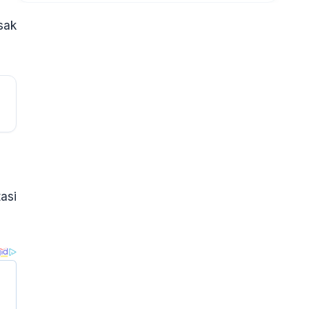
sak
asi