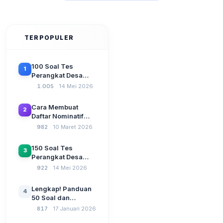
TERPOPULER
100 Soal Tes
1
Perangkat Desa
Terbaru 2026
1.005
14 Mei 2026
Beserta Kunci
Jawaban: Latihan
Cara Membuat
2
CAT Berbasis UU
Daftar Nominatif
Desa No. 3 Tahun
Siltap di Aplikasi
982
10 Maret 2026
2024
Siskeudes 2026
Sebelum Pengajuan
150 Soal Tes
3
SPP Pencairan
Perangkat Desa
Dana Desa
2026: Administrasi
922
14 Mei 2026
Pemerintahan,
Wawasan
Lengkap! Panduan
4
Kebangsaan, dan
50 Soal dan
Komputer Beserta
Jawaban Tes
817
17 Januari 2026
Jawaban Paling
Perangkat Desa
Lengkap