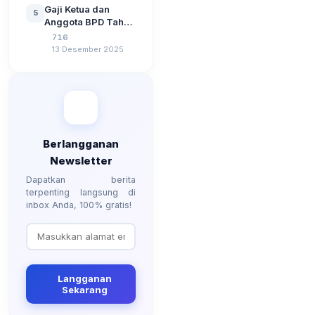
Tahun 2026
Gaji Ketua dan
5
Berdasarkan UU No
Anggota BPD Tahun
3 Tahun 2024
2026, Berapa
716
Besarannya? Ada
13 Desember 2025
Kenaikan?
Berlangganan
Newsletter
Dapatkan berita
terpenting langsung di
inbox Anda, 100% gratis!
Langganan
Sekarang