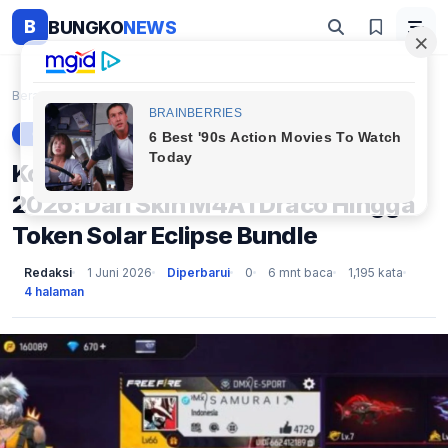
B
BUNGKO
NEWS
Beranda
Gaming
Kode Redeem FF Terbaru 1 Juni 2026: Dari Skin M4A1...
GAMING
Kode Redeem FF Terbaru 1 Juni
2026: Dari Skin M4A1 Draco Hingga
Token Solar Eclipse Bundle
Redaksi
1 Juni 2026
Diperbarui
0
6 mnt baca
1,195 kata
4 halaman