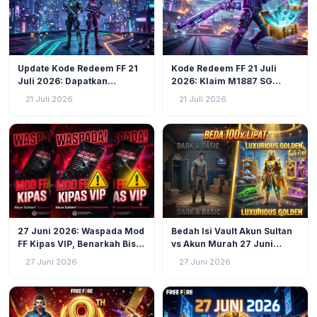
GAMING
12
GAMING
21
Update Kode Redeem FF 21
Kode Redeem FF 21 Juli
Juli 2026: Dapatkan
2026: Klaim M1887 SG
Voucher, Diamond, dan Skin
Ungu, Diamond, dan Skin
21 Juli 2026
21 Juli 2026
Eksklusif Sekarang Juga!
Rare Garena Sekarang!
GAMING
40
GAMING
43
27 Juni 2026: Waspada Mod
Bedah Isi Vault Akun Sultan
FF Kipas VIP, Benarkah Bisa
vs Akun Murah 27 Juni
Ubah Akun Biasa Jadi
2026: Beda 100x Lipat!
27 Juni 2026
27 Juni 2026
Sultan?