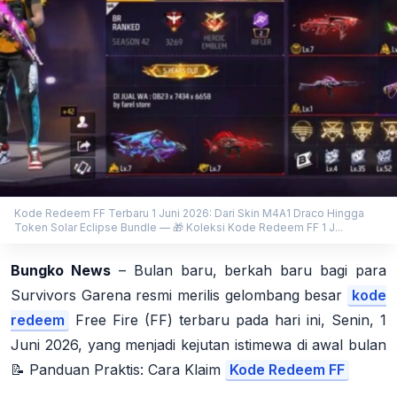
Kode Redeem FF Terbaru 1 Juni 2026: Dari Skin M4A1 Draco Hingga
Token Solar Eclipse Bundle — 🎁 Koleksi Kode Redeem FF 1 J...
Bungko News
– Bulan baru, berkah baru bagi para
Survivors Garena resmi merilis gelombang besar
kode
redeem
Free Fire (FF) terbaru pada hari ini, Senin, 1
Juni 2026, yang menjadi kejutan istimewa di awal bulan
📝 Panduan Praktis: Cara Klaim
Kode Redeem FF