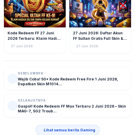
GAMING
57
GAMING
41
Kode Redeem FF 27 Juni
27 Juni 2026: Daftar Akun
2026 Terbaru: Klaim Hadiah
FF Sultan Gratis Full Skin &
Gratis Ultah Free Fire ke-9,
Diamond Melimpah!
27 Juni 2026
27 Juni 2026
Ada Skin, Bundle, hingga
Diamond
SEBELUMNYA
Wajib Coba! 50+ Kode Redeem Free Fire 1 Juni 2026,
Dapatkan Skin M1014...
SELANJUTNYA
Gaspol! Kode Redeem FF Max Terbaru 2 Juni 2026 – Skin
MAG-7, SG2 Troub...
Lihat semua berita Gaming