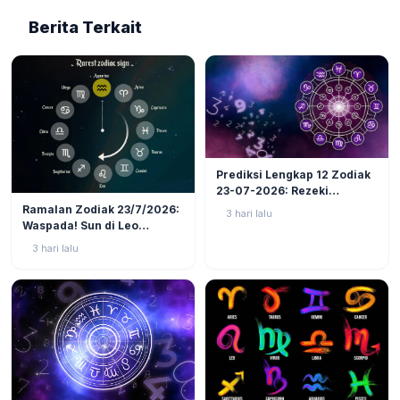
Berita Terkait
LIFESTYLE
6
Prediksi Lengkap 12 Zodiak
23-07-2026: Rezeki
LIFESTYLE
3
Nomplok Mengintai, Cek
Ramalan Zodiak 23/7/2026:
3 hari lalu
Zodiak Tanah (Taurus,
Waspada! Sun di Leo
Virgo, Capricorn)!
Kuadrat Bulan di Scorpio, 4
3 hari lalu
Zodiak Ini Rawan Emosi
Meledak!