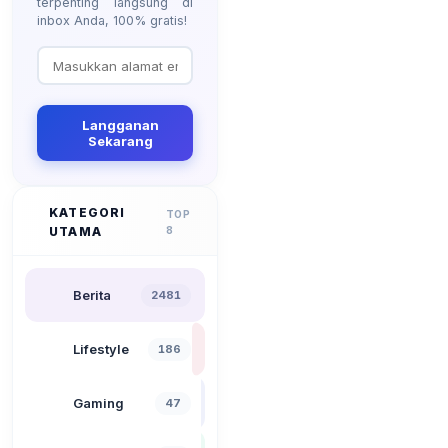
terpenting langsung di
inbox Anda, 100% gratis!
Langganan
Sekarang
KATEGORI
TOP
UTAMA
8
Berita
2481
Lifestyle
186
Gaming
47