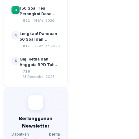
Sebelum Pengajuan
150 Soal Tes
3
SPP Pencairan
Perangkat Desa
Dana Desa
2026: Administrasi
921
14 Mei 2026
Pemerintahan,
Wawasan
Lengkap! Panduan
4
Kebangsaan, dan
50 Soal dan
Komputer Beserta
Jawaban Tes
817
17 Januari 2026
Jawaban Paling
Perangkat Desa
Lengkap
Tahun 2026
Gaji Ketua dan
5
Berdasarkan UU No
Anggota BPD Tahun
3 Tahun 2024
2026, Berapa
716
Besarannya? Ada
13 Desember 2025
Kenaikan?
Berlangganan
Newsletter
Dapatkan berita