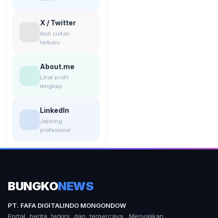
X / Twitter
Ikuti cuitan
terbaru
About.me
Lihat profil
lengkap
LinkedIn
Jejaring
profesional
BUNGKO
NEWS
PT. FAFA DIGITALINDO MONGONDOW
Portal berita terkini dan terpercaya. Menyajikan