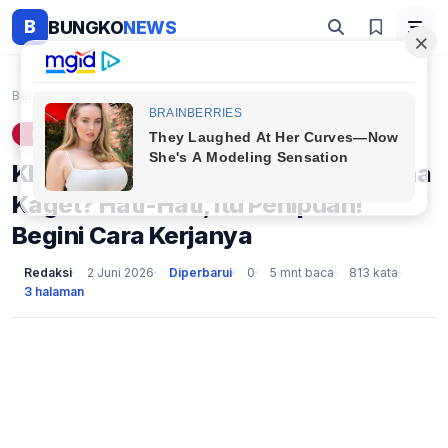
B
BUNGKO
NEWS
Beranda
Lifestyle
Klaim Saldo Rp50.000 dari Link Dana Kaget? Hati-Ha...
LIFESTYLE
Klaim Saldo Rp50.000 dari Link Dana
Kaget? Hati-Hati, Itu Penipuan!
Begini Cara Kerjanya
Redaksi
2 Juni 2026
Diperbarui
0
5 mnt baca
813 kata
3 halaman