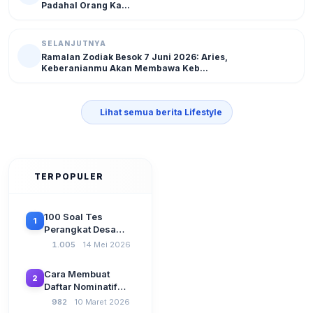
Padahal Orang Ka...
SELANJUTNYA
Ramalan Zodiak Besok 7 Juni 2026: Aries,
Keberanianmu Akan Membawa Keb...
Lihat semua berita Lifestyle
TERPOPULER
100 Soal Tes
1
Perangkat Desa
Terbaru 2026
1.005
14 Mei 2026
Beserta Kunci
Jawaban: Latihan
Cara Membuat
2
CAT Berbasis UU
Daftar Nominatif
Desa No. 3 Tahun
Siltap di Aplikasi
982
10 Maret 2026
2024
Siskeudes 2026