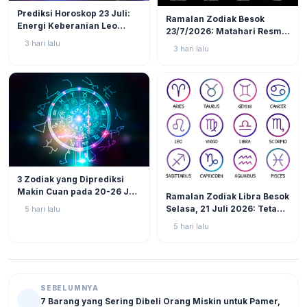
LIFESTYLE
3
LIFESTYLE
6
Prediksi Horoskop 23 Juli:
Ramalan Zodiak Besok
Energi Keberanian Leo
23/7/2026: Matahari Resmi
Menguat, Waktunya Zodiak
Masuk Leo, 3 Zodiak Ini
3 hari lalu
3 hari lalu
Api Tunjukkan Jati Diri!
Akan Jadi Pusat Perhatian!
LIFESTYLE
25
3 Zodiak yang Diprediksi
LIFESTYLE
13
Makin Cuan pada 20-26 Juli
Ramalan Zodiak Libra Besok
2026: Virgo Berani Ambil
Selasa, 21 Juli 2026: Tetap
5 hari lalu
Inisiatif
Fokus Hadapi Tantangan,
5 hari lalu
Atur Keuangan dan Jaga
Kesehatan
SEBELUMNYA
7 Barang yang Sering Dibeli Orang Miskin untuk Pamer,