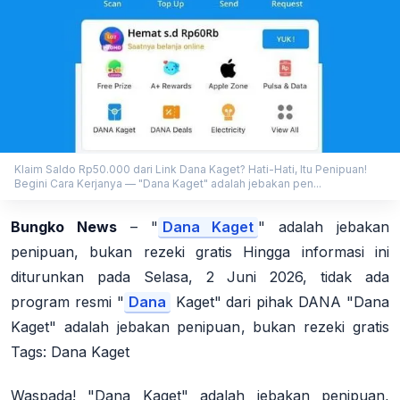
Klaim Saldo Rp50.000 dari Link Dana Kaget? Hati-Hati, Itu Penipuan!
Begini Cara Kerjanya — "Dana Kaget" adalah jebakan pen...
Bungko News
– "
Dana Kaget
" adalah jebakan
penipuan, bukan rezeki gratis Hingga informasi ini
diturunkan pada Selasa, 2 Juni 2026, tidak ada
program resmi "
Dana
Kaget" dari pihak DANA "Dana
Kaget" adalah jebakan penipuan, bukan rezeki gratis
Tags: Dana Kaget
Waspada! "Dana Kaget" adalah jebakan penipuan,