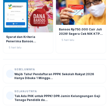
BERITA
12
Bansos Rp750.000 Cair Juli
2026! Segera Cek NIK KTP
BERITA
11
Syarat dan Kriteria
di Situs Resmi Kemensos
5 hari lalu
Penerima Bansos
Agar Tak Ketinggalan
Rp750.000 Juli 2026, Cek
5 hari lalu
NIK KTP Sekarang Juga!
SEBELUMNYA
Wajib Tahu! Pendaftaran PPPK Sekolah Rakyat 2026
Hanya Dibuka 1 Minggu...
SELANJUTNYA
Tak Ada PHK untuk PPPK! DPR Jamin Kelangsungan Gaji
Tenaga Pendidik da...