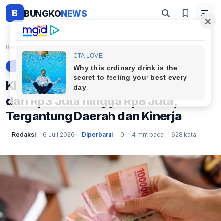
B
BUNGKO
NEWS
Beranda
Berita
Kisaran Gaji Manajer Kopdes Mulai dari Rp3 Juta hi...
BERITA
Kisaran Gaji Manajer Kopdes Mulai
dari Rp3 Juta hingga Rp8 Juta,
Tergantung Daerah dan Kinerja
Redaksi
6 Juli 2026
Diperbarui
0
4 mnt baca
628 kata