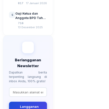
Jawaban Tes
817
17 Januari 2026
Jawaban Paling
Perangkat Desa
Lengkap
Tahun 2026
Gaji Ketua dan
5
Berdasarkan UU No
Anggota BPD Tahun
3 Tahun 2024
2026, Berapa
716
Besarannya? Ada
13 Desember 2025
Kenaikan?
Berlangganan
Newsletter
Dapatkan berita
terpenting langsung di
inbox Anda, 100% gratis!
Langganan