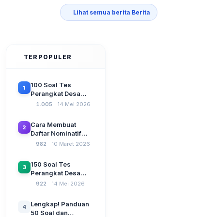
Lihat semua berita Berita
TERPOPULER
100 Soal Tes
1
Perangkat Desa
Terbaru 2026
1.005
14 Mei 2026
Beserta Kunci
Jawaban: Latihan
Cara Membuat
2
CAT Berbasis UU
Daftar Nominatif
Desa No. 3 Tahun
Siltap di Aplikasi
982
10 Maret 2026
2024
Siskeudes 2026
Sebelum Pengajuan
150 Soal Tes
3
SPP Pencairan
Perangkat Desa
Dana Desa
2026: Administrasi
922
14 Mei 2026
Pemerintahan,
Wawasan
Lengkap! Panduan
4
Kebangsaan, dan
50 Soal dan
Komputer Beserta