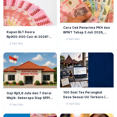
BERITA
6
Cara Cek Penerima PKH dan
BERITA
9
Kapan BLT Kesra
BPNT Tahap 3 Juli 2026,
Rp900.000 Cair di 2026?
Bansos Sudah Mulai Cair!
2 hari lalu
Simak Prediksi dan
2 hari lalu
Perkembangannya
BERITA
9
BERITA
11
100 Soal Tes Perangkat
Gaji Rp5,6 Juta dan 7 Gerai
Desa Sesuai UU Terbaru (UU
Wajib: Seberapa Siap SPPI
No. 3 Tahun 2024 & PP No.
Menjalankan Ambiguitas
4 hari lalu
4 hari lalu
16 Tahun 2026)
Tugas di Lapangan?